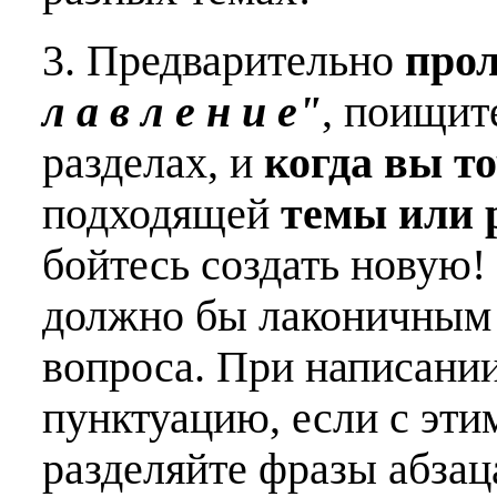
3. Предварительно
про
л а в л е н и е"
, поищит
разделах, и
когда вы т
подходящей
темы или 
бойтесь создать новую!
должно бы лаконичным 
вопроса. При написани
пунктуацию, если с эти
разделяйте фразы абзац