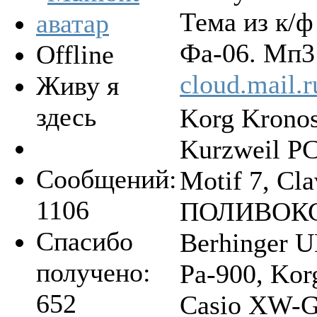
Тема из к/ф
Фа-06. Мп3 
Offline
cloud.mail.
Живу я
здесь
Korg Krono
Kurzweil P
Сообщений:
Motif 7, Cla
1106
ПОЛИВОКС, 
Спасибо
Berhinger 
получено:
Pa-900, Kor
652
Casio XW-G1