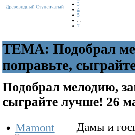
3
Древовидный
Ступенчатый
4
5
...
7
ТЕМА: Подобрал мел
поправьте, сыграйт
Подобрал мелодию, за
сыграйте лучше!
26 м
Дамы и госп
Mamont