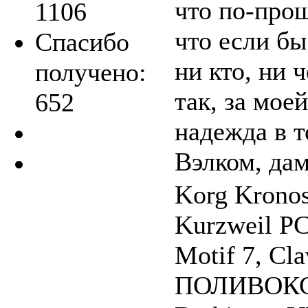
что по-прощ
1106
что если бы
Спасибо
ни кто, ни 
получено:
так, за мое
652
надежда в т
Вэлком, дам
Korg Krono
Kurzweil P
Motif 7, Cla
ПОЛИВОКС, 