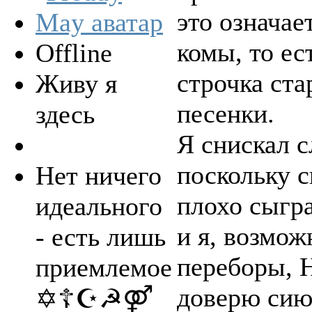
это означае
комы, то ес
Offline
строчка ста
Живу я
песенки.
здесь
Я снискал с
поскольку с
Нет ничего
плохо сыгра
идеального
и я, возмож
- есть лишь
переборы, Н
приемлемое
доверю сию
✡☦☪☭⚤