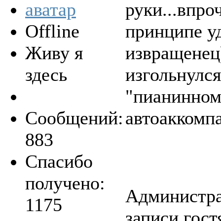
руки...впро
Offline
принципе уд
Живу я
извращенец)
здесь
изгольнулся
"пианинном 
Сообщений:
автоаккомп
883
Спасибо
получено:
Администра
1175
записи гост