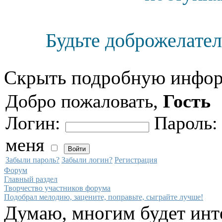
Будьте доброжелател
Скрыть подробную инфор
Добро пожаловать,
Гость
Логин:
Пароль
меня
Забыли пароль?
Забыли логин?
Регистрация
Форум
Главный раздел
Творчество участников форума
Подобрал мелодию, зацените, поправьте, сыграйте лучше!
Думаю, многим будет инт