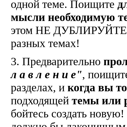
одной теме. Поищите
д
мысли необходимую т
этом НЕ ДУБЛИРУЙТЕ о
разных темах!
3. Предварительно
про
л а в л е н и е"
, поищит
разделах, и
когда вы т
подходящей
темы или 
бойтесь создать новую!
должно бы лаконичным 