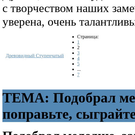
с творчеством наших замеч
уверена, очень талантлив
Страница:
1
2
3
Древовидный
Ступенчатый
4
5
...
7
ТЕМА: Подобрал мел
поправьте, сыграйт