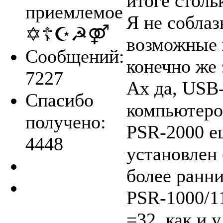
итоге столь
приемлемое
Я не собла
✡☦☪☭⚤
возможные 
Сообщений:
конечно же 
7227
Ах да, USB
Спасибо
компьютеро
получено:
PSR-2000 е
4448
установлен 
более ранн
PSR-1000/1
=32, как и 