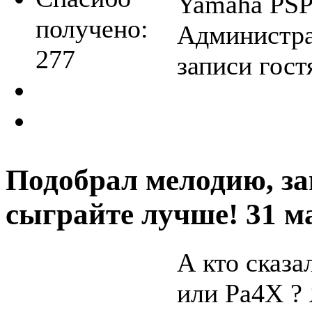
Yamaha PSP
получено:
Администра
277
записи гост
Подобрал мелодию, за
сыграйте лучше!
31 м
А кто сказ
или Pa4X ? 