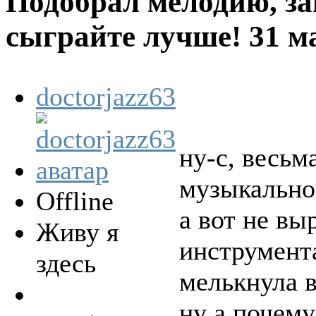
Подобрал мелодию, за
сыграйте лучше!
31 м
doctorjazz63
ну-с, весьм
музыкальной
Offline
а вот не вы
Живу я
инструмент
здесь
мелькнула 
ну а почему