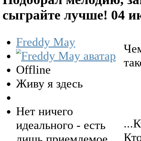
сыграйте лучше!
04 и
Freddy May
Че
так
Offline
Живу я здесь
Нет ничего
...
идеального - есть
Кто
лишь приемлемое