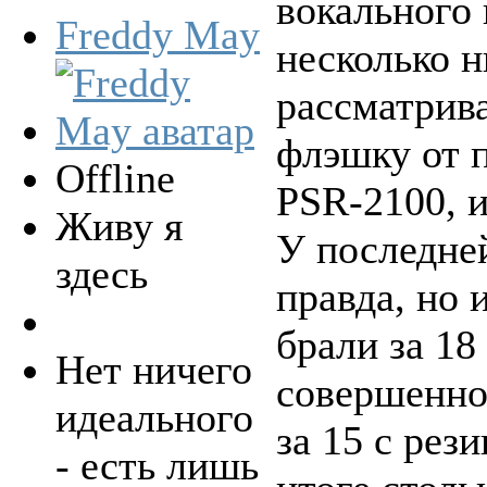
вокального
Freddy May
несколько н
рассматрив
флэшку от п
Offline
PSR-2100, и
Живу я
У последне
здесь
правда, но 
брали за 18
Нет ничего
совершенно
идеального
за 15 с рез
- есть лишь