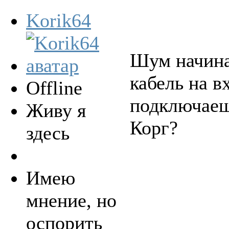
Korik64
Шум начина
кабель на в
Offline
подключаеш
Живу я
Корг?
здесь
Имею
мнение, но
оспорить