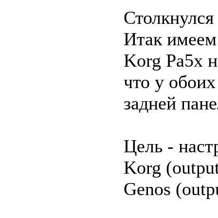
Столкнулся
Итак имеем 
Korg Pa5x н
что у обоих
задней пане
Цель - наст
Korg (output
Genos (outp