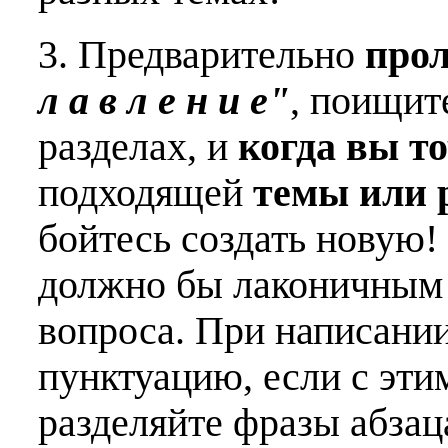
3. Предварительно
про
л а в л е н и е"
, поищит
разделах, и
когда вы т
подходящей
темы или 
бойтесь создать новую!
должно бы лаконичным 
вопроса. При написани
пунктуацию, если с эти
разделяйте фразы абзац