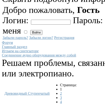
Добро пожаловать,
Гость
Логин:
Пароль
меня
Забыли пароль?
Забыли логин?
Регистрация
Форум
Главный раздел
Играем на синтезаторе
Соединение аудио оборудования между собой
Решаем проблемы, связанн
или электропиано.
Страница:
1
Древовидный
Ступенчатый
2
3
4