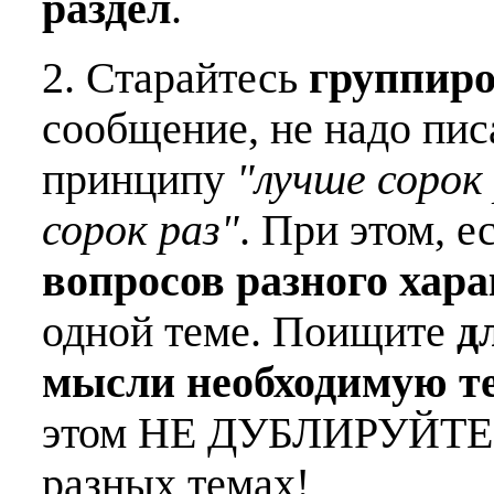
раздел
.
2. Старайтесь
группиро
сообщение, не надо пис
принципу
"лучше сорок 
сорок раз"
. При этом, е
вопросов разного хар
одной теме. Поищите
д
мысли необходимую т
этом НЕ ДУБЛИРУЙТЕ о
разных темах!