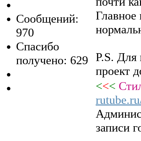
почти ка
Главное 
Сообщений:
нормаль
970
Спасибо
P.S. Для
получено: 629
проект д
<
<
<
Стил
rutube.r
Админис
записи г