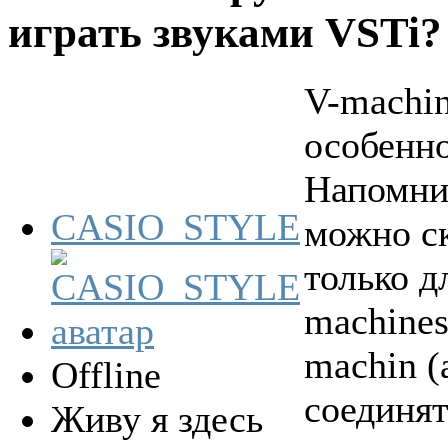
играть звуками VSTi
V-machin
особенно
Напомнил
CASIO_STYLE
можно ск
только д
machines
machin (
Offline
соединя
Живу я здесь