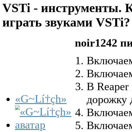
VSTi - инструменты. 
играть звуками VSTi
noir1242 п
Включае
Включаем
В Reaper
«G~Lí†çh»
дорожку 
Включаем
Включаем