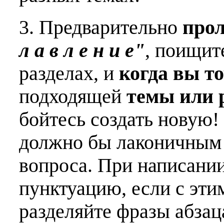
3. Предварительно
про
л а в л е н и е"
, поищит
разделах, и
когда вы т
подходящей
темы или 
бойтесь создать новую!
должно бы лаконичным 
вопроса. При написани
пунктуацию, если с эти
разделяйте фразы абзац