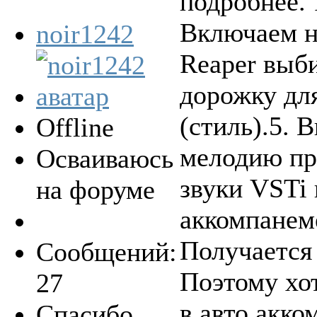
подробнее. 
Включаем но
noir1242
Reaper выб
дорожку дл
(стиль).5. 
Offline
мелодию пр
Осваиваюсь
звуки VSTi 
на форуме
аккомпанеме
Получается
Сообщений:
Поэтому хо
27
в авто акк
Спасибо