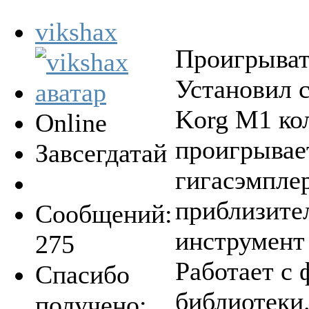
vikshax
Проигрывате
Установил с
Korg M1 ко
Online
проигрывает
Завсегдатай
гигасэмплер
приблизител
Сообщений:
инструмент
275
Работает с 
Спасибо
библиотеки
получено: