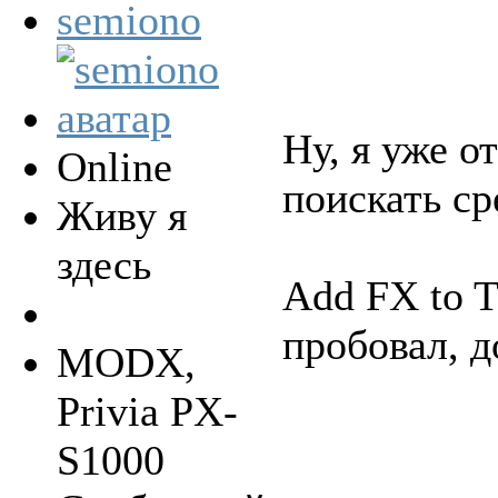
semiono
Ну, я уже о
Online
поискать ср
Живу я
здесь
Add FX to Tr
пробовал, д
MODX,
Privia PX-
S1000