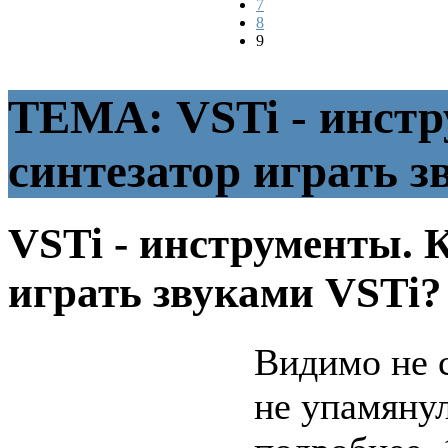
7
8
9
ТЕМА: VSTi - инстр
синтезатор играть з
VSTi - инструменты. 
играть звуками VSTi
Видимо не 
не упамяну