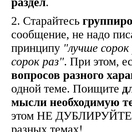
раздел
.
2. Старайтесь
группиро
сообщение, не надо пис
принципу
"лучше сорок 
сорок раз"
. При этом, е
вопросов разного хар
одной теме. Поищите
д
мысли необходимую т
этом НЕ ДУБЛИРУЙТЕ о
разных темах!