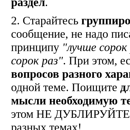
раздел
.
2. Старайтесь
группиро
сообщение, не надо пис
принципу
"лучше сорок 
сорок раз"
. При этом, е
вопросов разного хар
одной теме. Поищите
д
мысли необходимую т
этом НЕ ДУБЛИРУЙТЕ о
разных темах!