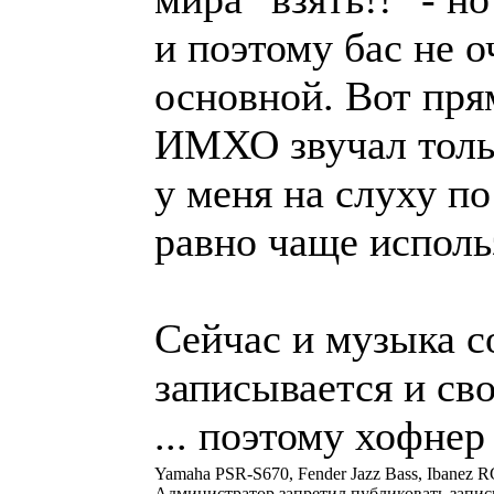
и поэтому бас не о
основной. Вот пря
ИМХО звучал тольк
у меня на слуху по
равно чаще исполь
Сейчас и музыка с
записывается и сво
... поэтому хофнер
Yamaha PSR-S670, Fender Jazz Bass, Ibanez RG
Администратор запретил публиковать запис