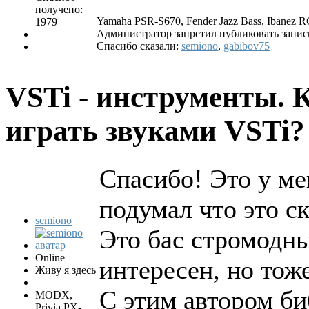
получено:
Yamaha PSR-S670, Fender Jazz Bass, Ibanez RG
1979
Администратор запретил публиковать запис
Спасибо сказали:
semiono
,
gabibov75
VSTi - инструменты. 
играть звуками VSTi
Спасибо! Это у мен
подумал что это с
semiono
Это бас стромодны
Online
интересен, но тож
Живу я здесь
С этим автором биб
MODX,
Privia PX-