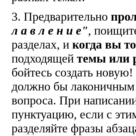
3. Предварительно
про
л а в л е н и е"
, поищит
разделах, и
когда вы т
подходящей
темы или 
бойтесь создать новую!
должно бы лаконичным 
вопроса. При написани
пунктуацию, если с эти
разделяйте фразы абзац