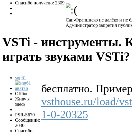
Спасибо получено: 2309
Сан-Франциско не далëко и не бл
Администратор запретил публик
VSTi - инструменты. 
играть звуками VSTi
sng61
бесплатно. Пример
Offline
vsthouse.ru/load/vs
Живу я
здесь
1-0-20325
PSR-S670
Сообщений:
2030
Спасибо