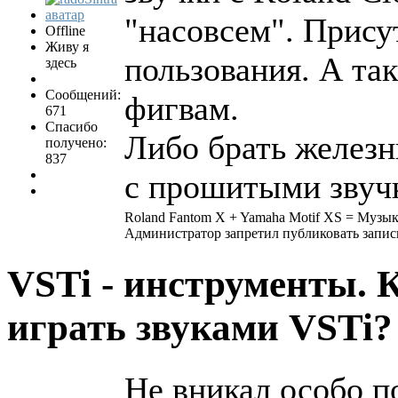
"насовсем". Прису
Offline
Живу я
пользования. А так
здесь
Сообщений:
фигвам.
671
Спасибо
Либо брать железн
получено:
837
с прошитыми звуч
Roland Fantom X + Yamaha Motif XS = Музы
Администратор запретил публиковать запис
VSTi - инструменты. 
играть звуками VSTi
Не вникал особо п