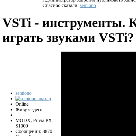
Спасибо сказали:
semiono
VSTi - инструменты. 
играть звуками VSTi
semiono
Online
Живу я здесь
MODX, Privia PX-
S1000
Сообщений: 3870