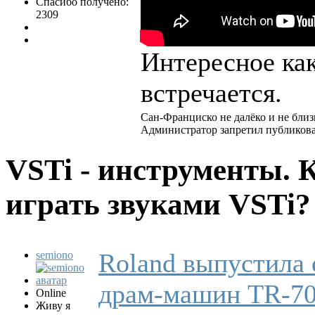
Спасибо получено:
2309
Интересное как
встречается.
Сан-Франциско не далëко и не близк
Администратор запретил публикова
VSTi - инструменты. 
играть звуками VSTi
Roland выпустила
semiono
драм-машин TR-70
Online
Живу я