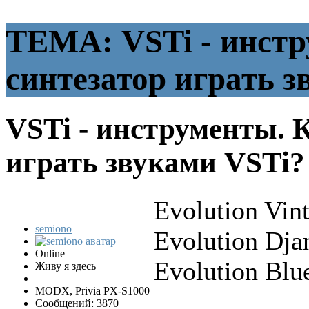
ТЕМА: VSTi - инстр
синтезатор играть з
VSTi - инструменты. 
играть звуками VSTi
Evolution Vin
semiono
Evolution Dja
Online
Evolution Blu
Живу я здесь
MODX, Privia PX-S1000
Сообщений: 3870