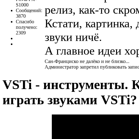
S1000
релиз, как-то скро
Сообщений:
3870
Кстати, картинка,
Спасибо
получено:
2309
звуки ничё.
А главное идеи хо
Сан-Франциско не далëко и не близко...
Администратор запретил публиковать запис
VSTi - инструменты. 
играть звуками VSTi