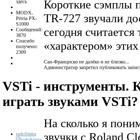
Короткие сэмплы п
здесь
MODX,
TR-727 звучали дос
Privia PX-
S1000
сегодня считается
Сообщений:
3870
Спасибо
«характером» этих
получено:
2309
Сан-Франциско не далëко и не близко...
Администратор запретил публиковать запис
VSTi - инструменты. 
играть звуками VSTi
На сколько я пон
звучки с Roland C
radoSintra