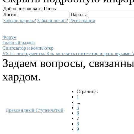
Добро пожаловать,
Гость
Логин:
Пароль:
Забыли пароль?
Забыли логин?
Регистрация
Форум
Главный раздел
Синтезатор и компьютер
VSTi - инструменты. Как заставить синтезатор играть звуками 
Задаем вопросы, связанн
хардом.
Страница:
1
...
5
Древовидный
Ступенчатый
6
7
8
9