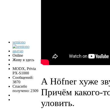
semiono
Online
Живу я здесь
MODX, Privia
PX-S1000
Сообщений:
А Höfner хуже зв
3870
Спасибо
Причём какого-т
получено: 2309
уловить.