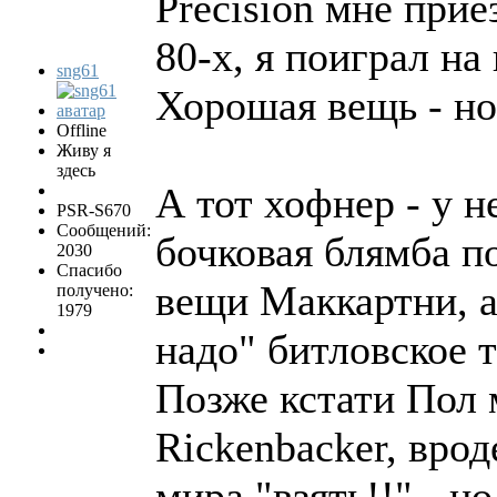
Precision мне прие
80-х, я поиграл на 
sng61
Хорошая вещь - но 
Offline
Живу я
здесь
А тот хофнер - у н
PSR-S670
Сообщений:
бочковая блямба п
2030
Спасибо
вещи Маккартни, а
получено:
1979
надо" битловское т
Позже кстати Пол 
Rickenbacker, врод
мира "взять!!" - н