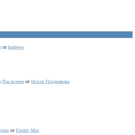
е
от
balderes
Последнее
от
Нелли Позднякова
днее
от
Freddy May