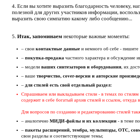
4. Если вы хотите выразить благодарность человеку, на
полезной для других участников информации, восполь
выразить свою симпатию какому либо сообщению...
5.
Итак, запоминаем
некоторые важные моменты:
– свои
контактные данные
и немного об себе - пишите 
–
покупка-продажа
частного характера и обсуждение ин
– модели
ваших синтезаторов и оборудования
, их дос
– ваше
творчество, cover-версии и авторские произве
–
для стилей есть свой отдельный раздел:
Спрашиваем или выкладываем стили - в темах по стилям (
содержит в себе богатый архив стилей и ссылок, откуда
Для вопросов по созданию и редактированию стилей так
– аналогично
МИДИ-файлы и их коллекции
- в теме п
–
пакеты расширений, тембра, мультипэды, ОТС, совм
свои разделы и соответствующие темы;