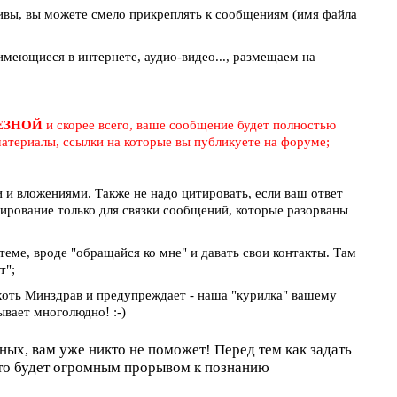
ивы, вы можете смело прикреплять к сообщениям (имя файла
меющиеся в интернете, аудио-видео..., размещаем на
ЛЕЗНОЙ
и скорее всего, ваше сообщение будет полностью
атериалы, ссылки на которые вы публикуете на форуме;
и вложениями. Также не надо цитировать, если ваш ответ
тирование только для связки сообщений, которые разорваны
 теме, вроде "обращайся ко мне" и давать свои контакты. Там
т";
 хоть Минздрав и предупреждает - наша "курилка" вашему
ывает многолюдно! :-)
оных, вам уже никто не поможет! Перед тем как задать
это будет огромным прорывом к познанию