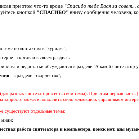
писав при этом что-то вроде
"Спасибо тебе Вася за совет... 
зуйтесь кнопкой
"СПАСИБО"
внизу сообщения человека, ко
в теме по контактам в "курилке";
тернет-торговли в своем разделе;
тоинства и недостатки обсуждаются в разделе "А какой синтезатор у в
дения
- в разделе "творчество";
для разных синтезаторов есть свои темы). При этом первая часть (
 вы запросто можете пополнить свою коллекцию, спрашиваем интерес
же существуют отдельные темы;
о миди;
естная работа синтезатора и компьютера, поиск нот, азы муз