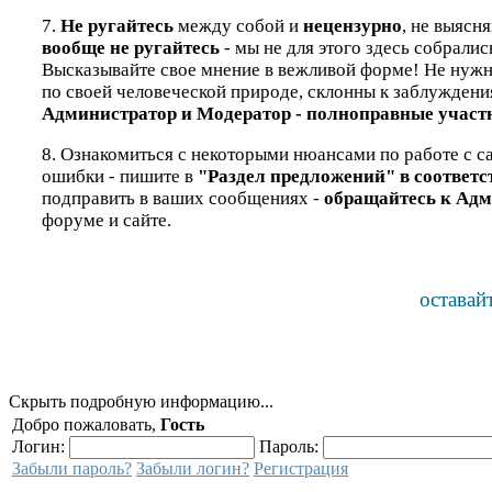
7.
Не ругайтесь
между собой и
нецензурно
, не выясн
вообще не ругайтесь
- мы не для этого здесь собралис
Высказывайте свое мнение в вежливой форме! Не нужно 
по своей человеческой природе, склонны к заблуждени
Администратор и Модератор - полноправные участн
8. Ознакомиться с некоторыми нюансами по работе с са
ошибки - пишите в
"Раздел предложений" в соответ
подправить в ваших сообщениях -
обращайтесь к Адм
форуме и сайте.
оставай
Скрыть подробную информацию...
Добро пожаловать,
Гость
Логин:
Пароль:
Забыли пароль?
Забыли логин?
Регистрация