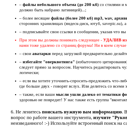
–
файлы небольшого объема (до 200 кб)
со стилями и 
должно быть набрано латиницей)...;
– более весящие
файлы (более 200 кб) mp3, wav, архи
сторонних хранилищах (яндеск-диск, ютуб, savepic.su), а
– подписывайте свои ссылки в сообщении, указав что вы
При этом вы должны понимать следующее -
УДАЛИВ из
нами тоже удалено со страниц форума! Ни в коем случа
– свои
аватарки
перед загрузкой предварительно делайт
–
избегайте "оверквотинга"
(избыточного цитирования)
следует прямо за вопросом. Научитесь редактировать чу
логически;
– если вы хотите уточнить-спросить-предложить что-ли
где больше двух - говорят вслух. Или делитесь со всем
– также, если ваши
мысли ушли далеко от тематики ф
здоровью не повредит! У нас также есть группа "вконтак
6. Не ленитесь
поискать нужную вам информацию
. 
вопрос по работе вашего инструмента,
изучите "Руко
неизведанного! :-) Используйте встроенный поиск на с