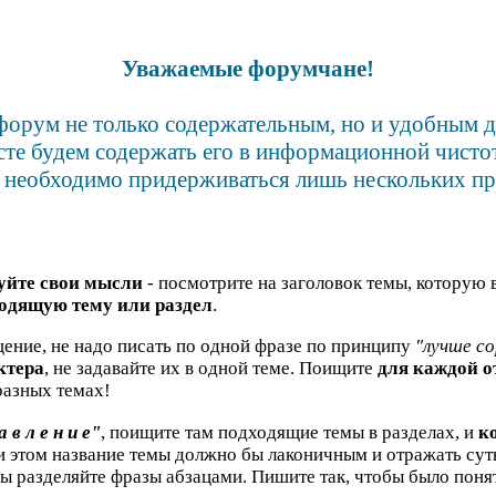
Уважаемые форумчане!
форум не только содержательным, но и удобным 
сте будем содержать его в информационной чистот
 необходимо придерживаться лишь нескольких пр
уйте свои мысли
- посмотрите на заголовок темы, которую 
одящую тему или раздел
.
ение, не надо писать по одной фразе по принципу
"лучше со
ктера
, не задавайте их в одной теме. Поищите
для каждой 
азных темах!
а в л е н и е"
, поищите там подходящие темы в разделах, и
к
ри этом название темы должно бы лаконичным и отражать су
бы разделяйте фразы абзацами. Пишите так, чтобы было понят