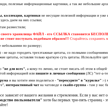
миди, полезные информационные картинки, а так же небольшие арх
вы, коллекции, картинки
не несущие полезной информации и уже и
 здесь даем на них ссылки;
 там разместили;
 своего хранилища ФАЙЛ - его ССЫЛКА становится БЕСПО
е
не стоит поступать подобным образом!!!
Старайтесь сохранять м
е небольшими по размеру;
 - не надо городить трехэтажные цитаты, со полными сообщениями 
жие цитаты, оставляя только краткую суть цитаты. Используйте ци
бо
"не для всех"
, а кому-то лично, не стоит писать об этом в общей
и этой информацией или
пишите в личные сообщения
(ЛС) "тет-а-те
орума
и вы хотите ими поделиться -
"перекурите" в "курилке"
:-)
те",
интерактивный чат
на чатоводе и
скайп-группа
- там у нас б
Все зависит от вашего желания и стремления. Если у вас нет 
водство пользователя"
хотя бы первых три-пять страниц - 
айте!