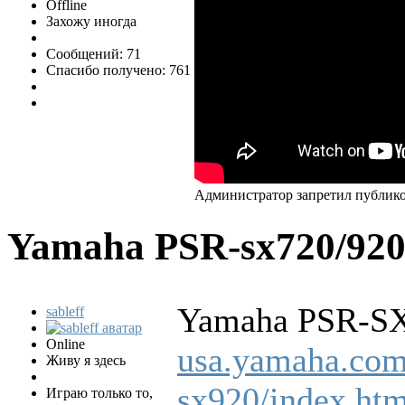
Offline
Захожу иногда
Сообщений: 71
Спасибо получено: 761
Администратор запретил публико
Yamaha PSR-sx720/92
Yamaha PSR-S
sableff
Online
usa.yamaha.com/
Живу я здесь
sx920/index.htm
Играю только то,