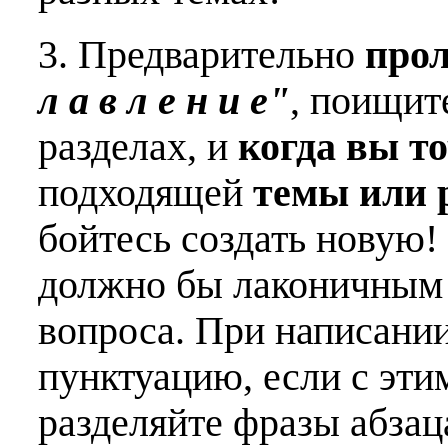
3. Предварительно
про
л а в л е н и е"
, поищит
разделах, и
когда вы т
подходящей
темы или 
бойтесь создать новую!
должно бы лаконичным 
вопроса. При написани
пунктуацию, если с эти
разделяйте фразы абзац