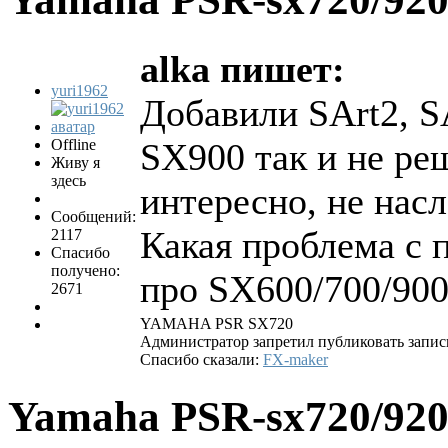
alka пишет:
yuri1962
Добавили SArt2, S
Offline
SX900 так и не ре
Живу я
здесь
интересно, не насл
Сообщений:
Какая проблема с 
2117
Спасибо
получено:
про SX600/700/900
2671
YAMAHA PSR SХ720
Администратор запретил публиковать запис
Спасибо сказали:
FX-maker
Yamaha PSR-sx720/92