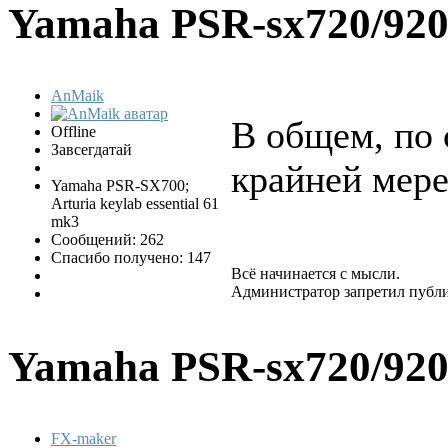
Yamaha PSR-sx720/92
AnMaik
В общем, по 
Offline
Завсегдатай
крайней мере
Yamaha PSR-SX700;
Arturia keylab essential 61
mk3
Сообщений: 262
Спасибо получено: 147
Всё начинается с мысли.
Администратор запретил публи
Yamaha PSR-sx720/92
FX-maker