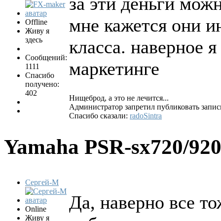
за эти деньги можн
мне кажется они и
Offline
Живу я
здесь
класса. наверное я
Сообщений:
маркетинге
1111
Спасибо
получено:
402
Нищеброд, а это не лечится...
Администратор запретил публиковать запис
Спасибо сказали:
radoSintra
Yamaha PSR-sx720/92
Сергей-М
Да, наверно все то
Online
Живу я