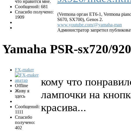
что нравится мне.
Сообщений: 681
Спасибо получено:
(Vermona орган ET6-1, Vermona pian
1909
S670, SX700), Genos 2.
www.youtube.com/@yamaha-man
Администратор запретил публиковат
Yamaha PSR-sx720/92
FX-maker
кому что понравил
Offline
Живу я
лампочки на кнопк
здесь
красива...
Сообщений:
1111
Спасибо
получено:
402