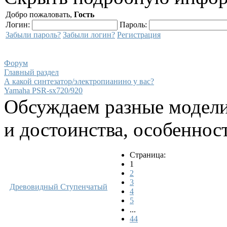
Добро пожаловать,
Гость
Логин:
Пароль:
Забыли пароль?
Забыли логин?
Регистрация
Форум
Главный раздел
А какой синтезатор/электропианино у вас?
Yamaha PSR-sx720/920
Обсуждаем разные модели
и достоинства, особеннос
Страница:
1
2
3
Древовидный
Ступенчатый
4
5
...
44