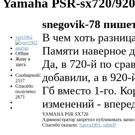
Yamaha PSR-sx720/92
snegovik-78 пише
В чем хоть разница
yuri1962
Памяти наверное 
Offline
Живу я
Да, в 720-й по сра
здесь
добавили, а в 920-
Сообщений:
2117
Спасибо
Гб вместо 1-го. К
получено:
2671
изменений - впере
YAMAHA PSR SХ720
Администратор запретил публиковать запис
Спасибо сказали:
Sanya1991
,
sableff