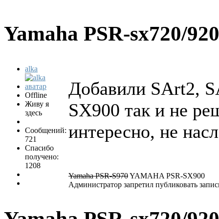
Yamaha PSR-sx720/92
alka
Добавили SArt2, S
Offline
Живу я
SX900 так и не ре
здесь
интересно, не насл
Сообщений:
721
Спасибо
получено:
1208
Yamaha PSR-S970
YAMAHA PSR-SX900
Администратор запретил публиковать запис
Yamaha PSR-sx720/92