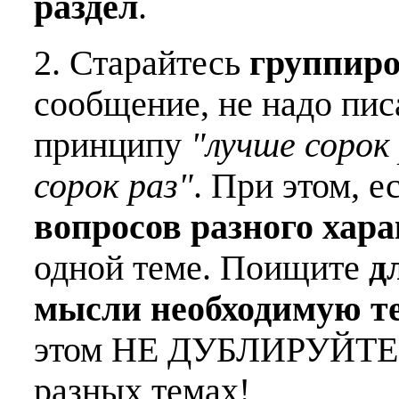
раздел
.
2. Старайтесь
группиро
сообщение, не надо пис
принципу
"лучше сорок 
сорок раз"
. При этом, е
вопросов разного хар
одной теме. Поищите
д
мысли необходимую т
этом НЕ ДУБЛИРУЙТЕ о
разных темах!