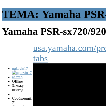
ТЕМА: Yamaha PSR-
Yamaha PSR-sx720/92
usa.yamaha.com/pro
tabs
ngkevin17
Offline
Захожу
иногда
Сообщений:
71