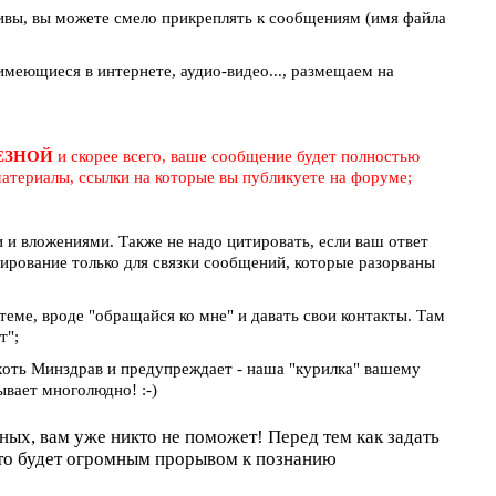
ивы, вы можете смело прикреплять к сообщениям (имя файла
меющиеся в интернете, аудио-видео..., размещаем на
ЛЕЗНОЙ
и скорее всего, ваше сообщение будет полностью
атериалы, ссылки на которые вы публикуете на форуме;
и вложениями. Также не надо цитировать, если ваш ответ
тирование только для связки сообщений, которые разорваны
 теме, вроде "обращайся ко мне" и давать свои контакты. Там
т";
 хоть Минздрав и предупреждает - наша "курилка" вашему
ывает многолюдно! :-)
оных, вам уже никто не поможет! Перед тем как задать
это будет огромным прорывом к познанию