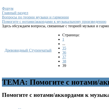
Форум
Главный раздел
Вопросы по теории музыки и гармонии
Помогите с нотами/аккордами к музыкальному произведению
Здесь обсуждаем вопросы, связанные с теорией музыки и гарм
Страница:
1
...
35
Древовидный
Ступенчатый
36
37
38
39
ТЕМА: Помогите с нотами/ак
Помогите с нотами/аккордами к музы