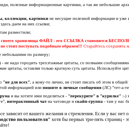
миди, полезные информационные картинки, а так же небольшие арх
вы, коллекции, картинки
не несущие полезной информации и уже и
 здесь даем на них ссылки;
 там разместили;
 своего хранилища ФАЙЛ - его ССЫЛКА становится БЕСПО
е
не стоит поступать подобным образом!!!
Старайтесь сохранять м
е небольшими по размеру;
 - не надо городить трехэтажные цитаты, со полными сообщениями 
жие цитаты, оставляя только краткую суть цитаты. Используйте ци
бо
"не для всех"
, а кому-то лично, не стоит писать об этом в общей
и этой информацией или
пишите в личные сообщения
(ЛС) "тет-а-те
орума
и вы хотите ими поделиться -
"перекурите" в "курилке"
:-)
те",
интерактивный чат
на чатоводе и
скайп-группа
- там у нас б
Все зависит от вашего желания и стремления. Если у вас нет 
водство пользователя"
хотя бы первых три-пять страниц - 
айте!