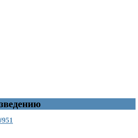
зведению
#951