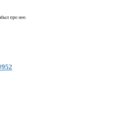
абыл про нее.
#952