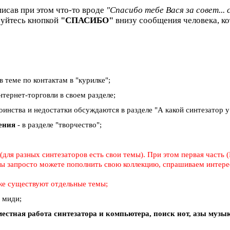
писав при этом что-то вроде
"Спасибо тебе Вася за совет... 
зуйтесь кнопкой
"СПАСИБО"
внизу сообщения человека, ко
в теме по контактам в "курилке";
тернет-торговли в своем разделе;
тоинства и недостатки обсуждаются в разделе "А какой синтезатор у в
дения
- в разделе "творчество";
для разных синтезаторов есть свои темы). При этом первая часть (
 вы запросто можете пополнить свою коллекцию, спрашиваем интерес
же существуют отдельные темы;
о миди;
естная работа синтезатора и компьютера, поиск нот, азы муз