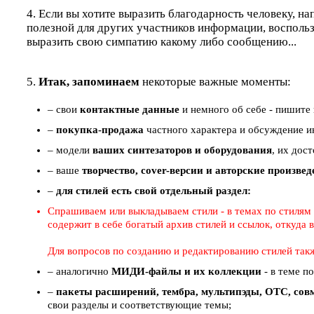
4. Если вы хотите выразить благодарность человеку, на
полезной для других участников информации, восполь
выразить свою симпатию какому либо сообщению...
5.
Итак, запоминаем
некоторые важные моменты:
– свои
контактные данные
и немного об себе - пишите 
–
покупка-продажа
частного характера и обсуждение ин
– модели
ваших синтезаторов и оборудования
, их дос
– ваше
творчество, cover-версии и авторские произве
–
для стилей есть свой отдельный раздел:
Спрашиваем или выкладываем стили - в темах по стилям (
содержит в себе богатый архив стилей и ссылок, откуда
Для вопросов по созданию и редактированию стилей так
– аналогично
МИДИ-файлы и их коллекции
- в теме п
–
пакеты расширений, тембра, мультипэды, ОТС, совм
свои разделы и соответствующие темы;