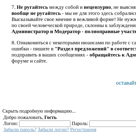
7.
Не ругайтесь
между собой и
нецензурно
, не выясн
вообще не ругайтесь
- мы не для этого здесь собралис
Высказывайте свое мнение в вежливой форме! Не нужно 
по своей человеческой природе, склонны к заблуждени
Администратор и Модератор - полноправные участн
8. Ознакомиться с некоторыми нюансами по работе с са
ошибки - пишите в
"Раздел предложений" в соответ
подправить в ваших сообщениях -
обращайтесь к Адм
форуме и сайте.
оставай
Скрыть подробную информацию...
Добро пожаловать,
Гость
Логин:
Пароль:
Забыли пароль?
Забыли логин?
Регистрация