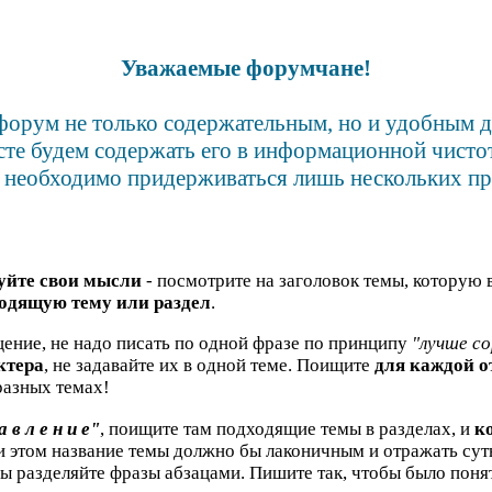
Уважаемые форумчане!
форум не только содержательным, но и удобным 
сте будем содержать его в информационной чистот
 необходимо придерживаться лишь нескольких пр
уйте свои мысли
- посмотрите на заголовок темы, которую 
одящую тему или раздел
.
ение, не надо писать по одной фразе по принципу
"лучше со
ктера
, не задавайте их в одной теме. Поищите
для каждой 
азных темах!
а в л е н и е"
, поищите там подходящие темы в разделах, и
к
ри этом название темы должно бы лаконичным и отражать су
бы разделяйте фразы абзацами. Пишите так, чтобы было понят