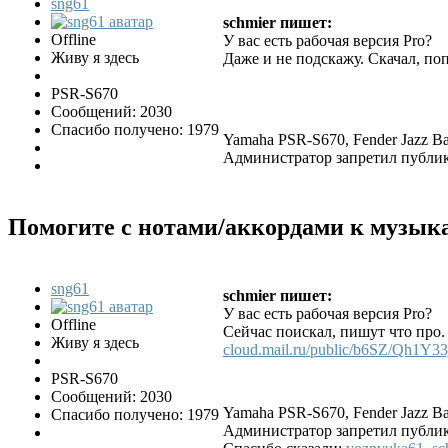
sng61
schmier пишет:
Offline
У вас есть рабочая версия Pro?
Живу я здесь
Даже и не подскажу. Скачал, поп
PSR-S670
Сообщений: 2030
Спасибо получено: 1979
Yamaha PSR-S670, Fender Jazz Bas
Администратор запретил публик
Помогите с нотами/аккордами к музы
sng61
schmier пишет:
У вас есть рабочая версия Pro?
Offline
Сейчас поискал, пишут что про. 
Живу я здесь
cloud.mail.ru/public/b6SZ/Qh1Y33
PSR-S670
Сообщений: 2030
Yamaha PSR-S670, Fender Jazz Bas
Спасибо получено: 1979
Администратор запретил публик