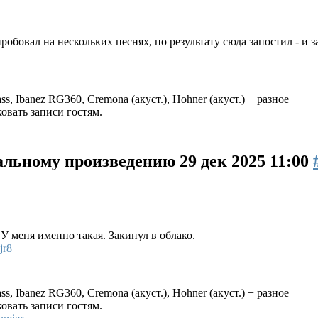
робовал на нескольких песнях, по результату сюда запостил - и з
s, Ibanez RG360, Cremona (акуст.), Hohner (акуст.) + разное
овать записи гостям.
кальному произведению
29 дек 2025 11:00
У меня именно такая. Закинул в облако.
jr8
s, Ibanez RG360, Cremona (акуст.), Hohner (акуст.) + разное
овать записи гостям.