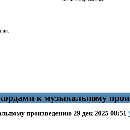
онии.
кордами к музыкальному прои
кальному произведению
29 дек 2025 08:51