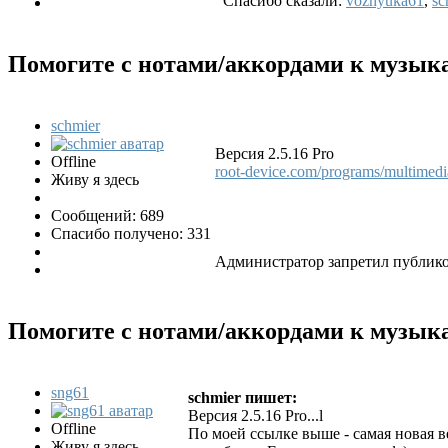
Спасибо сказали:
voznyuka61
,
sc
Помогите с нотами/аккордами к музы
schmier
Версия 2.5.16 Pro
Offline
root-device.com/programs/multimedi
Живу я здесь
Сообщений: 689
Спасибо получено: 331
Администратор запретил публико
Помогите с нотами/аккордами к музы
sng61
schmier пишет:
Версия 2.5.16 Pro...l
Offline
По моей ссылке выше - самая новая в
Живу я здесь