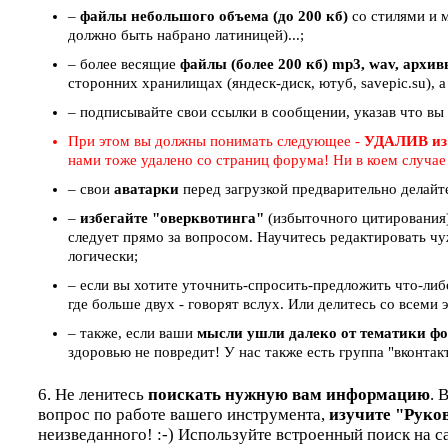
–
файлы небольшого объема (до 200 кб)
со стилями и 
должно быть набрано латиницей)...;
– более весящие
файлы (более 200 кб) mp3, wav, архи
сторонних хранилищах (яндеск-диск, ютуб, savepic.su), а
– подписывайте свои ссылки в сообщении, указав что вы
При этом вы должны понимать следующее -
УДАЛИВ из
нами тоже удалено со страниц форума! Ни в коем случа
– свои
аватарки
перед загрузкой предварительно делайт
–
избегайте "оверквотинга"
(избыточного цитирования)
следует прямо за вопросом. Научитесь редактировать чу
логически;
– если вы хотите уточнить-спросить-предложить что-ли
где больше двух - говорят вслух. Или делитесь со всем
– также, если ваши
мысли ушли далеко от тематики ф
здоровью не повредит! У нас также есть группа "вконтак
6. Не ленитесь
поискать нужную вам информацию
. 
вопрос по работе вашего инструмента,
изучите "Руко
неизведанного! :-) Используйте встроенный поиск на с