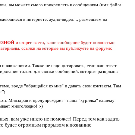
ивы, вы можете смело прикреплять к сообщениям (имя файла
меющиеся в интернете, аудио-видео..., размещаем на
ЛЕЗНОЙ
и скорее всего, ваше сообщение будет полностью
атериалы, ссылки на которые вы публикуете на форуме;
и вложениями. Также не надо цитировать, если ваш ответ
тирование только для связки сообщений, которые разорваны
 теме, вроде "обращайся ко мне" и давать свои контакты. Там
т";
 хоть Минздрав и предупреждает - наша "курилка" вашему
ывает многолюдно! :-)
оных, вам уже никто не поможет! Перед тем как задать
это будет огромным прорывом к познанию