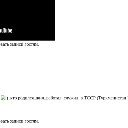
вать записи гостям.
.
.кто родился..жил..работал..служил..в ТССР (Туркменистан 
вать записи гостям.