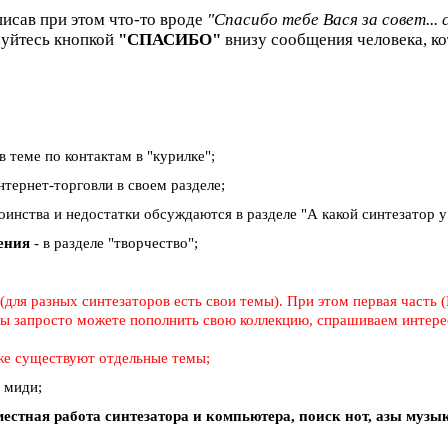
писав при этом что-то вроде
"Спасибо тебе Вася за совет... 
зуйтесь кнопкой
"СПАСИБО"
внизу сообщения человека, ко
в теме по контактам в "курилке";
тернет-торговли в своем разделе;
тоинства и недостатки обсуждаются в разделе "А какой синтезатор у в
дения
- в разделе "творчество";
для разных синтезаторов есть свои темы). При этом первая часть (
 вы запросто можете пополнить свою коллекцию, спрашиваем интерес
же существуют отдельные темы;
о миди;
естная работа синтезатора и компьютера, поиск нот, азы муз