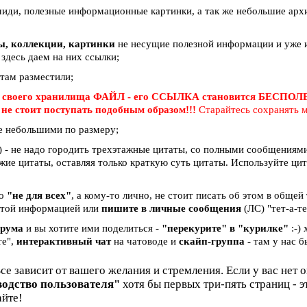
миди, полезные информационные картинки, а так же небольшие арх
вы, коллекции, картинки
не несущие полезной информации и уже и
 здесь даем на них ссылки;
 там разместили;
 своего хранилища ФАЙЛ - его ССЫЛКА становится БЕСПО
е
не стоит поступать подобным образом!!!
Старайтесь сохранять м
е небольшими по размеру;
 - не надо городить трехэтажные цитаты, со полными сообщениями 
жие цитаты, оставляя только краткую суть цитаты. Используйте ци
бо
"не для всех"
, а кому-то лично, не стоит писать об этом в общей
и этой информацией или
пишите в личные сообщения
(ЛС) "тет-а-те
орума
и вы хотите ими поделиться -
"перекурите" в "курилке"
:-)
те",
интерактивный чат
на чатоводе и
скайп-группа
- там у нас б
Все зависит от вашего желания и стремления. Если у вас нет 
водство пользователя"
хотя бы первых три-пять страниц - 
айте!