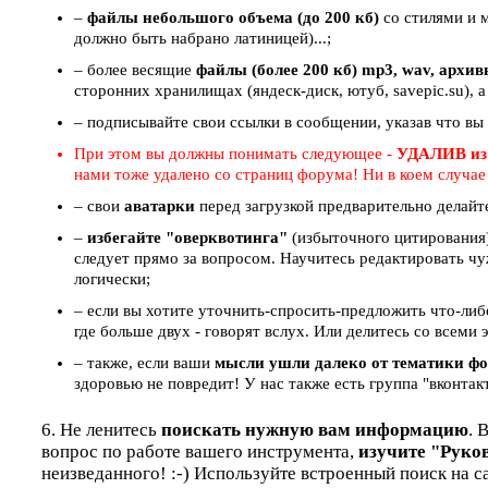
–
файлы небольшого объема (до 200 кб)
со стилями и 
должно быть набрано латиницей)...;
– более весящие
файлы (более 200 кб) mp3, wav, архи
сторонних хранилищах (яндеск-диск, ютуб, savepic.su), а
– подписывайте свои ссылки в сообщении, указав что вы
При этом вы должны понимать следующее -
УДАЛИВ из
нами тоже удалено со страниц форума! Ни в коем случа
– свои
аватарки
перед загрузкой предварительно делайт
–
избегайте "оверквотинга"
(избыточного цитирования)
следует прямо за вопросом. Научитесь редактировать чу
логически;
– если вы хотите уточнить-спросить-предложить что-ли
где больше двух - говорят вслух. Или делитесь со всем
– также, если ваши
мысли ушли далеко от тематики ф
здоровью не повредит! У нас также есть группа "вконтак
6. Не ленитесь
поискать нужную вам информацию
. 
вопрос по работе вашего инструмента,
изучите "Руко
неизведанного! :-) Используйте встроенный поиск на с