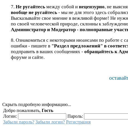
7.
Не ругайтесь
между собой и
нецензурно
, не выясн
вообще не ругайтесь
- мы не для этого здесь собралис
Высказывайте свое мнение в вежливой форме! Не нужно 
по своей человеческой природе, склонны к заблуждени
Администратор и Модератор - полноправные участн
8. Ознакомиться с некоторыми нюансами по работе с са
ошибки - пишите в
"Раздел предложений" в соответ
подправить в ваших сообщениях -
обращайтесь к Адм
форуме и сайте.
оставай
Скрыть подробную информацию...
Добро пожаловать,
Гость
Логин:
Пароль:
Забыли пароль?
Забыли логин?
Регистрация