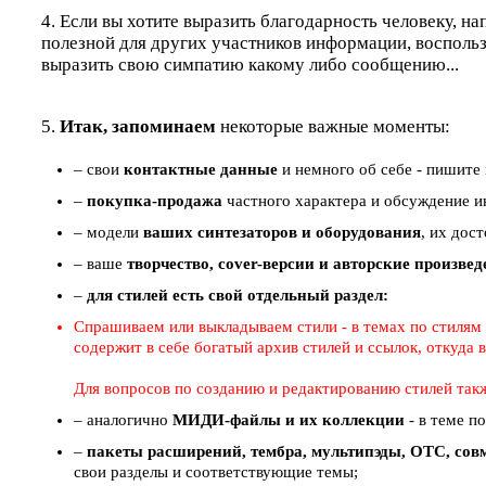
4. Если вы хотите выразить благодарность человеку, на
полезной для других участников информации, восполь
выразить свою симпатию какому либо сообщению...
5.
Итак, запоминаем
некоторые важные моменты:
– свои
контактные данные
и немного об себе - пишите 
–
покупка-продажа
частного характера и обсуждение ин
– модели
ваших синтезаторов и оборудования
, их дос
– ваше
творчество, cover-версии и авторские произве
–
для стилей есть свой отдельный раздел:
Спрашиваем или выкладываем стили - в темах по стилям (
содержит в себе богатый архив стилей и ссылок, откуда
Для вопросов по созданию и редактированию стилей так
– аналогично
МИДИ-файлы и их коллекции
- в теме п
–
пакеты расширений, тембра, мультипэды, ОТС, совм
свои разделы и соответствующие темы;