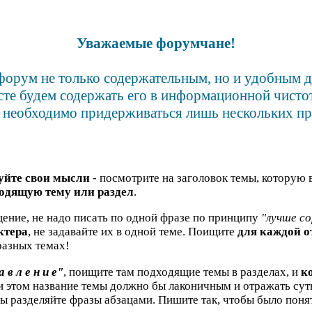
Уважаемые форумчане!
форум не только содержательным, но и удобным 
сте будем содержать его в информационной чистот
 необходимо придерживаться лишь нескольких пр
уйте свои мысли
- посмотрите на заголовок темы, которую 
одящую тему или раздел
.
ение, не надо писать по одной фразе по принципу
"лучше со
ктера
, не задавайте их в одной теме. Поищите
для каждой 
азных темах!
а в л е н и е"
, поищите там подходящие темы в разделах, и
к
ри этом название темы должно бы лаконичным и отражать су
бы разделяйте фразы абзацами. Пишите так, чтобы было понят