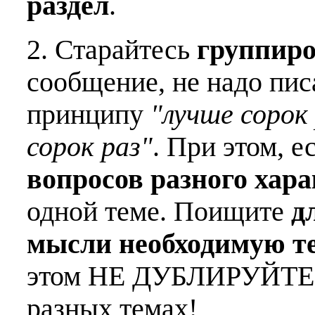
раздел
.
2. Старайтесь
группиро
сообщение, не надо пис
принципу
"лучше сорок 
сорок раз"
. При этом, е
вопросов разного хар
одной теме. Поищите
д
мысли необходимую т
этом НЕ ДУБЛИРУЙТЕ о
разных темах!