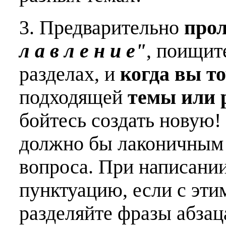
3. Предварительно
про
л а в л е н и е"
, поищит
разделах, и
когда вы т
подходящей
темы или 
бойтесь создать новую!
должно бы лаконичным 
вопроса. При написани
пунктуацию, если с эти
разделяйте фразы абзац