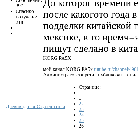
До которог времени е
Сообщений:
397
Спасибо
после какогото года в
получено:
218
подделки китайской 
мексике, в то времч=
пишут сделано в кита
KORG PA5X
мой канал KORG PA5x
rutube.ru/channel/498
Администратор запретил публиковать запис
Страница:
1
...
22
Древовидный
Ступенчатый
23
24
25
26