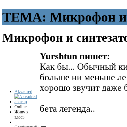
ТЕМА: Микрофон и 
Микрофон и синтезат
Yurshtun пишет:
Как бы... Обычный к
больше ни меньше лег
хорошо звучит даже б
Akvadred
бета легенда..
Online
Живу я
здесь