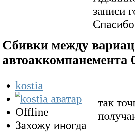
записи г
Спасибо
Сбивки между вариа
автоаккомпанемента
kostia
так точ
Offline
получа
Захожу иногда