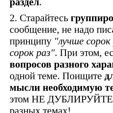
раздел
.
2. Старайтесь
группиро
сообщение, не надо пис
принципу
"лучше сорок 
сорок раз"
. При этом, е
вопросов разного хар
одной теме. Поищите
д
мысли необходимую т
этом НЕ ДУБЛИРУЙТЕ о
разных темах!