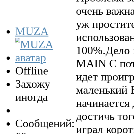
очень важн
уж простите
MUZA
использова
100%.Дело в
MAIN C пот
Offline
идет проигр
Захожу
маленький 
иногда
начинается 
достичь то
Сообщений:
играл корот