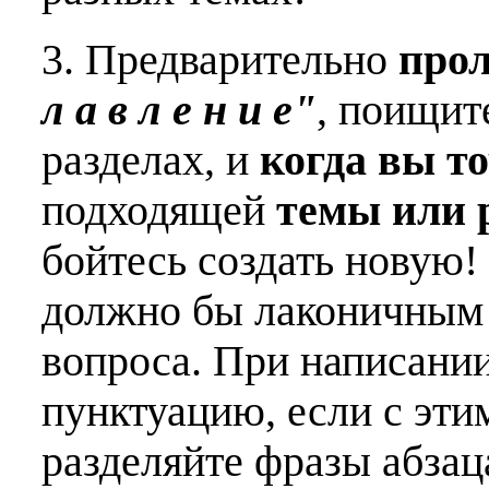
3. Предварительно
про
л а в л е н и е"
, поищит
разделах, и
когда вы т
подходящей
темы или 
бойтесь создать новую!
должно бы лаконичным 
вопроса. При написани
пунктуацию, если с эти
разделяйте фразы абзац