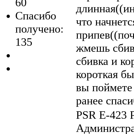
60
длинная((ин
Спасибо
что начнет
получено:
припев((по
135
жмешь сбив
сбивка и ко
короткая бы
вы поймете
ранее спаси
PSR E-423 
Администра