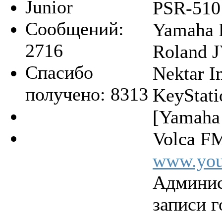
Junior
PSR-510
Сообщений:
Yamaha 
2716
Roland 
Спасибо
Nektar 
получено: 8313
KeyStat
[Yamaha
Volca FM
www.you
Админис
записи г