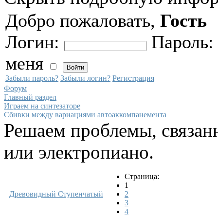
Добро пожаловать,
Гость
Логин:
Пароль
меня
Забыли пароль?
Забыли логин?
Регистрация
Форум
Главный раздел
Играем на синтезаторе
Сбивки между вариациями автоаккомпанемента
Решаем проблемы, связанн
или электропиано.
Страница:
1
Древовидный
Ступенчатый
2
3
4