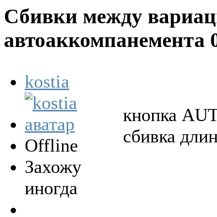
Сбивки между вариа
автоаккомпанемента
kostia
кнопка AUTO
сбивка длин
Offline
Захожу
иногда