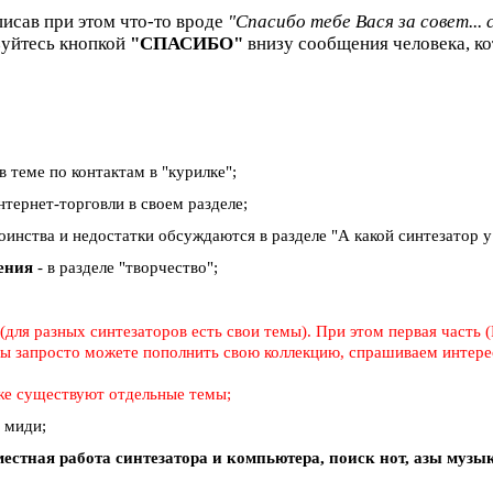
писав при этом что-то вроде
"Спасибо тебе Вася за совет... 
зуйтесь кнопкой
"СПАСИБО"
внизу сообщения человека, ко
в теме по контактам в "курилке";
тернет-торговли в своем разделе;
тоинства и недостатки обсуждаются в разделе "А какой синтезатор у в
дения
- в разделе "творчество";
для разных синтезаторов есть свои темы). При этом первая часть (
 вы запросто можете пополнить свою коллекцию, спрашиваем интерес
же существуют отдельные темы;
о миди;
естная работа синтезатора и компьютера, поиск нот, азы муз