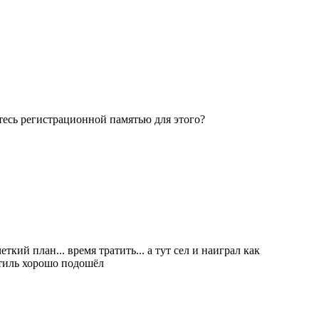
етесь регистрационной памятью для этого?
кий план... время тратить... а тут сел и наиграл как
 стиль хорошо подошёл