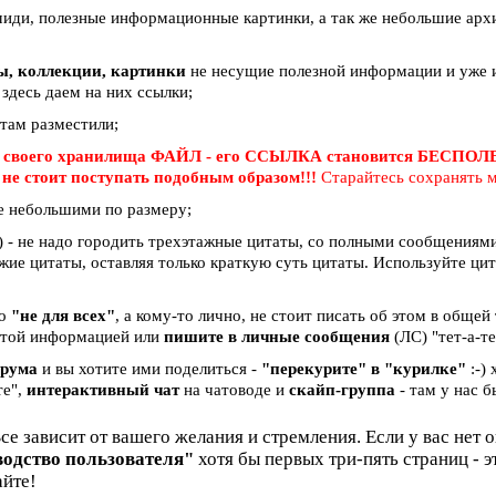
миди, полезные информационные картинки, а так же небольшие арх
вы, коллекции, картинки
не несущие полезной информации и уже и
 здесь даем на них ссылки;
 там разместили;
 своего хранилища ФАЙЛ - его ССЫЛКА становится БЕСПО
е
не стоит поступать подобным образом!!!
Старайтесь сохранять м
е небольшими по размеру;
 - не надо городить трехэтажные цитаты, со полными сообщениями 
жие цитаты, оставляя только краткую суть цитаты. Используйте ци
бо
"не для всех"
, а кому-то лично, не стоит писать об этом в общей
и этой информацией или
пишите в личные сообщения
(ЛС) "тет-а-те
орума
и вы хотите ими поделиться -
"перекурите" в "курилке"
:-)
те",
интерактивный чат
на чатоводе и
скайп-группа
- там у нас б
Все зависит от вашего желания и стремления. Если у вас нет 
водство пользователя"
хотя бы первых три-пять страниц - 
айте!