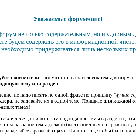
Уважаемые форумчане!
форум не только содержательным, но и удобным 
сте будем содержать его в информационной чистот
 необходимо придерживаться лишь нескольких пр
уйте свои мысли
- посмотрите на заголовок темы, которую 
одящую тему или раздел
.
ение, не надо писать по одной фразе по принципу
"лучше со
ктера
, не задавайте их в одной теме. Поищите
для каждой 
азных темах!
а в л е н и е"
, поищите там подходящие темы в разделах, и
к
ри этом название темы должно бы лаконичным и отражать су
бы разделяйте фразы абзацами. Пишите так, чтобы было понят