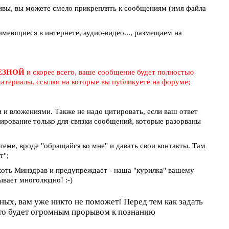
ивы, вы можете смело прикреплять к сообщениям (имя файла
меющиеся в интернете, аудио-видео..., размещаем на
ЛЕЗНОЙ
и скорее всего, ваше сообщение будет полностью
атериалы, ссылки на которые вы публикуете на форуме;
и вложениями. Также не надо цитировать, если ваш ответ
тирование только для связки сообщений, которые разорваны
 теме, вроде "обращайся ко мне" и давать свои контакты. Там
т";
 хоть Минздрав и предупреждает - наша "курилка" вашему
ывает многолюдно! :-)
оных, вам уже никто не поможет! Перед тем как задать
это будет огромным прорывом к познанию