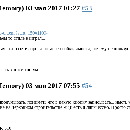
 Memory)
03 мая 2017 01:27
#53
vo-u...enij?start=150#11094
ем то стиле наиграл...
ремя включаете дороги по мере необходимости, почему не пользу
ать записи гостям.
 Memory)
03 мая 2017 07:55
#54
родумывать, понимать что в какую кнопку записывать... иметь чет
. не на церковном строительстве ж ))) есть и ляпы ессно. Просто
SR-510