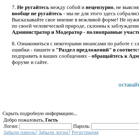
7.
Не ругайтесь
между собой и
нецензурно
, не выясн
вообще не ругайтесь
- мы не для этого здесь собралис
Высказывайте свое мнение в вежливой форме! Не нужно 
по своей человеческой природе, склонны к заблуждени
Администратор и Модератор - полноправные участн
8. Ознакомиться с некоторыми нюансами по работе с са
ошибки - пишите в
"Раздел предложений" в соответ
подправить в ваших сообщениях -
обращайтесь к Адм
форуме и сайте.
оставай
Скрыть подробную информацию...
Добро пожаловать,
Гость
Логин:
Пароль:
Забыли пароль?
Забыли логин?
Регистрация