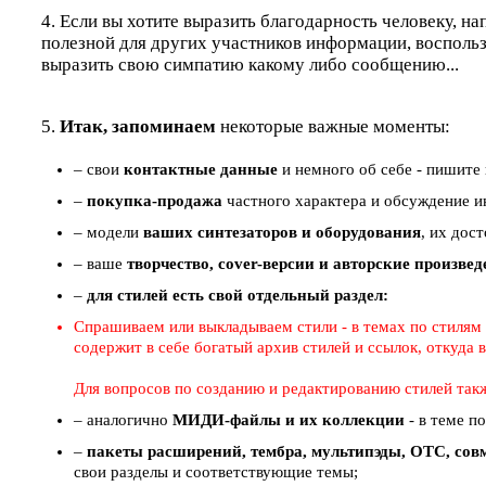
4. Если вы хотите выразить благодарность человеку, на
полезной для других участников информации, восполь
выразить свою симпатию какому либо сообщению...
5.
Итак, запоминаем
некоторые важные моменты:
– свои
контактные данные
и немного об себе - пишите 
–
покупка-продажа
частного характера и обсуждение ин
– модели
ваших синтезаторов и оборудования
, их дос
– ваше
творчество, cover-версии и авторские произве
–
для стилей есть свой отдельный раздел:
Спрашиваем или выкладываем стили - в темах по стилям (
содержит в себе богатый архив стилей и ссылок, откуда
Для вопросов по созданию и редактированию стилей так
– аналогично
МИДИ-файлы и их коллекции
- в теме п
–
пакеты расширений, тембра, мультипэды, ОТС, совм
свои разделы и соответствующие темы;