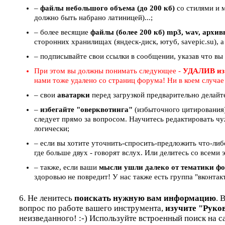
–
файлы небольшого объема (до 200 кб)
со стилями и 
должно быть набрано латиницей)...;
– более весящие
файлы (более 200 кб) mp3, wav, архи
сторонних хранилищах (яндеск-диск, ютуб, savepic.su), а
– подписывайте свои ссылки в сообщении, указав что вы
При этом вы должны понимать следующее -
УДАЛИВ из
нами тоже удалено со страниц форума! Ни в коем случа
– свои
аватарки
перед загрузкой предварительно делайт
–
избегайте "оверквотинга"
(избыточного цитирования)
следует прямо за вопросом. Научитесь редактировать чу
логически;
– если вы хотите уточнить-спросить-предложить что-ли
где больше двух - говорят вслух. Или делитесь со всем
– также, если ваши
мысли ушли далеко от тематики ф
здоровью не повредит! У нас также есть группа "вконтак
6. Не ленитесь
поискать нужную вам информацию
. 
вопрос по работе вашего инструмента,
изучите "Руко
неизведанного! :-) Используйте встроенный поиск на с