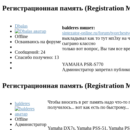
Регистрационная память (Registration
Dbalas
balderes пишет:
sintezator-online.ru/forum/tvorchest
Offline
выкладывал как то тут мп3ху на чь
Осваиваюсь на форуме
сыграно классно
только вот вопрос, Вы там все в
Сообщений: 24
Спасибо получено: 13
YAMAHA PSR-S770
Администратор запретил публиков
Регистрационная память (Registration
Чтобы вносить в рег память надо что-то п
balderes
получилось... вот как есть по быстрому..
Offline
Администратор
Yamaha DX7s, Yamaha PSS-51, Yamaha P