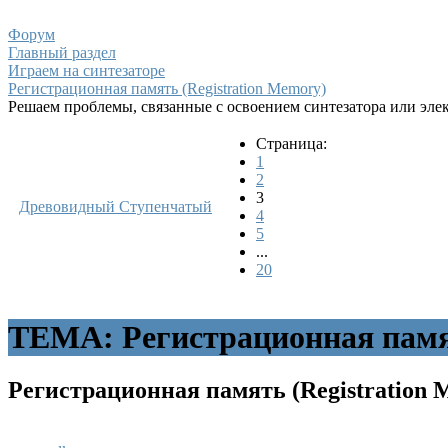
Форум
Главный раздел
Играем на синтезаторе
Регистрационная память (Registration Memory)
Решаем проблемы, связанные с освоением синтезатора или эле
Страница:
1
2
3
Древовидный
Ступенчатый
4
5
...
20
ТЕМА: Регистрационная памят
Регистрационная память (Registration