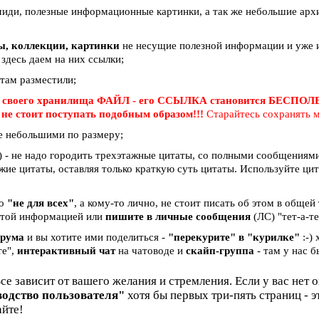
миди, полезные информационные картинки, а так же небольшие арх
вы, коллекции, картинки
не несущие полезной информации и уже и
 здесь даем на них ссылки;
 там разместили;
 своего хранилища ФАЙЛ - его ССЫЛКА становится БЕСПО
е
не стоит поступать подобным образом!!!
Старайтесь сохранять м
е небольшими по размеру;
 - не надо городить трехэтажные цитаты, со полными сообщениями 
жие цитаты, оставляя только краткую суть цитаты. Используйте ци
бо
"не для всех"
, а кому-то лично, не стоит писать об этом в общей
и этой информацией или
пишите в личные сообщения
(ЛС) "тет-а-те
орума
и вы хотите ими поделиться -
"перекурите" в "курилке"
:-)
те",
интерактивный чат
на чатоводе и
скайп-группа
- там у нас б
Все зависит от вашего желания и стремления. Если у вас нет 
водство пользователя"
хотя бы первых три-пять страниц - 
айте!