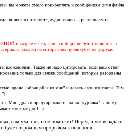
ивы, вы можете смело прикреплять к сообщениям (имя файла
меющиеся в интернете, аудио-видео..., размещаем на
ЛЕЗНОЙ
и скорее всего, ваше сообщение будет полностью
атериалы, ссылки на которые вы публикуете на форуме;
и вложениями. Также не надо цитировать, если ваш ответ
тирование только для связки сообщений, которые разорваны
 теме, вроде "обращайся ко мне" и давать свои контакты. Там
т";
 хоть Минздрав и предупреждает - наша "курилка" вашему
ывает многолюдно! :-)
оных, вам уже никто не поможет! Перед тем как задать
это будет огромным прорывом к познанию