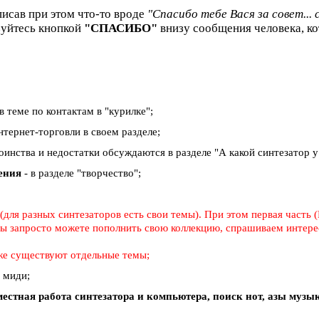
писав при этом что-то вроде
"Спасибо тебе Вася за совет... 
зуйтесь кнопкой
"СПАСИБО"
внизу сообщения человека, ко
в теме по контактам в "курилке";
тернет-торговли в своем разделе;
тоинства и недостатки обсуждаются в разделе "А какой синтезатор у в
дения
- в разделе "творчество";
для разных синтезаторов есть свои темы). При этом первая часть (
 вы запросто можете пополнить свою коллекцию, спрашиваем интерес
же существуют отдельные темы;
о миди;
естная работа синтезатора и компьютера, поиск нот, азы муз