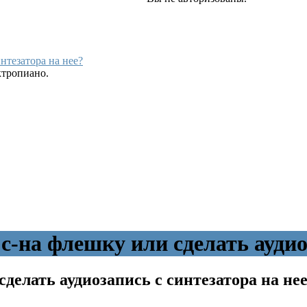
нтезатора на нее?
ктропиано.
на флешку или сделать аудиоз
делать аудиозапись с синтезатора на не