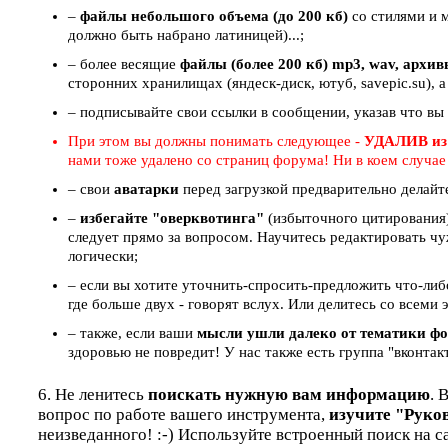
–
файлы небольшого объема (до 200 кб)
со стилями и 
должно быть набрано латиницей)...;
– более весящие
файлы (более 200 кб) mp3, wav, архи
сторонних хранилищах (яндеск-диск, ютуб, savepic.su), а
– подписывайте свои ссылки в сообщении, указав что вы
При этом вы должны понимать следующее -
УДАЛИВ из
нами тоже удалено со страниц форума! Ни в коем случа
– свои
аватарки
перед загрузкой предварительно делайт
–
избегайте "оверквотинга"
(избыточного цитирования)
следует прямо за вопросом. Научитесь редактировать чу
логически;
– если вы хотите уточнить-спросить-предложить что-ли
где больше двух - говорят вслух. Или делитесь со всем
– также, если ваши
мысли ушли далеко от тематики ф
здоровью не повредит! У нас также есть группа "вконтак
6. Не ленитесь
поискать нужную вам информацию
. 
вопрос по работе вашего инструмента,
изучите "Руко
неизведанного! :-) Используйте встроенный поиск на с