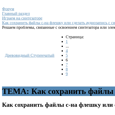
Форум
Главный раздел
Играем на синтезаторе
Как сохранить файлы с-на флешку или сделать аудиозапись с си
Решаем проблемы, связанные с освоением синтезатора или эле
Страница:
1
...
4
Древовидный
Ступенчатый
5
6
7
8
9
ТЕМА: Как сохранить файлы с-
Как сохранить файлы с-на флешку или с