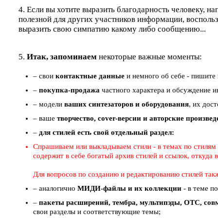
4. Если вы хотите выразить благодарность человеку, на
полезной для других участников информации, восполь
выразить свою симпатию какому либо сообщению...
5.
Итак, запоминаем
некоторые важные моменты:
– свои
контактные данные
и немного об себе - пишите 
–
покупка-продажа
частного характера и обсуждение ин
– модели
ваших синтезаторов и оборудования
, их дос
– ваше
творчество, cover-версии и авторские произве
–
для стилей есть свой отдельный раздел:
Спрашиваем или выкладываем стили - в темах по стилям (
содержит в себе богатый архив стилей и ссылок, откуда
Для вопросов по созданию и редактированию стилей так
– аналогично
МИДИ-файлы и их коллекции
- в теме п
–
пакеты расширений, тембра, мультипэды, ОТС, совм
свои разделы и соответствующие темы;