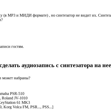
у (в МР3 и МИДИ формате) , но синтезатор не видит их. Синтез
и?
аписи гостям.
делать аудиозапись с синтезатора на не
и может набраны?
amaha PSR-510
 Roland JV-1010
KeyStation 61 MK3
Korg Volca FM, PSR..., PSS...]