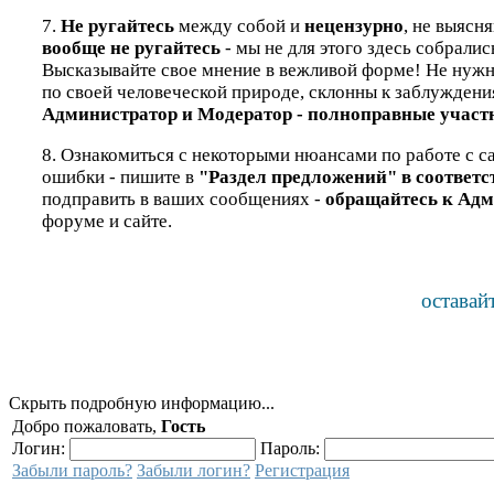
7.
Не ругайтесь
между собой и
нецензурно
, не выясн
вообще не ругайтесь
- мы не для этого здесь собралис
Высказывайте свое мнение в вежливой форме! Не нужно 
по своей человеческой природе, склонны к заблуждени
Администратор и Модератор - полноправные участн
8. Ознакомиться с некоторыми нюансами по работе с са
ошибки - пишите в
"Раздел предложений" в соответ
подправить в ваших сообщениях -
обращайтесь к Адм
форуме и сайте.
оставай
Скрыть подробную информацию...
Добро пожаловать,
Гость
Логин:
Пароль:
Забыли пароль?
Забыли логин?
Регистрация