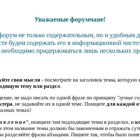
Уважаемые форумчане!
форум не только содержательным, но и удобным 
сте будем содержать его в информационной чистот
 необходимо придерживаться лишь нескольких пр
уйте свои мысли
- посмотрите на заголовок темы, которую 
одящую тему или раздел
.
ение, не надо писать по одной фразе по принципу
"лучше со
ктера
, не задавайте их в одной теме. Поищите
для каждой 
азных темах!
а в л е н и е"
, поищите там подходящие темы в разделах, и
к
ри этом название темы должно бы лаконичным и отражать су
бы разделяйте фразы абзацами. Пишите так, чтобы было понят