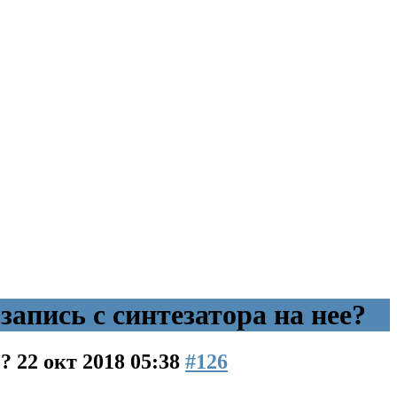
апись с синтезатора на нее?
е?
22 окт 2018 05:38
#126