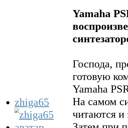
Yamaha PSR
воспроизв
синтезатор
Господа, п
готовую ко
Yamaha PSR-
На самом с
zhiga65
читаются и 
Затем при 