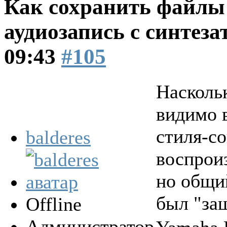
Как сохранить файлы 
аудиозапись с синтеза
09:43
#105
Насколь
видимо 
стиля-со
balderes
воспроиз
но общи
был "за
Offline
Администратор