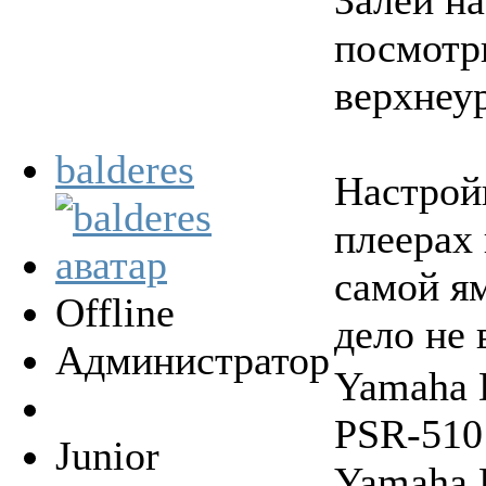
посмотри
верхнеу
balderes
Настрой
плеерах
самой ям
Offline
дело не 
Администратор
Yamaha 
PSR-510
Junior
Yamaha 