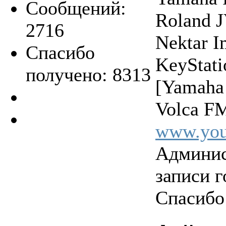
Сообщений:
Roland 
2716
Nektar 
Спасибо
KeyStat
получено: 8313
[Yamaha
Volca FM
www.you
Админис
записи г
Спасибо