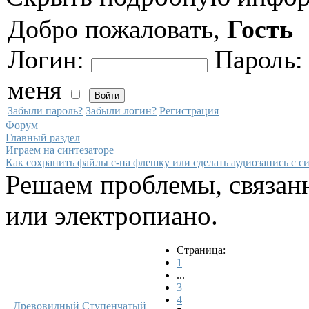
Добро пожаловать,
Гость
Логин:
Пароль
меня
Забыли пароль?
Забыли логин?
Регистрация
Форум
Главный раздел
Играем на синтезаторе
Как сохранить файлы с-на флешку или сделать аудиозапись с си
Решаем проблемы, связанн
или электропиано.
Страница:
1
...
3
4
Древовидный
Ступенчатый