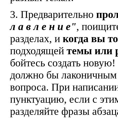
3. Предварительно
про
л а в л е н и е"
, поищит
разделах, и
когда вы т
подходящей
темы или 
бойтесь создать новую!
должно бы лаконичным 
вопроса. При написани
пунктуацию, если с эти
разделяйте фразы абзац