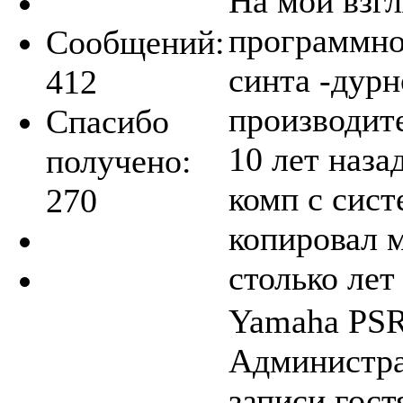
На мой взгл
программно
Сообщений:
синта -дурн
412
производит
Спасибо
10 лет наза
получено:
комп с сист
270
копировал 
столько лет
Yamaha PSR
Администра
записи гост