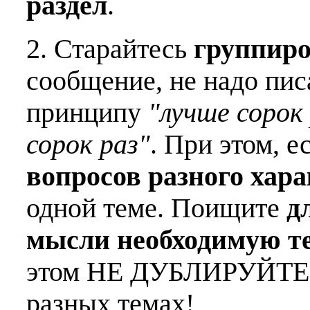
раздел
.
2. Старайтесь
группиро
сообщение, не надо пис
принципу
"лучше сорок 
сорок раз"
. При этом, е
вопросов разного хар
одной теме. Поищите
д
мысли необходимую т
этом НЕ ДУБЛИРУЙТЕ о
разных темах!