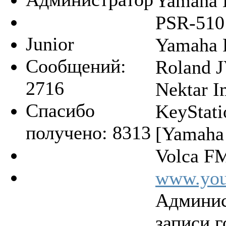
Yamaha 
PSR-510
Junior
Yamaha 
Сообщений:
Roland 
2716
Nektar 
Спасибо
KeyStat
получено: 8313
[Yamaha
Volca FM
www.you
Админис
записи г