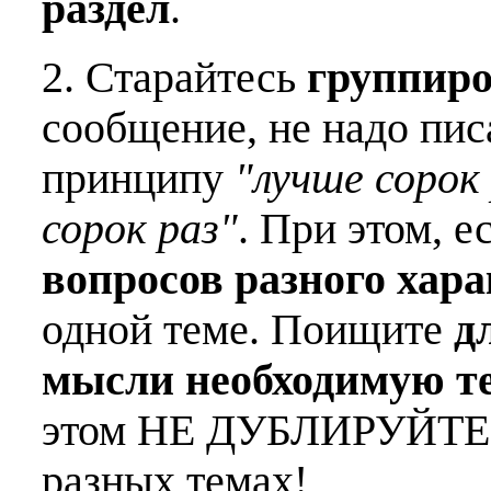
раздел
.
2. Старайтесь
группиро
сообщение, не надо пис
принципу
"лучше сорок 
сорок раз"
. При этом, е
вопросов разного хар
одной теме. Поищите
д
мысли необходимую т
этом НЕ ДУБЛИРУЙТЕ о
разных темах!