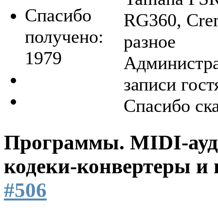
Спасибо
RG360, Crem
получено:
разное
1979
Администра
записи гост
Спасибо ск
Программы. MIDI-ауд
кодеки-конвертеры и 
#506