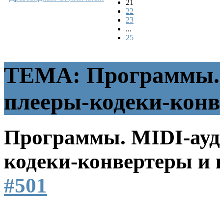
21
22
23
...
25
ТЕМА: Программы. 
плееры-кодеки-конв
Программы. MIDI-ауд
кодеки-конвертеры и 
#501