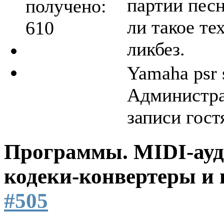
партии пес
получено:
ли такое те
610
ликбез.
Yamaha psr 
Администра
записи гост
Программы. MIDI-ауд
кодеки-конвертеры и 
#505