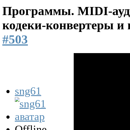
Программы. MIDI-ауд
кодеки-конвертеры и 
#503
sng61
Offline