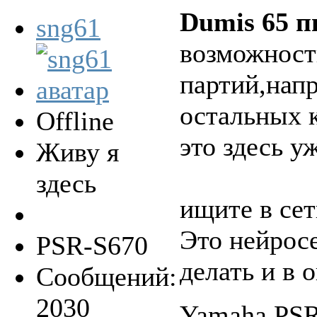
Dumis 65 п
sng61
возможност
партий,нап
остальных 
Offline
это здесь у
Живу я
здесь
ищите в сет
Это нейросе
PSR-S670
делать и в 
Сообщений:
2030
Yamaha PSR-