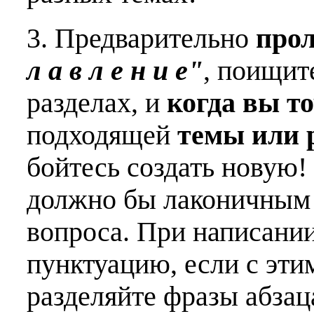
3. Предварительно
про
л а в л е н и е"
, поищит
разделах, и
когда вы т
подходящей
темы или 
бойтесь создать новую!
должно бы лаконичным 
вопроса. При написани
пунктуацию, если с эти
разделяйте фразы абзац