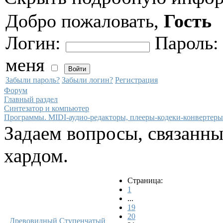
Добро пожаловать,
Гость
Логин:
Пароль
меня
Забыли пароль?
Забыли логин?
Регистрация
Форум
Главный раздел
Синтезатор и компьютер
Программы. MIDI-аудио-редакторы, плееры-кодеки-конвертеры
Задаем вопросы, связанн
хардом.
Страница:
1
...
19
20
Древовидный
Ступенчатый