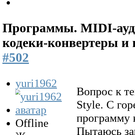
Программы. MIDI-ауд
кодеки-конвертеры и 
#502
yuri1962
Вопрос к те
Style. С го
программу 
Offline
Пытаюсь за