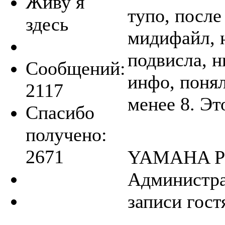
Живу я
тупо, посл
здесь
мидифайл, н
подвисла, 
Сообщений:
инфо, понял
2117
менее 8. Эт
Спасибо
получено:
2671
YAMAHA P
Администра
записи гост