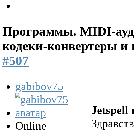
Программы. MIDI-ауд
кодеки-конвертеры и 
#507
gabibov75
Jetspell
Здравств
Online