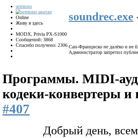
semiono
soundrec.exe
Online
Живу я здесь
MODX, Privia PX-S1000
Сообщений: 3868
Спасибо получено: 2306
Сан-Франциско не далëко и не бл
Администратор запретил публик
Программы. MIDI-ауд
кодеки-конвертеры и 
#407
Добрый день, все