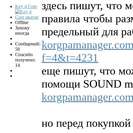
здесь пишут, что 
Key 4 Core
правила чтобы раз
Offline
Захожу
предельный для p
иногда
korgpamanager.com
Сообщений:
50
f=4&t=4231
Спасибо
получено:
14
еще пишут, что мо
помощи SOUND m
korgpamanager.com
но перед покупкой