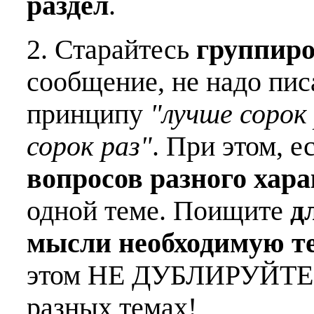
раздел
.
2. Старайтесь
группиро
сообщение, не надо пис
принципу
"лучше сорок 
сорок раз"
. При этом, е
вопросов разного хар
одной теме. Поищите
д
мысли необходимую т
этом НЕ ДУБЛИРУЙТЕ о
разных темах!