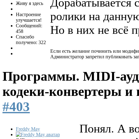
Дорабатывается с
Живу я здесь
ролики на данную
Настроение
улучшается!
Сообщений:
Но в них не всё п
458
Спасибо
получено: 322
Если есть желание починить или модифи
Администратор запретил публиковать за
Программы. MIDI-ауд
кодеки-конвертеры и 
#403
Понял. А в
Freddy May