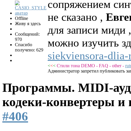
сопряжением син
не сказано ,
Евге
Offline
Живу я здесь
для записи миди 
Сообщений:
можно изучить з
970
Спасибо
получено: 629
siekviensora-dlia-
<
<
<
Стили тона DEMO - FAQ - other -
ru
Администратор запретил публиковать за
Программы. MIDI-ауд
кодеки-конвертеры и 
#406