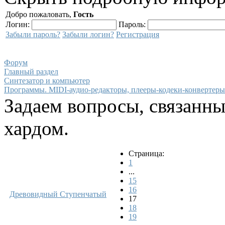
Добро пожаловать,
Гость
Логин:
Пароль:
Забыли пароль?
Забыли логин?
Регистрация
Форум
Главный раздел
Синтезатор и компьютер
Программы. MIDI-аудио-редакторы, плееры-кодеки-конвертеры
Задаем вопросы, связанн
хардом.
Страница:
1
...
15
16
Древовидный
Ступенчатый
17
18
19