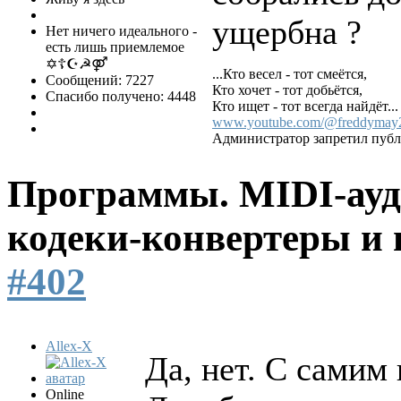
ущербна ?
Нет ничего идеального -
есть лишь приемлемое
✡☦☪☭⚤
...Кто весел - тот смеётся,
Сообщений: 7227
Кто хочет - тот добьётся,
Спасибо получено: 4448
Кто ищет - тот всегда найдёт...
www.youtube.com/@freddymay
Администратор запретил публи
Программы. MIDI-ауд
кодеки-конвертеры и 
#402
Allex-X
Да, нет. С самим
Online