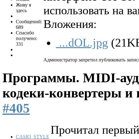
Живу я
использовать на ва
здесь
Вложения:
Сообщений:
689
Спасибо
получено:
...dOL.jpg
(21K
331
Администратор запретил публиковать запис
Программы. MIDI-ауд
кодеки-конвертеры и 
#405
Прочитал первый 
CASIO_STYLE