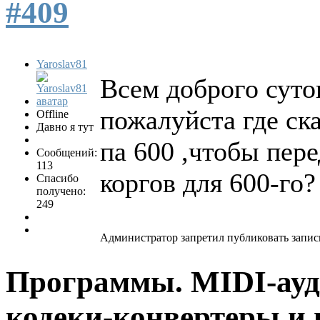
#409
Yaroslav81
Всем доброго суто
пожалуйста где ск
Offline
Давно я тут
па 600 ,чтобы пер
Сообщений:
113
коргов для 600-го?
Спасибо
получено:
249
Администратор запретил публиковать запис
Программы. MIDI-ауд
кодеки-конвертеры и 