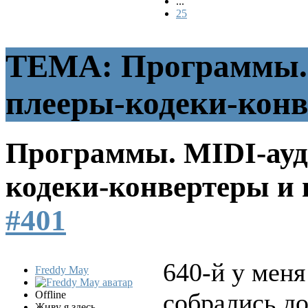
...
25
ТЕМА: Программы. 
плееры-кодеки-конв
Программы. MIDI-ауд
кодеки-конвертеры и 
#401
640-й у меня
Freddy May
собрались д
Offline
Живу я здесь