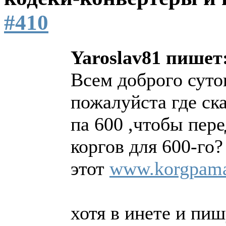
#410
Yaroslav81 пишет
Всем доброго суто
пожалуйста где ск
па 600 ,чтобы пер
коргов для 600-го?
этот
www.korgpama
хотя в инете и пиш