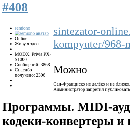
#408
sintezator-online
semiono
Online
kompyuter/968-
Живу я здесь
MODX, Privia PX-
S1000
Сообщений: 3868
Можно
Спасибо
получено: 2306
Сан-Франциско не далëко и не близко.
Администратор запретил публиковать 
Программы. MIDI-ауд
кодеки-конвертеры и 