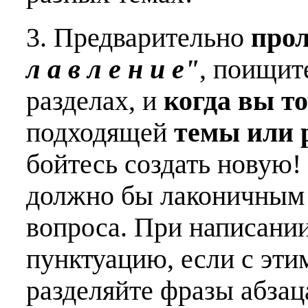
3. Предварительно
про
л а в л е н и е"
, поищит
разделах, и
когда вы т
подходящей
темы или 
бойтесь создать новую!
должно бы лаконичным 
вопроса. При написани
пунктуацию, если с эти
разделяйте фразы абзац