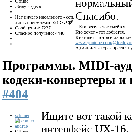
нормальный
Offline
Живу я здесь
Спасибо.
Нет ничего идеального - есть
лишь приемлемое ✡☦☪☭⚤
...Кто весел - тот смеётся,
Сообщений: 7227
Кто хочет - тот добьётся,
Спасибо получено: 4448
Кто ищет - тот всегда найдёт
www.youtube.com/@freddym
Администратор запретил пу
Программы. MIDI-ауд
кодеки-конвертеры и 
#404
Ищите вот такой
schmier
интерфейс UX-16.
Offline