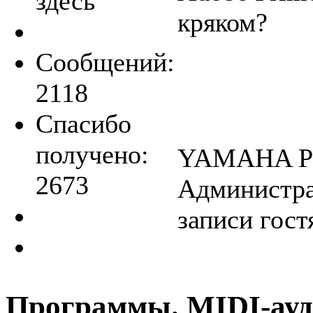
здесь
кряком?
Сообщений:
2118
Спасибо
получено:
YAMAHA P
2673
Администра
записи гост
Программы. MIDI-ауд