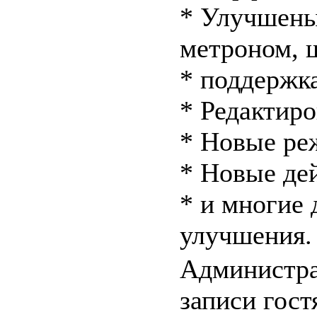
* Улучшены
метроном, 
* поддержк
* Редактир
* Новые р
* Новые де
* и многие 
улучшения.
Администра
записи гост