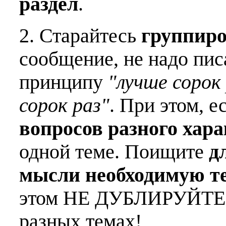
раздел
.
2. Старайтесь
группиро
сообщение, не надо пис
принципу
"лучше сорок 
сорок раз"
. При этом, е
вопросов разного хар
одной теме. Поищите
д
мысли необходимую т
этом НЕ ДУБЛИРУЙТЕ о
разных темах!