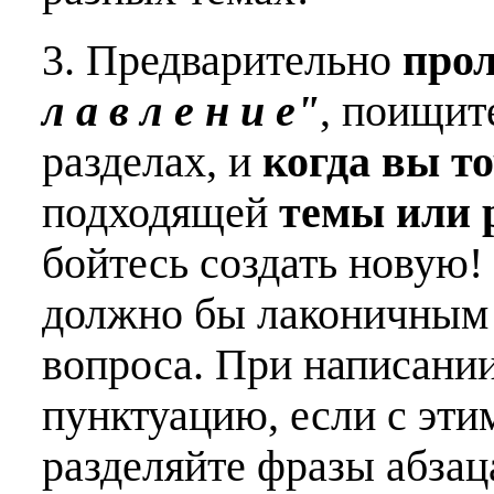
3. Предварительно
про
л а в л е н и е"
, поищит
разделах, и
когда вы т
подходящей
темы или 
бойтесь создать новую!
должно бы лаконичным 
вопроса. При написани
пунктуацию, если с эти
разделяйте фразы абзац