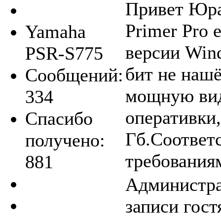
Привет Юра
Primer Pro 
Yamaha
версии Win
PSR-S775
бит не наш
Сообщений:
мощную вид
334
оперативки
Спасибо
Гб.Соответс
получено:
требования
881
Администра
записи гост