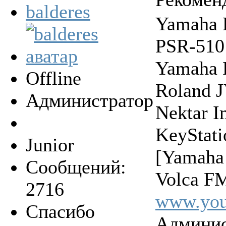
balderes
Yamaha 
PSR-510
Yamaha 
Offline
Roland 
Администратор
Nektar 
KeyStat
Junior
[Yamaha
Сообщений:
Volca FM
2716
www.you
Спасибо
Админис