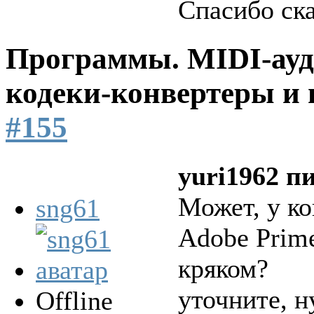
Спасибо ск
Программы. MIDI-ауд
кодеки-конвертеры и 
#155
yuri1962 п
Может, у ко
sng61
Adobe Prime
кряком?
уточните, н
Offline