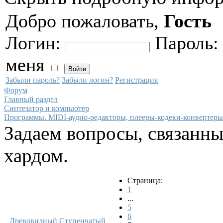
Добро пожаловать,
Гость
Логин:
Пароль
меня
Забыли пароль?
Забыли логин?
Регистрация
Форум
Главный раздел
Синтезатор и компьютер
Программы. MIDI-аудио-редакторы, плееры-кодеки-конвертеры
Задаем вопросы, связанн
хардом.
Страница:
1
...
5
6
Древовидный
Ступенчатый