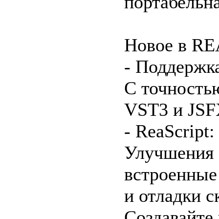
портабельна
Новое в R
- Поддержк
С точностью
VST3 и JSF
- ReaScript:
Улучшения 
встроенные 
и отладки с
Создавайте 