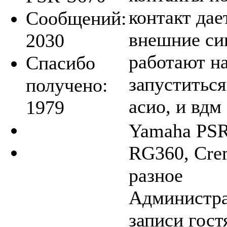
контакт да
Сообщений:
внешние син
2030
работают на
Спасибо
запуститься
получено:
асио, и вдм
1979
Yamaha PSR-
RG360, Crem
разное
Администра
записи гост