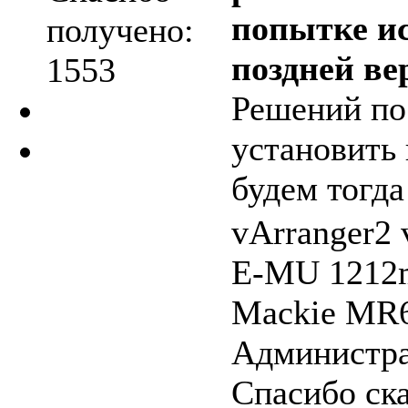
попытке ис
получено:
поздней ве
1553
Решений по
установить
будем тогда 
vArranger2
E-MU 1212m
Mackie MR6
Администрат
Спасибо ск