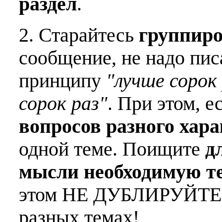
раздел
.
2. Старайтесь
группиро
сообщение, не надо пис
принципу
"лучше сорок 
сорок раз"
. При этом, е
вопросов разного хар
одной теме. Поищите
д
мысли необходимую т
этом НЕ ДУБЛИРУЙТЕ о
разных темах!