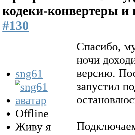
кодеки-конвертеры и 
#130
Спасибо, му
ночи доходи
версию. Пос
sng61
запустил по
остановлюсь
Offline
Подключаем
Живу я