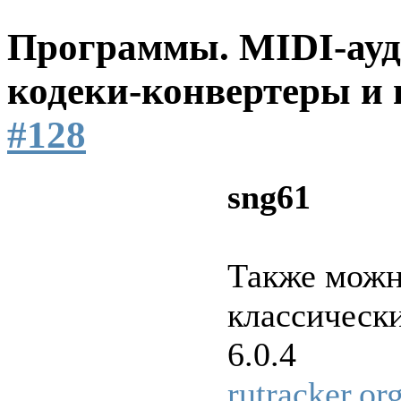
Программы. MIDI-ауд
кодеки-конвертеры и 
#128
sng61
Также можн
классическ
6.0.4
rutracker.o