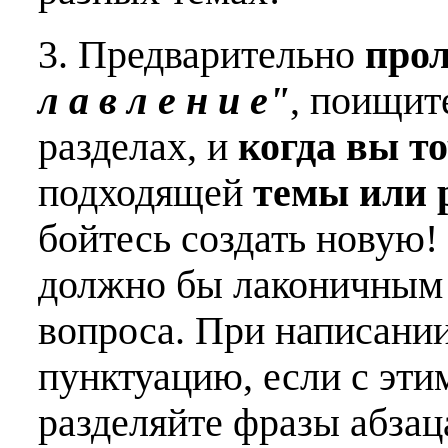
3. Предварительно
про
л а в л е н и е"
, поищит
разделах, и
когда вы т
подходящей
темы или 
бойтесь создать новую!
должно бы лаконичным 
вопроса. При написани
пунктуацию, если с эти
разделяйте фразы абзац