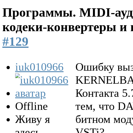
Программы. MIDI-ауд
кодеки-конвертеры и 
#129
iuk010966
Ошибку выз
KERNELBASE
Контакта 5.
Offline
тем, что D
Живу я
битном мод
здесь
VSTi?