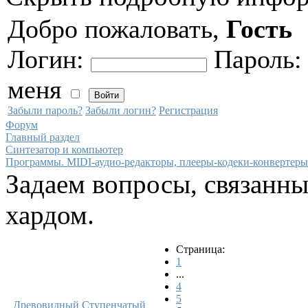
Добро пожаловать,
Гость
Логин:
Пароль
меня
Забыли пароль?
Забыли логин?
Регистрация
Форум
Главный раздел
Синтезатор и компьютер
Программы. MIDI-аудио-редакторы, плееры-кодеки-конвертеры
Задаем вопросы, связанн
хардом.
Страница:
1
...
4
5
Древовидный
Ступенчатый