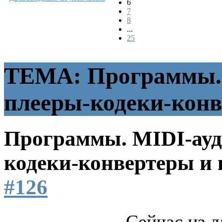
6
7
8
...
25
ТЕМА: Программы. 
плееры-кодеки-конв
Программы. MIDI-ауд
кодеки-конвертеры и 
#126
Сейчас из д