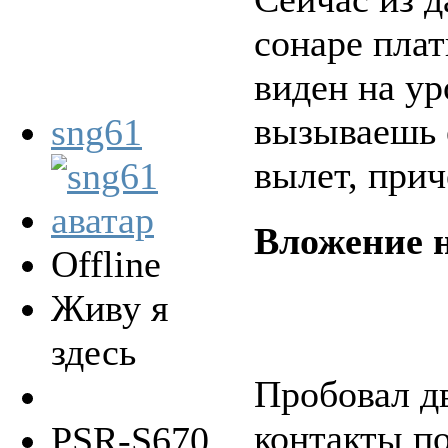
сонаре плат
виден на ур
вызываешь е
sng61
вылет, прич
Вложение н
Offline
Живу я
здесь
Пробовал дв
контакты по
PSR-S670