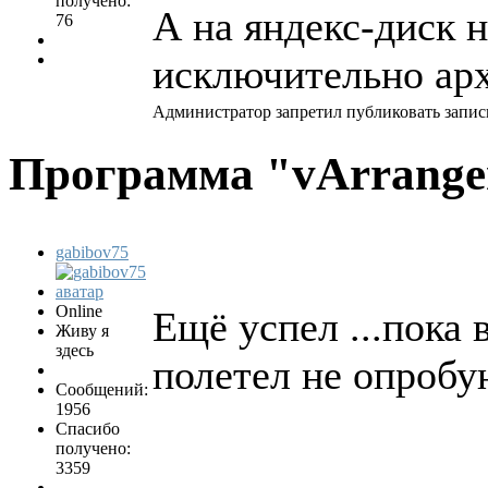
получено:
А на яндекс-диск 
76
исключительно арх
Администратор запретил публиковать запис
Программа "vArrang
gabibov75
Online
Ещё успел ...пока 
Живу я
здесь
полетел не опробую 
Сообщений:
1956
Спасибо
получено:
3359