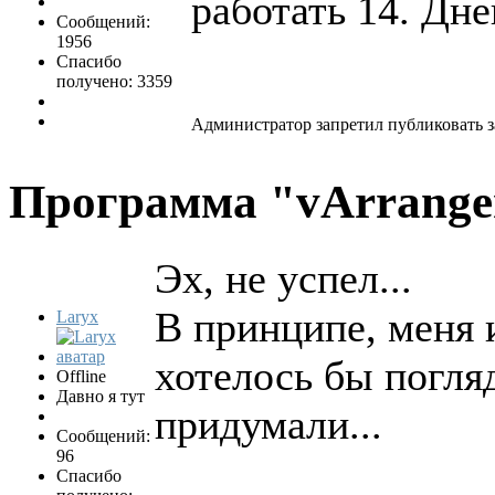
работать 14. Дне
Сообщений:
1956
Спасибо
получено: 3359
Администратор запретил публиковать з
Программа "vArrang
Эх, не успел...
В принципе, меня и
Laryx
хотелось бы погляд
Offline
Давно я тут
придумали...
Сообщений:
96
Спасибо