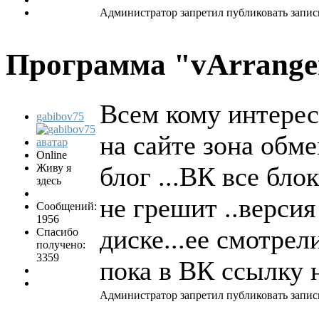
Администратор запретил публиковать запис
Программа "vArrang
Всем кому интересн
gabibov75
на сайте зона обме
Online
Живу я
блог ...ВК все бло
здесь
не грешит ..версия
Сообщений:
1956
диске...ее смотрел
Спасибо
получено:
3359
пока в ВК ссылку 
Администратор запретил публиковать запис