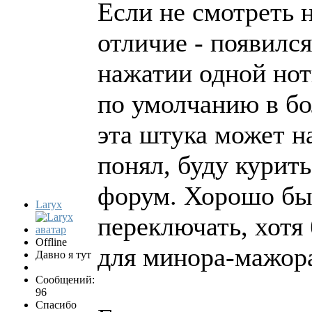
Если не смотреть н
отличие - появилс
нажатии одной нот
по умолчанию в бо
эта штука может на
понял, буду курить
форум. Хорошо бы
Laryx
переключать, хот
Offline
для минора-мажор
Давно я тут
Сообщений:
96
Спасибо