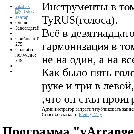
Инструменты в том
vikshax
TyRUS(голоса).
Online
Завсегдатай
Всё в девятнадцато
Сообщений:
гармонизация в то
275
Спасибо
получено:
не на один, а на в
249
Как было пять гол
руке и три в левой,
,что он стал проиг
Администратор запретил публиковать запис
Спасибо сказали:
Freddy May
Программа "vArrang