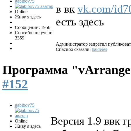
gabibov75
в вк
vk.com/id7
Online
Живу я здесь
есть здесь
Сообщений: 1956
Спасибо получено:
3359
Администратор запретил публиковать
Спасибо сказали:
balderes
Программа "vArrang
#152
gabibov75
Версия 1.9 ввк г
Online
Живу я здесь