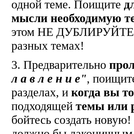
одной теме. Поищите
д
мысли необходимую т
этом НЕ ДУБЛИРУЙТЕ о
разных темах!
3. Предварительно
про
л а в л е н и е"
, поищит
разделах, и
когда вы т
подходящей
темы или 
бойтесь создать новую!
должно бы лаконичным 