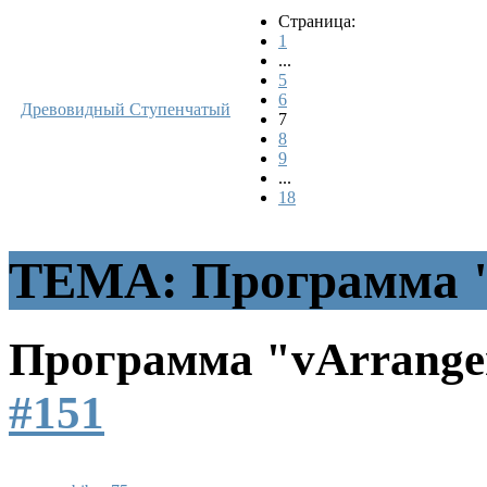
Страница:
1
...
5
6
Древовидный
Ступенчатый
7
8
9
...
18
ТЕМА: Программа "
Программа "vArrang
#151