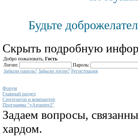
Будьте доброжелател
Скрыть подробную инфор
Добро пожаловать,
Гость
Логин:
Пароль:
Забыли пароль?
Забыли логин?
Регистрация
Форум
Главный раздел
Синтезатор и компьютер
Программа "vArranger2"
Задаем вопросы, связанн
хардом.