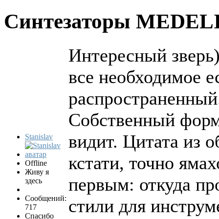
Синтезаторы MEDEL
Интересный зверь)
все необходимое ес
распространенный
Собственный форма
видит. Цитата из о
Stanislav
кстати, точно яма
Offline
Живу я
первым: откуда пр
здесь
Сообщений:
стили для инструм
717
Спасибо