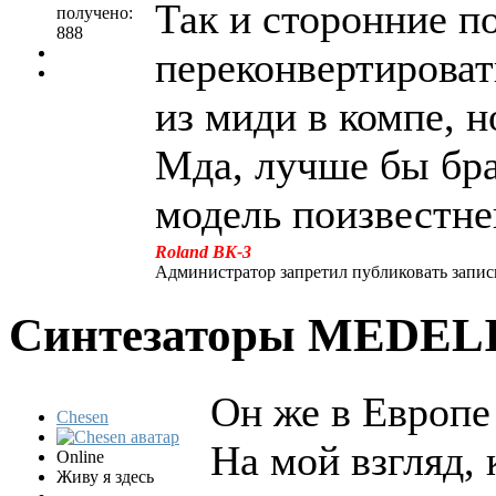
Так и сторонние п
получено:
888
переконвертироват
из миди в компе, н
Мда, лучше бы бр
модель поизвестне
Roland BK-3
Администратор запретил публиковать запис
Синтезаторы MEDEL
Он же в Европе
Chesen
На мой взгляд, 
Online
Живу я здесь