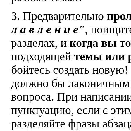
3. Предварительно
про
л а в л е н и е"
, поищит
разделах, и
когда вы т
подходящей
темы или 
бойтесь создать новую!
должно бы лаконичным 
вопроса. При написани
пунктуацию, если с эти
разделяйте фразы абзац