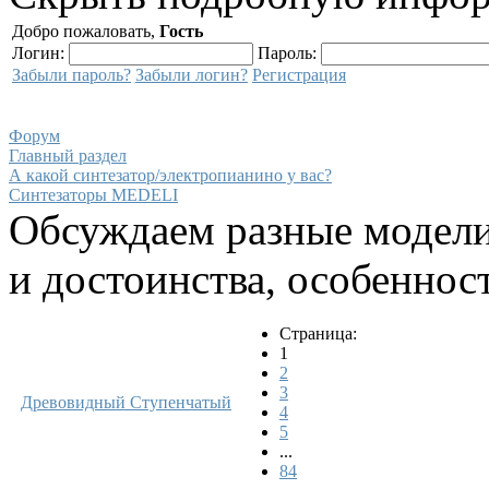
Добро пожаловать,
Гость
Логин:
Пароль:
Забыли пароль?
Забыли логин?
Регистрация
Форум
Главный раздел
А какой синтезатор/электропианино у вас?
Синтезаторы MEDELI
Обсуждаем разные модели
и достоинства, особеннос
Страница:
1
2
3
Древовидный
Ступенчатый
4
5
...
84