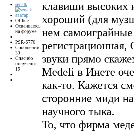
клавиши высоких и
senalk
хороший (для музш
Offline
Осваиваюсь
нем самоиграйные 
на форуме
регистрационная, 
PSR-S770
Сообщений:
39
звуки прямо скаже
Спасибо
получено:
Medeli в Инете оч
15
как-то. Кажется см
сторонние миди на
научного тыка.
То, что фирма меде