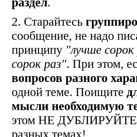
раздел
.
2. Старайтесь
группиро
сообщение, не надо пис
принципу
"лучше сорок 
сорок раз"
. При этом, е
вопросов разного хар
одной теме. Поищите
д
мысли необходимую т
этом НЕ ДУБЛИРУЙТЕ о
разных темах!