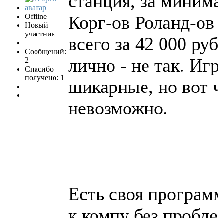
станция, за миним
Offline
Корг-ов Роланд-ов
Новый
участник
всего за 42 000 руб
Сообщений:
лично - не так. Иг
2
Спасибо
получено: 1
шикарные, но вот ч
невозможно.
Есть своя программ
к компу без пробле