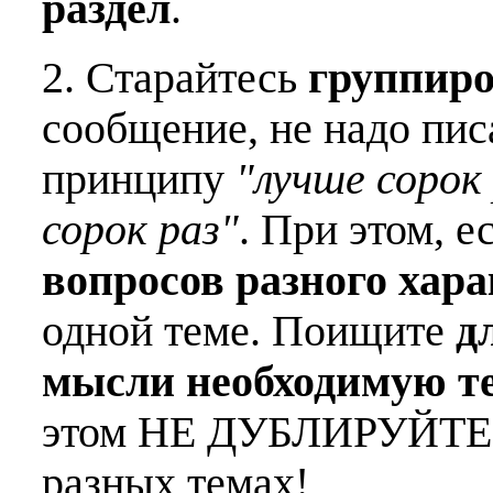
раздел
.
2. Старайтесь
группиро
сообщение, не надо пис
принципу
"лучше сорок 
сорок раз"
. При этом, е
вопросов разного хар
одной теме. Поищите
д
мысли необходимую т
этом НЕ ДУБЛИРУЙТЕ о
разных темах!