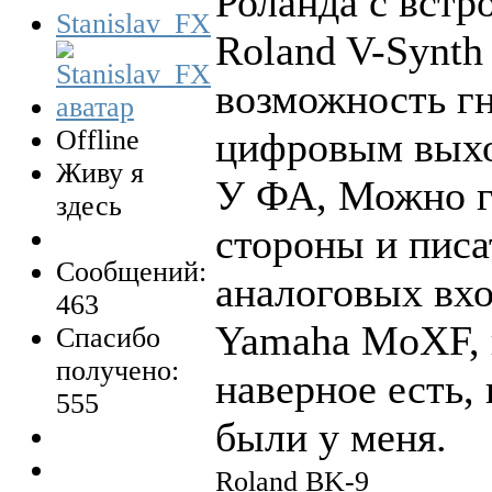
Роланда с встр
Stanislav_FX
Roland V-Synth
возможность гн
Offline
цифровым выхо
Живу я
У ФА, Можно г
здесь
стороны и писа
Сообщений:
аналоговых вхо
463
Yamaha MoXF, 
Спасибо
получено:
наверное есть,
555
были у меня.
Roland BK-9