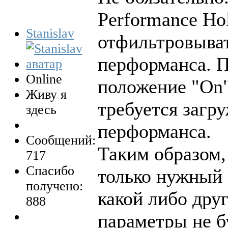
Performance Ho
Stanislav
отфильтровыват
перформанса. 
Online
положение "On"
Живу я
требуется загр
здесь
перформанса.
Сообщений:
Таким образом,
717
Спасибо
только нужный 
получено:
какой либо друг
888
параметры не б