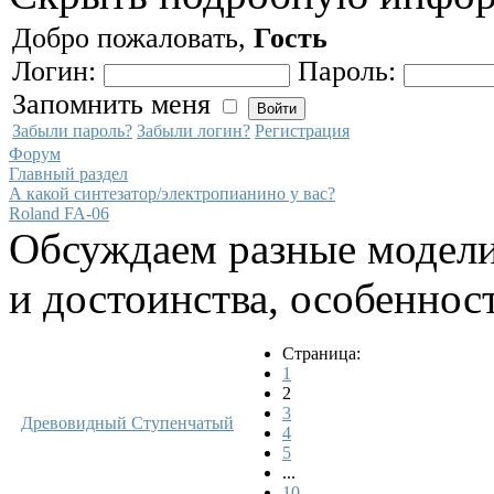
Добро пожаловать,
Гость
Логин:
Пароль:
Запомнить меня
Забыли пароль?
Забыли логин?
Регистрация
Форум
Главный раздел
А какой синтезатор/электропианино у вас?
Roland FA-06
Обсуждаем разные модели
и достоинства, особеннос
Страница:
1
2
3
Древовидный
Ступенчатый
4
5
...
10