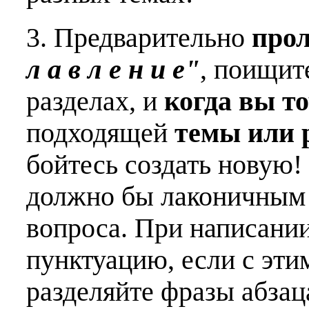
3. Предварительно
про
л а в л е н и е"
, поищит
разделах, и
когда вы т
подходящей
темы или 
бойтесь создать новую!
должно бы лаконичным 
вопроса. При написани
пунктуацию, если с эти
разделяйте фразы абзац