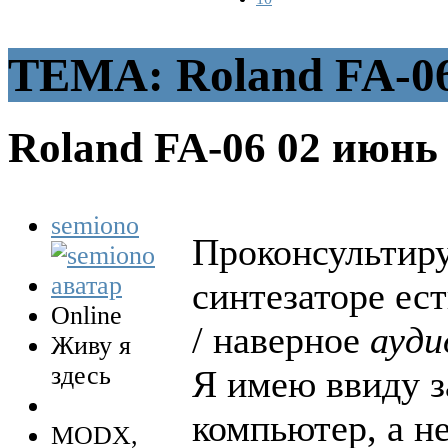
ТЕМА: Roland FA-0
Roland FA-06
02 июнь 
semiono
Проконсультиру
синтезаторе ест
Online
/ наверное
ауд
Живу я
здесь
Я имею ввиду з
компьютер, а не
MODX,