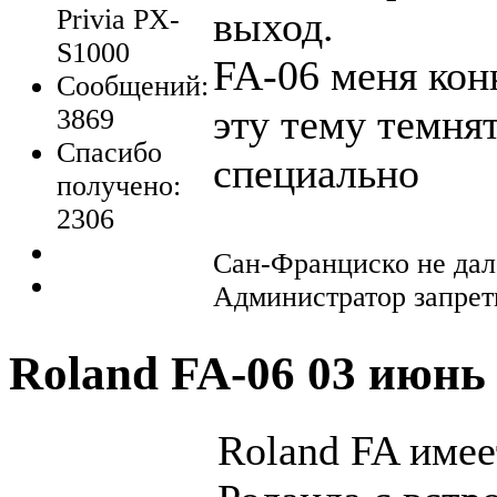
Privia PX-
выход.
S1000
FA-06 меня кон
Сообщений:
эту тему темнят
3869
Спасибо
специально
получено:
2306
Сан-Франциско не далë
Администратор запрети
Roland FA-06
03 июнь 
Roland FA имее