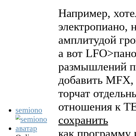
Например, хот
электропиано, 
амплитудой гро
а вот LFO>пано
размышлений по
добавить MFX, 
торчат отдельн
отношения к Т
semiono
сохранить
как программу