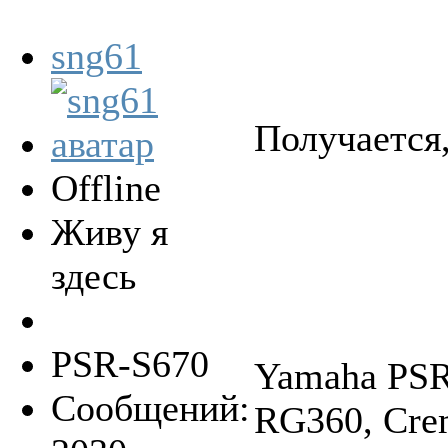
sng61
Получается,
Offline
Живу я
здесь
PSR-S670
Yamaha PSR-
Сообщений:
RG360, Crem