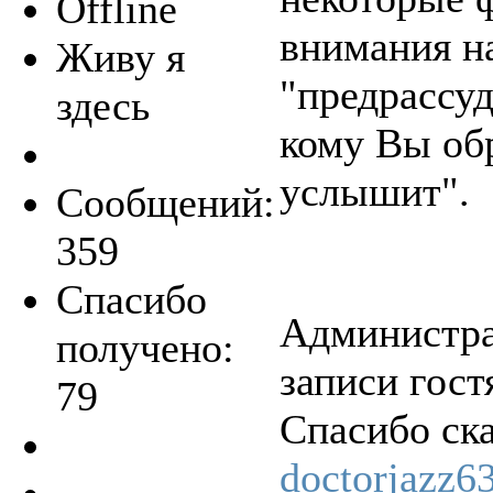
Offline
внимания н
Живу я
"предрассуд
здесь
кому Вы об
услышит".
Сообщений:
359
Спасибо
Администра
получено:
записи гост
79
Спасибо ск
doctorjazz6