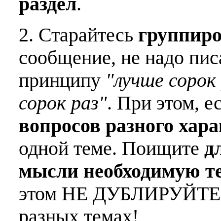
раздел
.
2. Старайтесь
группиро
сообщение, не надо пис
принципу
"лучше сорок 
сорок раз"
. При этом, е
вопросов разного хар
одной теме. Поищите
д
мысли необходимую т
этом НЕ ДУБЛИРУЙТЕ о
разных темах!