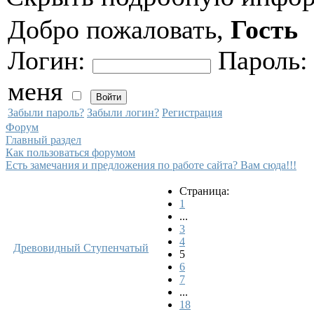
Добро пожаловать,
Гость
Логин:
Пароль
меня
Забыли пароль?
Забыли логин?
Регистрация
Форум
Главный раздел
Как пользоваться форумом
Есть замечания и предложения по работе сайта? Вам сюда!!!
Страница:
1
...
3
4
Древовидный
Ступенчатый
5
6
7
...
18