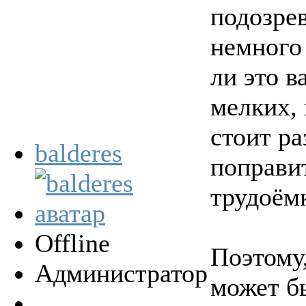
подозре
немного
ли это в
мелких, 
стоит ра
balderes
поправит
трудоёмк
Offline
Поэтому,
Администратор
может бы