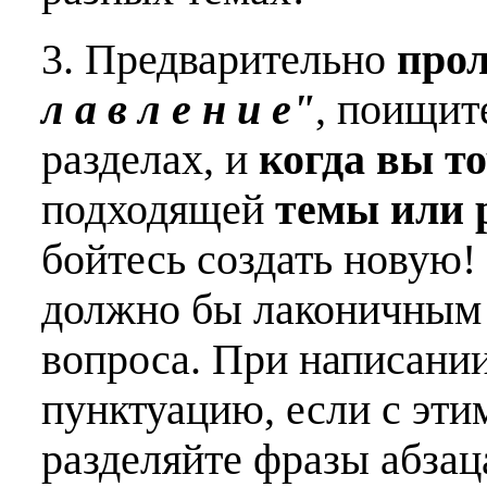
3. Предварительно
про
л а в л е н и е"
, поищит
разделах, и
когда вы т
подходящей
темы или 
бойтесь создать новую!
должно бы лаконичным 
вопроса. При написани
пунктуацию, если с эти
разделяйте фразы абзац