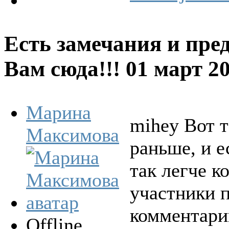
Есть замечания и пре
Вам сюда!!!
01 март 2
Марина
mihey Вот т
Максимова
раньше, и е
так легче к
участники 
комментарии
Offline