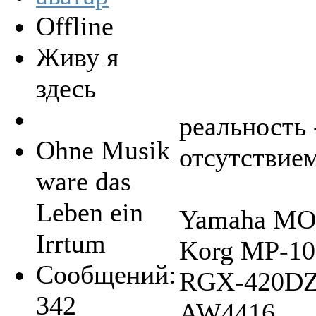
Offline
Живу я
здесь
реальность 
Ohne Musik
отсутствием
ware das
Leben ein
Yamaha MO
Irrtum
Korg MP-10 
Сообщений:
RGX-420DZ,
342
AW4416