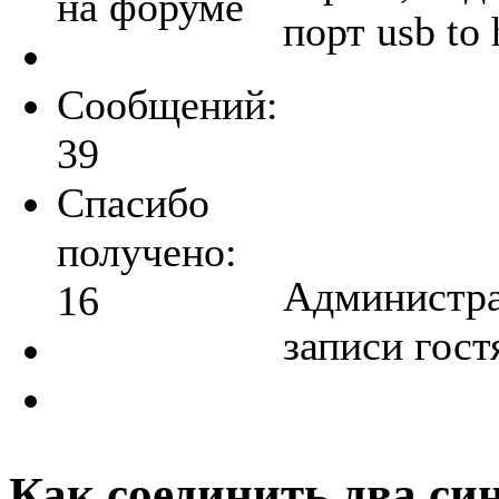
на форуме
порт usb to 
Сообщений:
39
Спасибо
получено:
Администра
16
записи гост
Как соединить два си