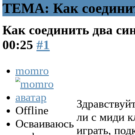
ТЕМА: Как соединит
Как соединить два си
00:25
#1
momro
Здравствуйт
Offline
ли с миди к
Осваиваюсь
играть, под