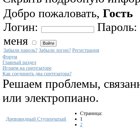
Добро пожаловать,
Гость
Логин:
Пароль
меня
Забыли пароль?
Забыли логин?
Регистрация
Форум
Главный раздел
Играем на синтезаторе
Как соединить два синтезатора?
Решаем проблемы, связанн
или электропиано.
Страница:
Древовидный
Ступенчатый
1
2