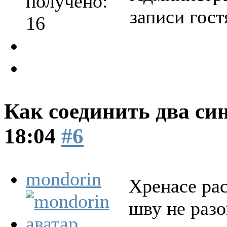
получено:
записи гост
16
Как соединить два си
18:04
#6
mondorin
Хренасе рас
шву не разо