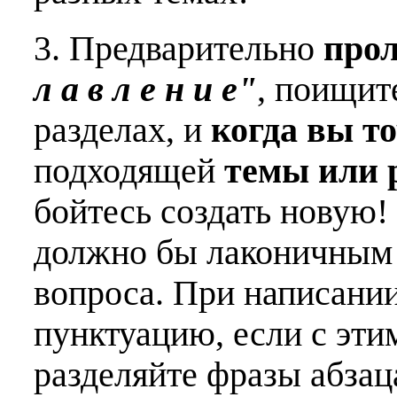
3. Предварительно
про
л а в л е н и е"
, поищит
разделах, и
когда вы т
подходящей
темы или 
бойтесь создать новую!
должно бы лаконичным 
вопроса. При написани
пунктуацию, если с эти
разделяйте фразы абзац