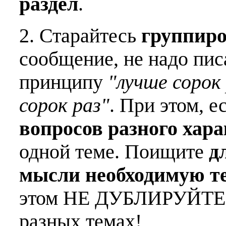
раздел
.
2. Старайтесь
группиро
сообщение, не надо пис
принципу
"лучше сорок 
сорок раз"
. При этом, е
вопросов разного хар
одной теме. Поищите
д
мысли необходимую т
этом НЕ ДУБЛИРУЙТЕ о
разных темах!