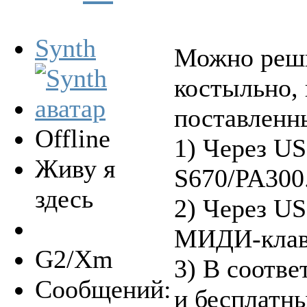
Synth
Можно реши
костыльно, 
поставленн
Offline
1) Через U
Живу я
S670/PA300
здесь
2) Через U
МИДИ-клав
G2/Xm
3) В соотве
Сообщений:
и бесплатн