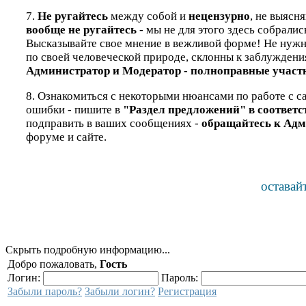
7.
Не ругайтесь
между собой и
нецензурно
, не выясн
вообще не ругайтесь
- мы не для этого здесь собралис
Высказывайте свое мнение в вежливой форме! Не нужно 
по своей человеческой природе, склонны к заблуждени
Администратор и Модератор - полноправные участн
8. Ознакомиться с некоторыми нюансами по работе с са
ошибки - пишите в
"Раздел предложений" в соответ
подправить в ваших сообщениях -
обращайтесь к Адм
форуме и сайте.
оставай
Скрыть подробную информацию...
Добро пожаловать,
Гость
Логин:
Пароль:
Забыли пароль?
Забыли логин?
Регистрация