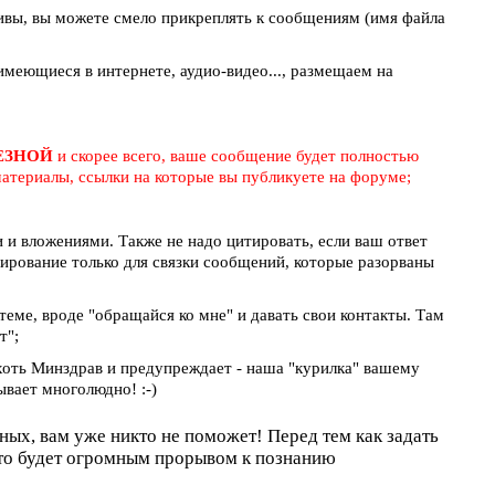
ивы, вы можете смело прикреплять к сообщениям (имя файла
меющиеся в интернете, аудио-видео..., размещаем на
ЛЕЗНОЙ
и скорее всего, ваше сообщение будет полностью
атериалы, ссылки на которые вы публикуете на форуме;
и вложениями. Также не надо цитировать, если ваш ответ
тирование только для связки сообщений, которые разорваны
 теме, вроде "обращайся ко мне" и давать свои контакты. Там
т";
 хоть Минздрав и предупреждает - наша "курилка" вашему
ывает многолюдно! :-)
оных, вам уже никто не поможет! Перед тем как задать
это будет огромным прорывом к познанию