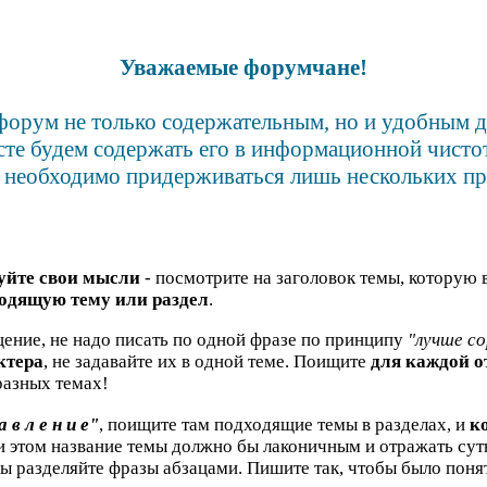
Уважаемые форумчане!
форум не только содержательным, но и удобным 
сте будем содержать его в информационной чистот
 необходимо придерживаться лишь нескольких пр
уйте свои мысли
- посмотрите на заголовок темы, которую 
одящую тему или раздел
.
ение, не надо писать по одной фразе по принципу
"лучше со
ктера
, не задавайте их в одной теме. Поищите
для каждой 
азных темах!
а в л е н и е"
, поищите там подходящие темы в разделах, и
к
ри этом название темы должно бы лаконичным и отражать су
бы разделяйте фразы абзацами. Пишите так, чтобы было понят