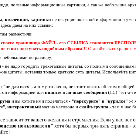
миди, полезные информационные картинки, а так же небольшие арх
вы, коллекции, картинки
не несущие полезной информации и уже и
 здесь даем на них ссылки;
 там разместили;
 своего хранилища ФАЙЛ - его ССЫЛКА становится БЕСПО
е
не стоит поступать подобным образом!!!
Старайтесь сохранять м
е небольшими по размеру;
 - не надо городить трехэтажные цитаты, со полными сообщениями 
жие цитаты, оставляя только краткую суть цитаты. Используйте ци
бо
"не для всех"
, а кому-то лично, не стоит писать об этом в общей
и этой информацией или
пишите в личные сообщения
(ЛС) "тет-а-те
орума
и вы хотите ими поделиться -
"перекурите" в "курилке"
:-)
те",
интерактивный чат
на чатоводе и
скайп-группа
- там у нас б
Все зависит от вашего желания и стремления. Если у вас нет 
водство пользователя"
хотя бы первых три-пять страниц - 
айте!