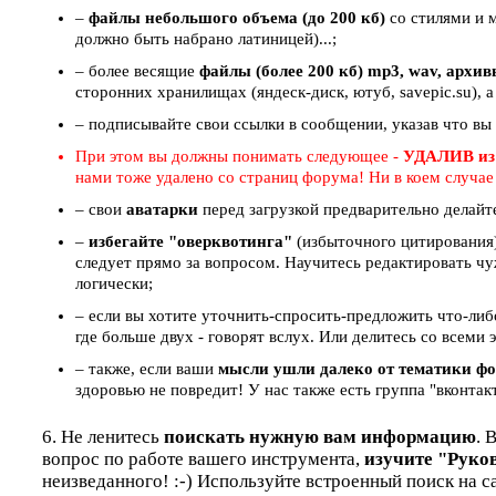
–
файлы небольшого объема (до 200 кб)
со стилями и 
должно быть набрано латиницей)...;
– более весящие
файлы (более 200 кб) mp3, wav, архи
сторонних хранилищах (яндеск-диск, ютуб, savepic.su), а
– подписывайте свои ссылки в сообщении, указав что вы
При этом вы должны понимать следующее -
УДАЛИВ из
нами тоже удалено со страниц форума! Ни в коем случа
– свои
аватарки
перед загрузкой предварительно делайт
–
избегайте "оверквотинга"
(избыточного цитирования)
следует прямо за вопросом. Научитесь редактировать чу
логически;
– если вы хотите уточнить-спросить-предложить что-ли
где больше двух - говорят вслух. Или делитесь со всем
– также, если ваши
мысли ушли далеко от тематики ф
здоровью не повредит! У нас также есть группа "вконтак
6. Не ленитесь
поискать нужную вам информацию
. 
вопрос по работе вашего инструмента,
изучите "Руко
неизведанного! :-) Используйте встроенный поиск на с