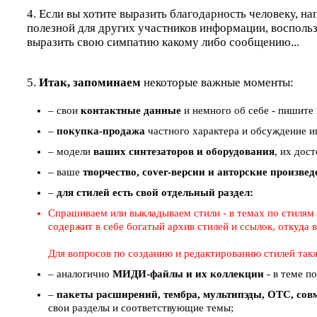
4. Если вы хотите выразить благодарность человеку, на
полезной для других участников информации, восполь
выразить свою симпатию какому либо сообщению...
5.
Итак, запоминаем
некоторые важные моменты:
– свои
контактные данные
и немного об себе - пишите 
–
покупка-продажа
частного характера и обсуждение ин
– модели
ваших синтезаторов и оборудования
, их дос
– ваше
творчество, cover-версии и авторские произве
–
для стилей есть свой отдельный раздел:
Спрашиваем или выкладываем стили - в темах по стилям (
содержит в себе богатый архив стилей и ссылок, откуда
Для вопросов по созданию и редактированию стилей так
– аналогично
МИДИ-файлы и их коллекции
- в теме п
–
пакеты расширений, тембра, мультипэды, ОТС, совм
свои разделы и соответствующие темы;