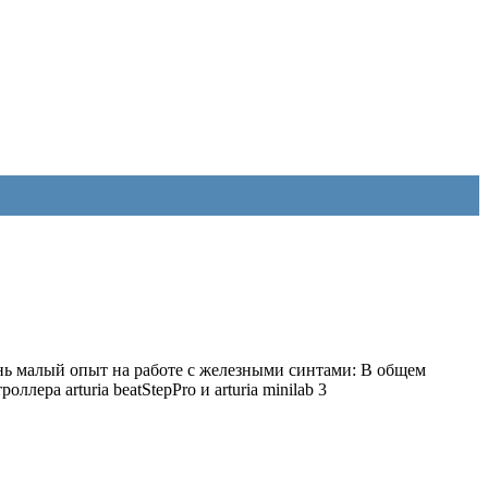
чень малый опыт на работе с железными синтами: В общем
ера arturia beatStepPro и arturia minilab 3