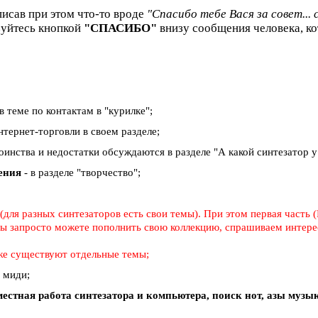
писав при этом что-то вроде
"Спасибо тебе Вася за совет... 
зуйтесь кнопкой
"СПАСИБО"
внизу сообщения человека, ко
в теме по контактам в "курилке";
тернет-торговли в своем разделе;
тоинства и недостатки обсуждаются в разделе "А какой синтезатор у в
дения
- в разделе "творчество";
для разных синтезаторов есть свои темы). При этом первая часть (
 вы запросто можете пополнить свою коллекцию, спрашиваем интерес
же существуют отдельные темы;
о миди;
естная работа синтезатора и компьютера, поиск нот, азы муз