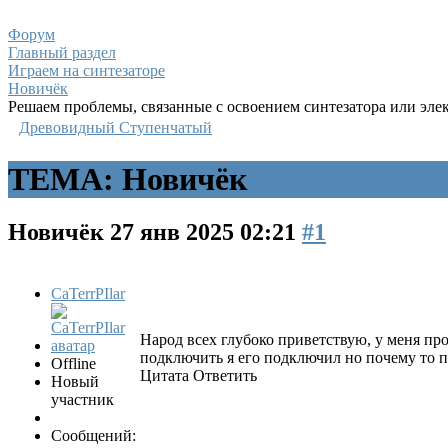
Форум
Главный раздел
Играем на синтезаторе
Новичёк
Решаем проблемы, связанные с освоением синтезатора или эле
Древовидный
Ступенчатый
ТЕМА: Новичёк
Новичёк
27 янв 2025 02:21
#1
CaTerrPIlar
Народ всех глубоко приветствую, у меня про
подключить я его подключил но почему то по м
Offline
Цитата Ответить
Новый
участник
Сообщений: