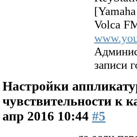
[Yamaha
Volca FM
www.you
Админис
записи г
Настройки аппликатур
чувствительности к к
апр 2016 10:44
#5