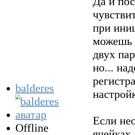
Да и по
чувстви
при ини
можешь 
двух пар
но... на
регистр
balderes
настрой
Если не
Offline
ячейках,