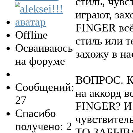
стиль, чувс
играют, за
FINGER всё
Offline
стиль или т
Осваиваюсь
захожу в н
на форуме
ВОПРОС. К
Сообщений:
на аккорд в
27
FINGER? И 
Спасибо
чувствител
получено: 2
ТО ЗАБЫВ