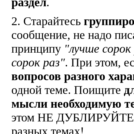
раздел
.
2. Старайтесь
группиро
сообщение, не надо пис
принципу
"лучше сорок 
сорок раз"
. При этом, е
вопросов разного хар
одной теме. Поищите
д
мысли необходимую т
этом НЕ ДУБЛИРУЙТЕ о
разных темах!