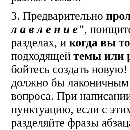
3. Предварительно
про
л а в л е н и е"
, поищит
разделах, и
когда вы т
подходящей
темы или 
бойтесь создать новую!
должно бы лаконичным 
вопроса. При написани
пунктуацию, если с эти
разделяйте фразы абзац