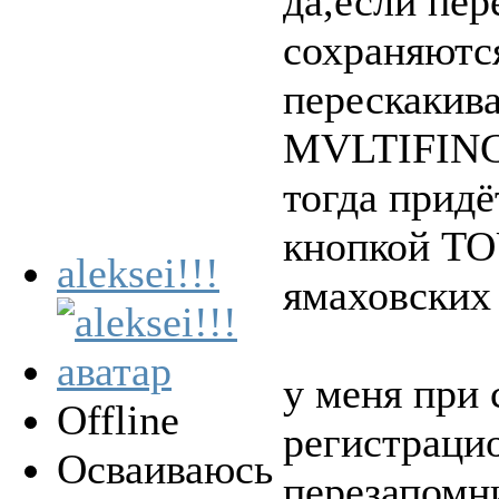
да,если пер
сохраняются
перескакив
MVLTIFINGE
тогда придё
кнопкой TO
aleksei!!!
ямаховских
у меня при 
Offline
регистраци
Осваиваюсь
перезапомн