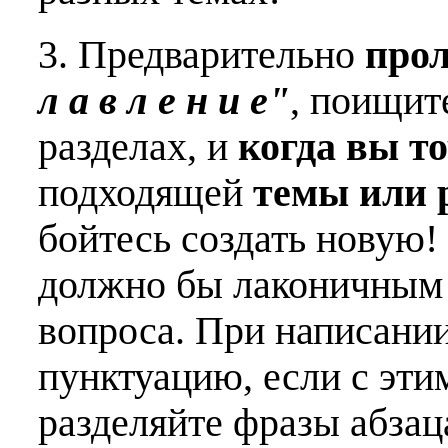
3. Предварительно
про
л а в л е н и е"
, поищит
разделах, и
когда вы т
подходящей
темы или 
бойтесь создать новую!
должно бы лаконичным 
вопроса. При написани
пунктуацию, если с эти
разделяйте фразы абзац