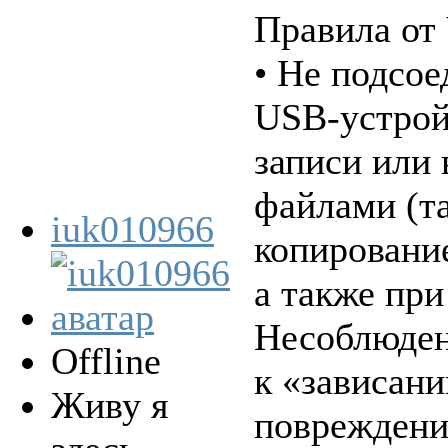
Правила от
• Не подсое
USB-устрой
записи или
файлами (та
iuk010966
копирование
а также при
Несоблюден
Offline
к «зависан
Живу я
повреждени