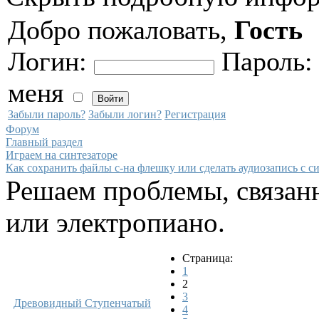
Добро пожаловать,
Гость
Логин:
Пароль
меня
Забыли пароль?
Забыли логин?
Регистрация
Форум
Главный раздел
Играем на синтезаторе
Как сохранить файлы с-на флешку или сделать аудиозапись с си
Решаем проблемы, связанн
или электропиано.
Страница:
1
2
3
Древовидный
Ступенчатый
4