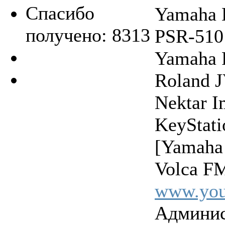
Спасибо
Yamaha 
получено: 8313
PSR-510
Yamaha 
Roland 
Nektar 
KeyStat
[Yamaha
Volca FM
www.you
Админис