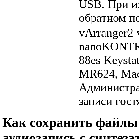
USB. При из
обратном п
vArranger2 
nanoKONTR
88es Keysta
MR624, Mac
Администра
записи гост
Как сохранить файлы 
аудиозапись с синтеза