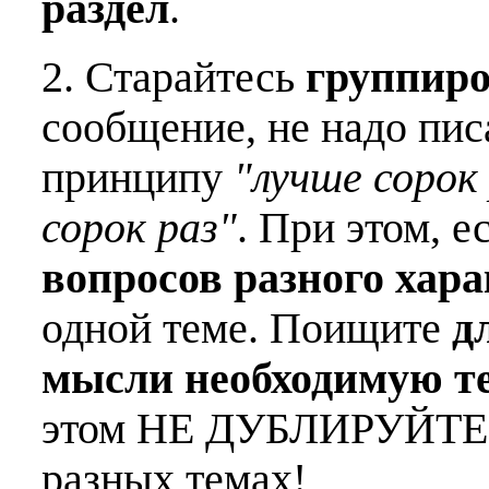
раздел
.
2. Старайтесь
группиро
сообщение, не надо пис
принципу
"лучше сорок 
сорок раз"
. При этом, е
вопросов разного хар
одной теме. Поищите
д
мысли необходимую т
этом НЕ ДУБЛИРУЙТЕ о
разных темах!