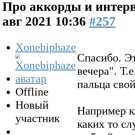
Про аккорды и интер
авг 2021 10:36
#257
Xonebiphaze
Спасибо. Э
вечера". Т.е
пальца сво
Offline
Новый
Например к
участник
каких то сл