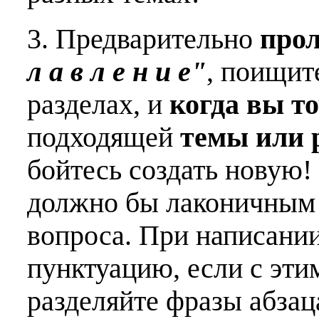
3. Предварительно
про
л а в л е н и е"
, поищит
разделах, и
когда вы т
подходящей
темы или 
бойтесь создать новую!
должно бы лаконичным 
вопроса. При написани
пунктуацию, если с эти
разделяйте фразы абзац