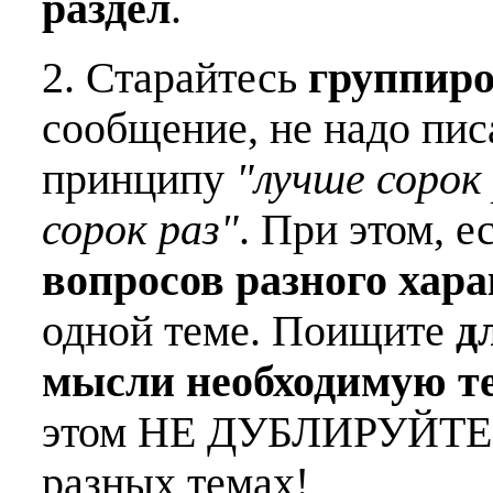
раздел
.
2. Старайтесь
группиро
сообщение, не надо пис
принципу
"лучше сорок 
сорок раз"
. При этом, е
вопросов разного хар
одной теме. Поищите
д
мысли необходимую т
этом НЕ ДУБЛИРУЙТЕ о
разных темах!