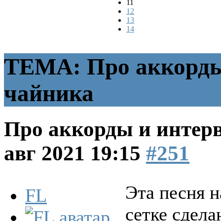
11
12
13
14
ТЕМА: Про аккорды
чайника
Про аккорды и интер
авг 2021 19:15
#251
Эта песня н
FL
сетке сдела