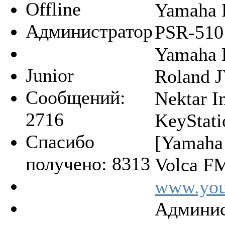
Offline
Yamaha 
Администратор
PSR-510
Yamaha 
Junior
Roland 
Сообщений:
Nektar 
2716
KeyStat
Спасибо
[Yamaha
получено: 8313
Volca FM
www.you
Админис