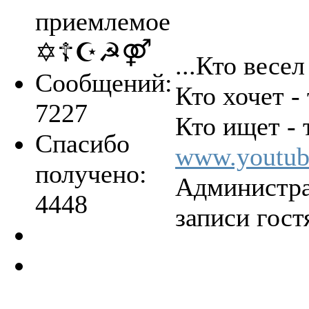
приемлемое
✡☦☪☭⚤
...Кто весел
Сообщений:
Кто хочет - 
7227
Кто ищет - т
Спасибо
www.youtub
получено:
Администра
4448
записи гост