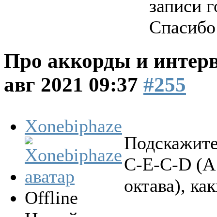
записи г
Спасибо
Про аккорды и интер
авг 2021 09:37
#255
Xonebiphaze
Подскажите
C-E-C-D (A 
октава), ка
Offline