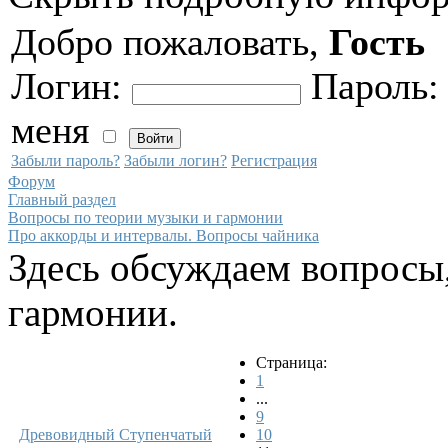
Добро пожаловать,
Гость
Логин:
Пароль
меня
Забыли пароль?
Забыли логин?
Регистрация
Форум
Главный раздел
Вопросы по теории музыки и гармонии
Про аккорды и интервалы. Вопросы чайника
Здесь обсуждаем вопросы,
гармонии.
Страница:
1
...
9
Древовидный
Ступенчатый
10