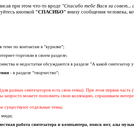
писав при этом что-то вроде
"Спасибо тебе Вася за совет... 
зуйтесь кнопкой
"СПАСИБО"
внизу сообщения человека, ко
в теме по контактам в "курилке";
тернет-торговли в своем разделе;
тоинства и недостатки обсуждаются в разделе "А какой синтезатор у в
дения
- в разделе "творчество";
для разных синтезаторов есть свои темы). При этом первая часть (
 вы запросто можете пополнить свою коллекцию, спрашиваем интерес
же существуют отдельные темы;
о миди;
естная работа синтезатора и компьютера, поиск нот, азы муз