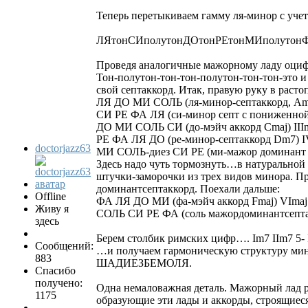
Теперь перетыкиваем гамму ля-минор с уч
ЛЯтонСИполутонДОтонРЕтонМИполутон
Проведя аналогичные мажорному ладу оци
Тон-полутон-тон-тон-полутон-тон-тон-это и
свой септаккорд. Итак, правую руку в расто
ЛЯ ДО МИ СОЛЬ (ля-минор-септаккорд, Am
СИ РЕ ФА ЛЯ (си-минор септ с пониженной 
ДО МИ СОЛЬ СИ (до-мэйч аккорд Cmaj) III
РЕ ФА ЛЯ ДО (ре-минор-септаккорд Dm7) 
doctorjazz63
МИ СОЛЬ-диез СИ РЕ (ми-мажор доминант 
Здесь надо чуть тормознуть…в натуральной
штучки-заморочки из трех видов минора. Про
доминантсептаккорд. Поехали дальше:
Offline
ФА ЛЯ ДО МИ (фа-мэйч аккорд Fmaj) VImaj
Живу я
СОЛЬ СИ РЕ ФА (соль мажордоминантсепта
здесь
Берем столбик римских цифр…. Im7 IIm7 5- 
Сообщений:
…и получаем гармоническую структуру ми
883
ШАДИЕЗБЕМОЛЯ.
Спасибо
получено:
Одна немаловажная деталь. Мажорный лад р
1175
образующие эти лады и аккорды, строящиеся