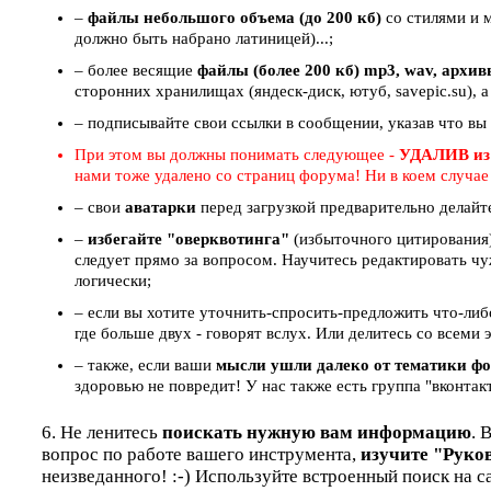
–
файлы небольшого объема (до 200 кб)
со стилями и 
должно быть набрано латиницей)...;
– более весящие
файлы (более 200 кб) mp3, wav, архи
сторонних хранилищах (яндеск-диск, ютуб, savepic.su), а
– подписывайте свои ссылки в сообщении, указав что вы
При этом вы должны понимать следующее -
УДАЛИВ из
нами тоже удалено со страниц форума! Ни в коем случа
– свои
аватарки
перед загрузкой предварительно делайт
–
избегайте "оверквотинга"
(избыточного цитирования)
следует прямо за вопросом. Научитесь редактировать чу
логически;
– если вы хотите уточнить-спросить-предложить что-ли
где больше двух - говорят вслух. Или делитесь со всем
– также, если ваши
мысли ушли далеко от тематики ф
здоровью не повредит! У нас также есть группа "вконтак
6. Не ленитесь
поискать нужную вам информацию
. 
вопрос по работе вашего инструмента,
изучите "Руко
неизведанного! :-) Используйте встроенный поиск на с