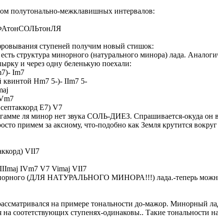
етом полутонально-межклавишных интервалов:
ФАтонСОЛЬтонЛЯ
фровывания ступеней получим новый стишок:
 есть структура минорного (натурального минора) лада. Аналог
пырку и через одну беленькую поехали:
7)- Im7
квинтой Hm7 5-)- IIm7 5-
maj
IVm7
септаккорд E7) V7
 гамме ля минор нет звука СОЛЬ-ДИЕЗ. Спрашивается-окуда он 
сто примем за аксиому, что-подобно как Земля крутится вокруг 
ккорд) VII7
IIImaj IVm7 V7 Vimaj VII7
норного (ДЛЯ НАТУРАЛЬНОГО МИНОРА!!!) лада.-теперь можно 
ассматривался на примере тональности до-мажор. Минорный лад-
 на соотетствующих ступенях-одинаковы.. Такие тональности н