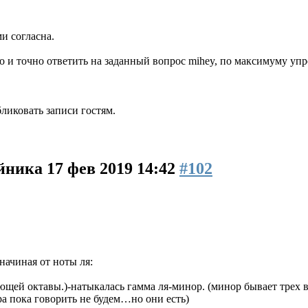
ми согласна.
о и точно ответить на заданный вопрос mihey, по максимуму упр
ликовать записи гостям.
айника
17 фев 2019 14:42
#102
начиная от ноты ля:
ктавы.)-натыкалась гамма ля-минор. (минор бывает трех ви
а пока говорить не будем…но они есть)