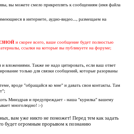
ивы, вы можете смело прикреплять к сообщениям (имя файла
меющиеся в интернете, аудио-видео..., размещаем на
ЛЕЗНОЙ
и скорее всего, ваше сообщение будет полностью
атериалы, ссылки на которые вы публикуете на форуме;
и вложениями. Также не надо цитировать, если ваш ответ
тирование только для связки сообщений, которые разорваны
 теме, вроде "обращайся ко мне" и давать свои контакты. Там
т";
 хоть Минздрав и предупреждает - наша "курилка" вашему
ывает многолюдно! :-)
оных, вам уже никто не поможет! Перед тем как задать
это будет огромным прорывом к познанию