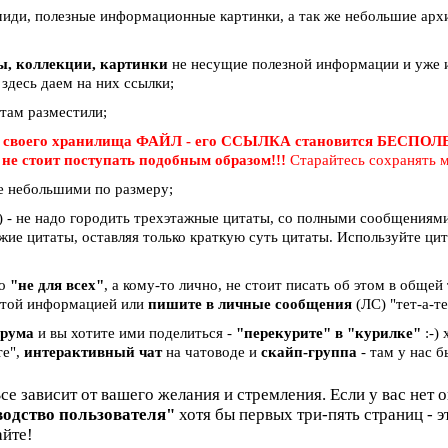
миди, полезные информационные картинки, а так же небольшие арх
вы, коллекции, картинки
не несущие полезной информации и уже и
 здесь даем на них ссылки;
 там разместили;
 своего хранилища ФАЙЛ - его ССЫЛКА становится БЕСПО
е
не стоит поступать подобным образом!!!
Старайтесь сохранять м
е небольшими по размеру;
 - не надо городить трехэтажные цитаты, со полными сообщениями 
жие цитаты, оставляя только краткую суть цитаты. Используйте ци
бо
"не для всех"
, а кому-то лично, не стоит писать об этом в общей
и этой информацией или
пишите в личные сообщения
(ЛС) "тет-а-те
орума
и вы хотите ими поделиться -
"перекурите" в "курилке"
:-)
те",
интерактивный чат
на чатоводе и
скайп-группа
- там у нас б
Все зависит от вашего желания и стремления. Если у вас нет 
водство пользователя"
хотя бы первых три-пять страниц - 
айте!