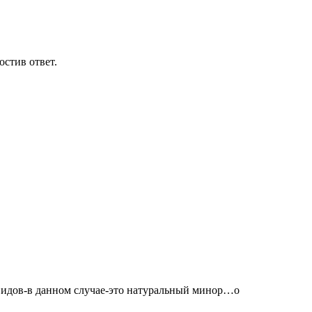
остив ответ.
дов-в данном случае-это натуральный минор…о