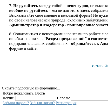
7.
Не ругайтесь
между собой и
нецензурно
, не выясн
вообще не ругайтесь
- мы не для этого здесь собралис
Высказывайте свое мнение в вежливой форме! Не нужно 
по своей человеческой природе, склонны к заблуждени
Администратор и Модератор - полноправные участн
8. Ознакомиться с некоторыми нюансами по работе с са
ошибки - пишите в
"Раздел предложений" в соответ
подправить в ваших сообщениях -
обращайтесь к Адм
форуме и сайте.
оставай
Скрыть подробную информацию...
Добро пожаловать,
Гость
Логин:
Пароль:
Забыли пароль?
Забыли логин?
Регистрация