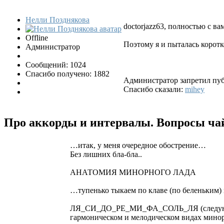
Нелли Позднякова
doctorjazz63, полностью с ва
Offline
Поэтому я и пыталась коротк
Администратор
Сообщений: 1024
Спасибо получено: 1882
Администратор запретил пуб
Спасибо сказали:
mihey
Про аккорды и интервалы. Вопросы ч
…итак, у меня очередное обострение…
Без лишних бла-бла..
АНАТОМИЯ МИНОРНОГО ЛАДА
…тупенько тыкаем по клаве (по беленьким) 
ЛЯ_СИ_ДО_РЕ_МИ_ФА_СОЛЬ_ЛЯ (следующей о
гармоническом и мелодическом видах минор