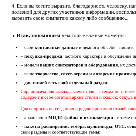
4. Если вы хотите выразить благодарность человеку, на
полезной для других участников информации, восполь
выразить свою симпатию какому либо сообщению...
5.
Итак, запоминаем
некоторые важные моменты:
– свои
контактные данные
и немного об себе - пишите 
–
покупка-продажа
частного характера и обсуждение ин
– модели
ваших синтезаторов и оборудования
, их дос
– ваше
творчество, cover-версии и авторские произве
–
для стилей есть свой отдельный раздел:
Спрашиваем или выкладываем стили - в темах по стилям (
содержит в себе богатый архив стилей и ссылок, откуда
Для вопросов по созданию и редактированию стилей так
– аналогично
МИДИ-файлы и их коллекции
- в теме п
–
пакеты расширений, тембра, мультипэды, ОТС, совм
свои разделы и соответствующие темы;