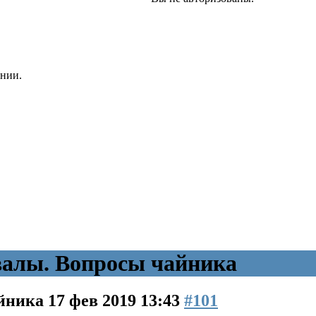
онии.
алы. Вопросы чайника
айника
17 фев 2019 13:43
#101