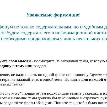
Уважаемые форумчане!
форум не только содержательным, но и удобным 
сте будем содержать его в информационной чистот
 необходимо придерживаться лишь нескольких пр
уйте свои мысли
- посмотрите на заголовок темы, которую 
одящую тему или раздел
.
ение, не надо писать по одной фразе по принципу
"лучше со
ктера
, не задавайте их в одной теме. Поищите
для каждой 
азных темах!
а в л е н и е"
, поищите там подходящие темы в разделах, и
к
ри этом название темы должно бы лаконичным и отражать су
бы разделяйте фразы абзацами. Пишите так, чтобы было понят