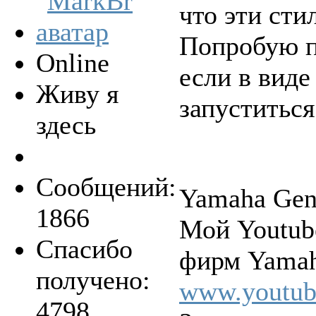
что эти сти
Попробую по
Online
если в виде
Живу я
запуститься
здесь
Сообщений:
Yamaha Gen
1866
Мой Youtub
Спасибо
фирм Yamah
получено:
www.youtu
4798