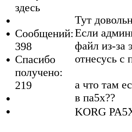
здесь
Тут доволь
Если админ
Сообщений:
файл из-за 
398
отнесусь с
Спасибо
получено:
а что там е
219
в па5х??
KORG PA5