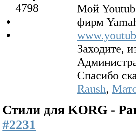
4798
Мой Youtub
фирм Yamah
www.youtu
Заходите, и
Администрат
Спасибо ск
Raush
,
Мат
Стили для KORG - Pa
#2231