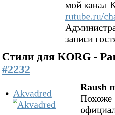
мой канал
rutube.ru/c
Администра
записи гост
Стили для KORG - Pa
#2232
Raush 
Akvadred
Похоже 
официал