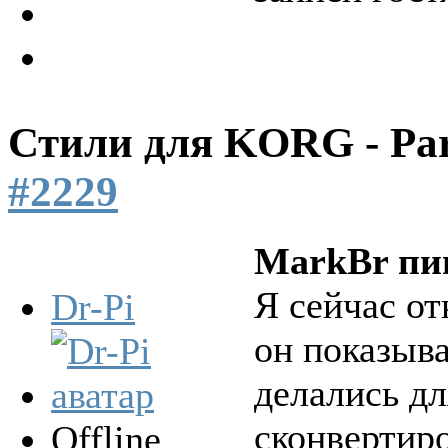
Стили для KORG - Pa
#2229
MarkBr пи
Я сейчас от
Dr-Pi
он показыва
делались дл
сконвертиро
Offline