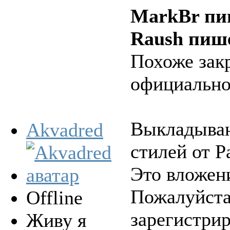
MarkBr пи
Raush пиш
Похоже зак
официально
Выкладываю
Akvadred
стилей от P
Это вложени
Пожалуйста
Offline
зарегистрир
Живу я