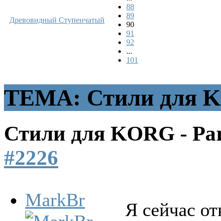
88
89
Древовидный
Ступенчатый
90
91
92
...
101
ТЕМА: Стили для K
Стили для KORG - Pa
#2226
MarkBr
Я сейчас от