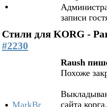
Администра
записи гост
Стили для KORG - Pa
#2230
Raush пиш
Похоже зак
Выкладываю
сайта корга
MarkBr