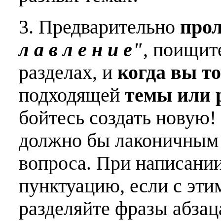
3. Предварительно
про
л а в л е н и е"
, поищит
разделах, и
когда вы т
подходящей
темы или 
бойтесь создать новую!
должно бы лаконичным 
вопроса. При написани
пунктуацию, если с эти
разделяйте фразы абзац