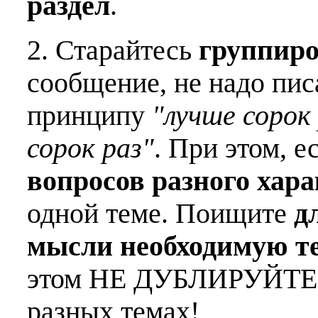
раздел
.
2. Старайтесь
группиро
сообщение, не надо пис
принципу
"лучше сорок 
сорок раз"
. При этом, е
вопросов разного хар
одной теме. Поищите
д
мысли необходимую т
этом НЕ ДУБЛИРУЙТЕ о
разных темах!