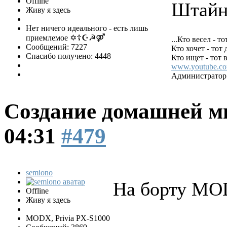
Offline
Штайнб
Живу я здесь
Нет ничего идеального - есть лишь
приемлемое ✡☦☪☭⚤
...Кто весел - то
Сообщений: 7227
Кто хочет - тот 
Спасибо получено: 4448
Кто ищет - тот в
www.youtube.c
Администратор 
Создание домашней м
04:31
#479
semiono
На борту M
Offline
Живу я здесь
MODX, Privia PX-S1000