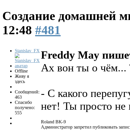
Создание домашней м
12:48
#481
Stanislav_FX
Freddy May пише
Ах вон ты о чём...
Offline
Живу я
здесь
- С какого перепуг
Сообщений:
463
Спасибо
нет! Ты просто не 
получено:
555
Roland BK-9
Администратор запретил публиковать запис