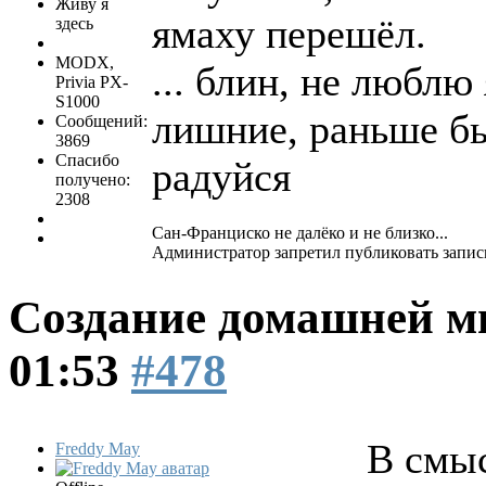
Живу я
ямаху перешёл.
здесь
MODX,
... блин, не люблю
Privia PX-
S1000
лишние, раньше б
Сообщений:
3869
Спасибо
радуйся
получено:
2308
Сан-Франциско не далëко и не близко...
Администратор запретил публиковать запис
Создание домашней м
01:53
#478
В смыс
Freddy May