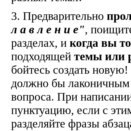
3. Предварительно
про
л а в л е н и е"
, поищит
разделах, и
когда вы т
подходящей
темы или 
бойтесь создать новую!
должно бы лаконичным 
вопроса. При написани
пунктуацию, если с эти
разделяйте фразы абзац