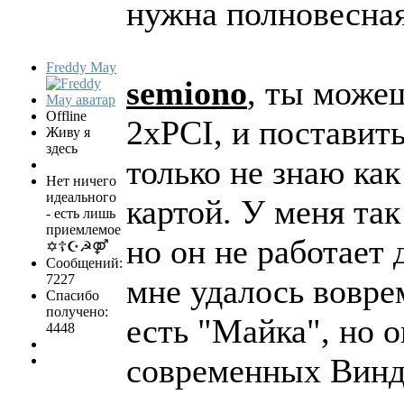
нужна полновесна
Freddy May
semiono
, ты можеш
Offline
2хPCI, и поставить
Живу я
здесь
только не знаю как
Нет ничего
идеального
картой. У меня та
- есть лишь
приемлемое
но он не работает
✡☦☪☭⚤
Сообщений:
7227
мне удалось вовре
Спасибо
получено:
есть "Майка", но о
4448
современных Винда