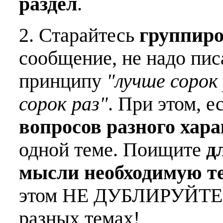
раздел
.
2. Старайтесь
группиро
сообщение, не надо пис
принципу
"лучше сорок 
сорок раз"
. При этом, е
вопросов разного хар
одной теме. Поищите
д
мысли необходимую т
этом НЕ ДУБЛИРУЙТЕ о
разных темах!