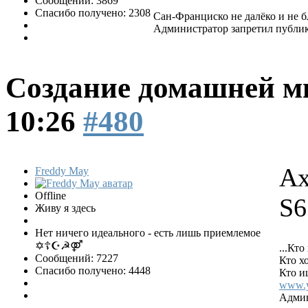
Сообщений: 3869
Спасибо получено: 2308
Сан-Франциско не далëко и не бл
Администратор запретил публик
Создание домашней м
10:26
#480
Ах
Freddy May
Offline
S6
Живу я здесь
Нет ничего идеального - есть лишь приемлемое
✡☦☪☭⚤
...Кто
Сообщений: 7227
Кто хо
Спасибо получено: 4448
Кто ищ
www.y
Админ