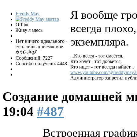
Я вообще гр
Freddy May
всегда плохо
Offline
Живу я здесь
экземпляра.
Нет ничего идеального -
есть лишь приемлемое
✡☦☪☭⚤
...Кто весел - тот смеётся,
Сообщений: 7227
Кто хочет - тот добьётся,
Спасибо получено: 4448
Кто ищет - тот всегда найдёт...
www.youtube.com/@freddymay2
Администратор запретил публи
Создание домашней м
19:04
#487
Встроенная графи