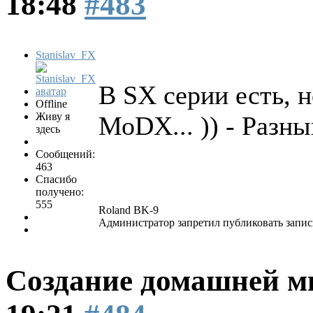
18:48
#483
Stanislav_FX
В SX серии есть, н
Offline
Живу я
МоDX... )) - Разн
здесь
Сообщений:
463
Спасибо
получено:
555
Roland BK-9
Администратор запретил публиковать запис
Создание домашней м