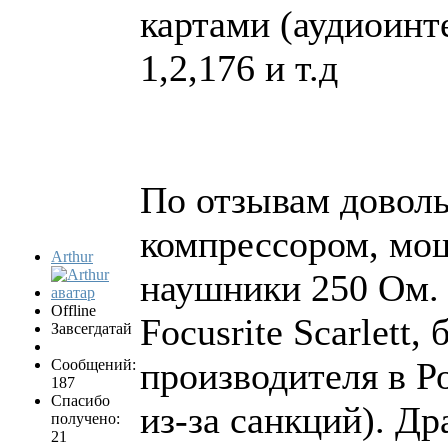
картами (аудиоинт
1,2,176 и т.д
По отзывам довол
компрессором, мощ
Arthur
наушники 250 Ом.
Offline
Focusrite Scarlett,
Завсегдатай
производителя в Р
Сообщений:
187
Спасибо
из-за санкций). Др
получено:
21