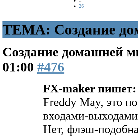
...
26
ТЕМА: Создание до
Создание домашней м
01:00
#476
FX-maker пишет:
Freddy May, это п
входами-выходами
Нет, флэш-подобна