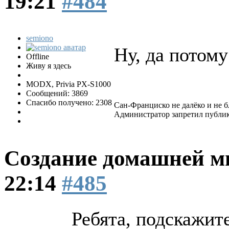
19:21
#484
semiono
Ну, да потому
Offline
Живу я здесь
MODX, Privia PX-S1000
Сообщений: 3869
Спасибо получено: 2308
Сан-Франциско не далëко и не бл
Администратор запретил публик
Создание домашней м
22:14
#485
Ребята, подскажите