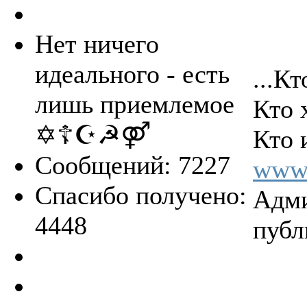
Нет ничего
идеального - есть
...Кт
лишь приемлемое
Кто 
✡☦☪☭⚤
Кто 
Сообщений: 7227
www.
Спасибо получено:
Адми
4448
публ