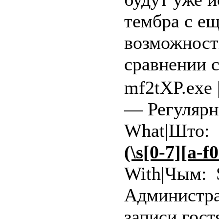
тембра с е
возможност
сравнении 
mf2tXP.exe 
— Регулярн
What|Што: S
(\s[0-7][a-f
With|Чым: S
Администра
записи гост