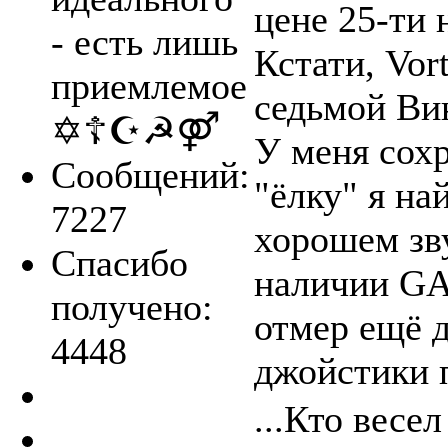
цене 25-ти
- есть лишь
Кстати, Vor
приемлемое
седьмой Вин
✡☦☪☭⚤
У меня сохр
Сообщений:
"ёлку" я най
7227
хорошем зву
Спасибо
наличии G
получено:
отмер ещё 
4448
джойстики п
...Кто весел