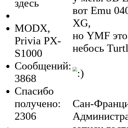
здесь
вот Emu 04
XG,
MODX,
но YMF это
Privia PX-
небось Turt
S1000
Сообщений:
3868
Спасибо
получено:
Сан-Францис
2306
Администра