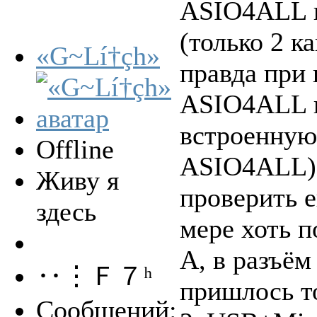
ASIO4ALL в
(только 2 к
«G~Lí†çh»
правда при 
ASIO4ALL п
встроенную 
Offline
ASIO4ALL).
Живу я
проверить е
здесь
мере хоть п
А, в разъё
‥⋮Ｆ７ʰ
пришлось т
Сообщений: