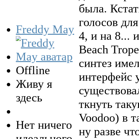
была. Кстат
голосов для
Freddy May
4, и на 8...
Beach Trop
синтез имел
Offline
интерфейс 
Живу я
существовал
здесь
ткнуть таку
Voodoo) в т
Нет ничего
ну разве чт
идеального