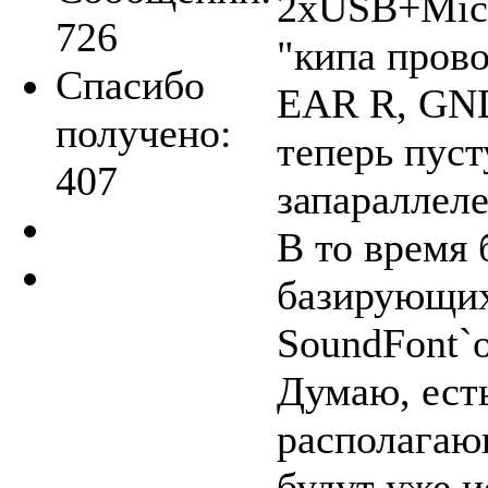
2xUSB+Mic+
726
"кипа прово
Спасибо
EAR R, GND
получено:
теперь пус
407
запараллел
В то время 
базирующих
SoundFont`
Думаю, ест
располагаю
будут уже 