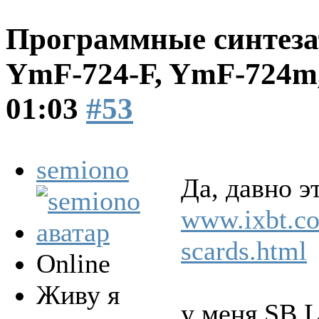
Программные синтеза
YmF-724-F, YmF-724
01:03
#53
semiono
Да, давно э
www.ixbt.c
scards.html
Online
Живу я
у меня SB L