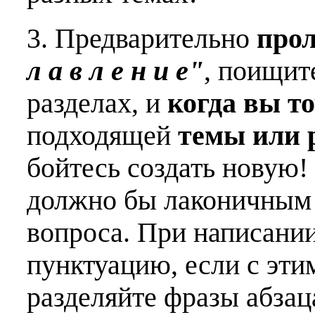
3. Предварительно
про
л а в л е н и е"
, поищит
разделах, и
когда вы т
подходящей
темы или 
бойтесь создать новую!
должно бы лаконичным 
вопроса. При написани
пунктуацию, если с эти
разделяйте фразы абзац