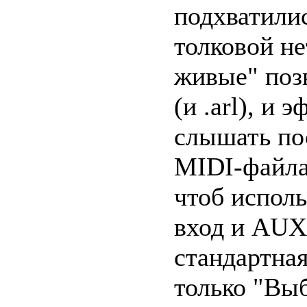
подхватили
толковой н
живые" поз
(и .arl), и
слышать по
MIDI-файла
чтоб испол
вход и AUX
стандартная
только "Выб