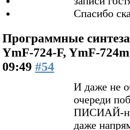
записи гост
Спасибо ск
Программные синтеза
YmF-724-F, YmF-724
09:49
#54
И даже не о
очереди по
ПИСИАЙ-
даже напрям