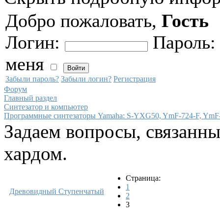
Добро пожаловать,
Гость
Логин:
Пароль
меня
Забыли пароль?
Забыли логин?
Регистрация
Форум
Главный раздел
Синтезатор и компьютер
Программные синтезаторы Yamaha: S-YXG50, YmF-724-F, Ym
Задаем вопросы, связанн
хардом.
Страница:
1
Древовидный
Ступенчатый
2
3