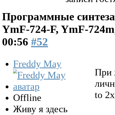
Программные синтеза
YmF-724-F, YmF-724
00:56
#52
Freddy May
При 
личн
to 2
Offline
Живу я здесь