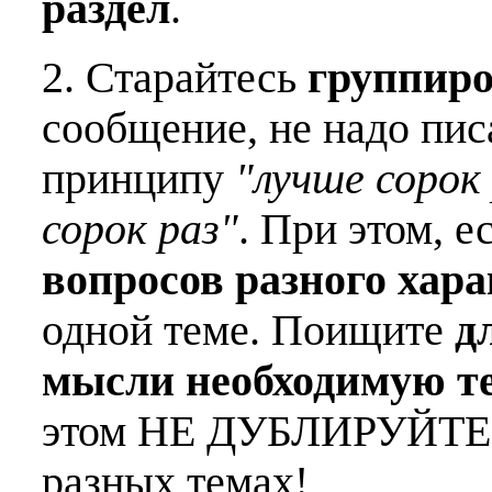
раздел
.
2. Старайтесь
группиро
сообщение, не надо пис
принципу
"лучше сорок 
сорок раз"
. При этом, е
вопросов разного хар
одной теме. Поищите
д
мысли необходимую т
этом НЕ ДУБЛИРУЙТЕ о
разных темах!