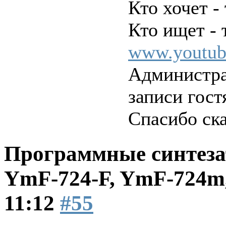
Кто хочет - 
Кто ищет - т
www.youtub
Администра
записи гост
Спасибо ск
Программные синтеза
YmF-724-F, YmF-724
11:12
#55