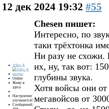
12 дек 2024 19:32
#55
Chesen пишет:
Интересно, по зву
таки трёхтонка име
Ни разу не схожи.
их, ну, так вот: 15
Allex-X
глубины звука.
Online
Живу я
Хотя войсы они от
здесь
мегавойсов от 3000
Настроение
улучшается!
Сообщений:
458