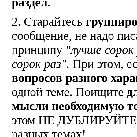
раздел
.
2. Старайтесь
группиро
сообщение, не надо пис
принципу
"лучше сорок 
сорок раз"
. При этом, е
вопросов разного хар
одной теме. Поищите
д
мысли необходимую т
этом НЕ ДУБЛИРУЙТЕ о
разных темах!