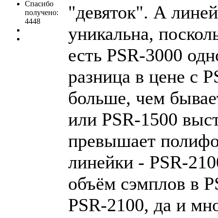
Спасибо
"девяток". А лине
получено:
4448
уникальна, посколь
есть PSR-3000 одн
разница в цене с 
больше, чем бывае
или PSR-1500 выст
превышает полиф
линейки - PSR-2100
объём сэмплов в P
PSR-2100, да и мн