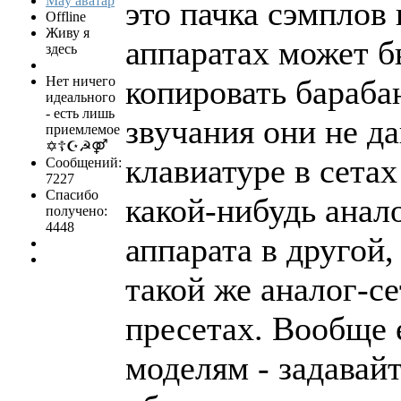
это пачка сэмплов 
Offline
Живу я
аппаратах может б
здесь
Нет ничего
копировать бараба
идеального
- есть лишь
звучания они не да
приемлемое
✡☦☪☭⚤
клавиатуре в сетах
Сообщений:
7227
Спасибо
какой-нибудь анало
получено:
4448
аппарата в другой,
такой же аналог-се
пресетах. Вообще 
моделям - задавайт