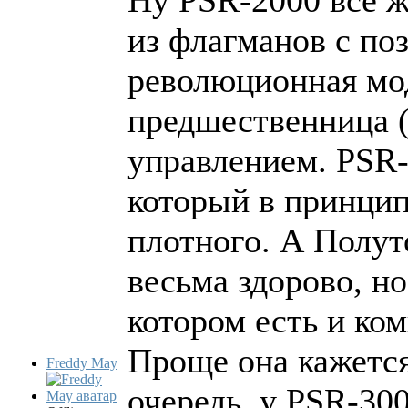
Ну PSR-2000 всё ж
из флагманов с по
революционная мод
предшественница 
управлением. PSR
который в принцип
плотного. А Полут
весьма здорово, н
котором есть и ком
Проще она кажется
Freddy May
очередь, у PSR-30