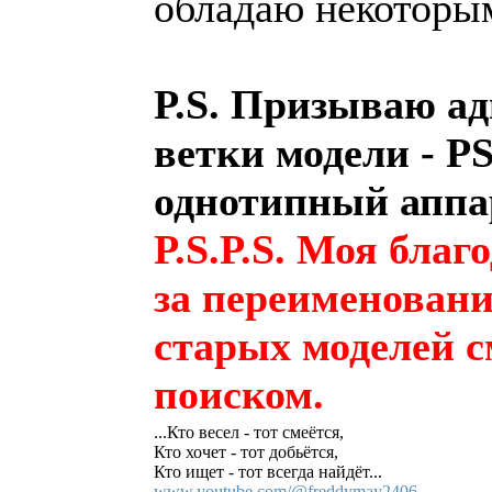
обладаю некоторым
P.S. Призываю ад
ветки модели - PS
однотипный аппа
P.S.P.S. Моя благ
за переименовани
старых моделей с
поиском.
...Кто весел - тот смеётся,
Кто хочет - тот добьётся,
Кто ищет - тот всегда найдёт...
www.youtube.com/@freddymay2406