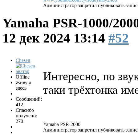
Администратор запретил публиковать запис
Yamaha PSR-1000/2000
12 дек 2024 13:14
#52
Chesen
Интересно, по зву
Offline
Живу я
таки трёхтонка име
здесь
Сообщений:
412
Спасибо
получено:
270
Yamaha PSR-2000
Администратор запретил публиковать запис