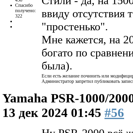
Стили - да, на 150
Спасибо
ввиду отсутствия т
получено:
322
"простенько".
Мне кажется, на 2
богато по сравнени
была).
Если есть желание починить или модифицир
Администратор запретил публиковать запис
Yamaha PSR-1000/2000
13 дек 2024 01:45
#56