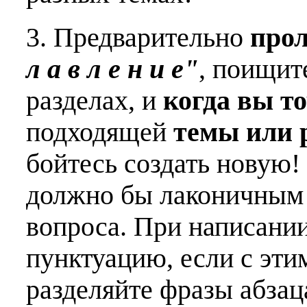
3. Предварительно
про
л а в л е н и е"
, поищит
разделах, и
когда вы т
подходящей
темы или 
бойтесь создать новую!
должно бы лаконичным 
вопроса. При написани
пунктуацию, если с эти
разделяйте фразы абзац