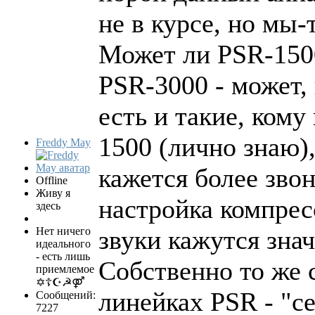
не в курсе, но мы-т
Может ли PSR-1500
PSR-3000 - может, 
есть и такие, ком
1500 (лично знаю),
Freddy May
кажется более зво
Offline
Живу я
настройка компрес
здесь
Нет ничего
звуки кажутся знач
идеального
- есть лишь
Собственно то же 
приемлемое
✡☦☪☭⚤
линейках PSR - "с
Сообщений:
7227