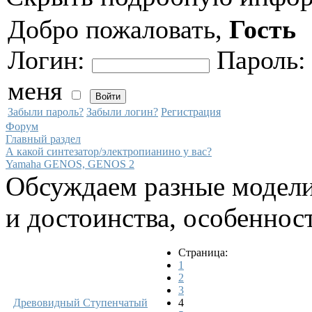
Добро пожаловать,
Гость
Логин:
Пароль
меня
Забыли пароль?
Забыли логин?
Регистрация
Форум
Главный раздел
А какой синтезатор/электропианино у вас?
Yamaha GENOS, GENOS 2
Обсуждаем разные модели
и достоинства, особеннос
Страница:
1
2
3
Древовидный
Ступенчатый
4