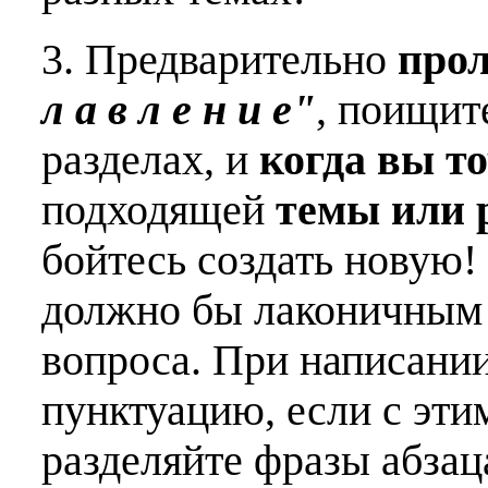
3. Предварительно
про
л а в л е н и е"
, поищит
разделах, и
когда вы т
подходящей
темы или 
бойтесь создать новую!
должно бы лаконичным 
вопроса. При написани
пунктуацию, если с эти
разделяйте фразы абзац