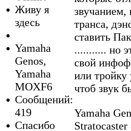
Живу я
звучанием, 
здесь
транса, дэн
ставить Пак
Yamaha
........... 
Genos,
свой инфофай
Yamaha
или тройку
MOXF6
чтоб звук 
Сообщений:
419
Yamaha Gen
Спасибо
Stratocaste