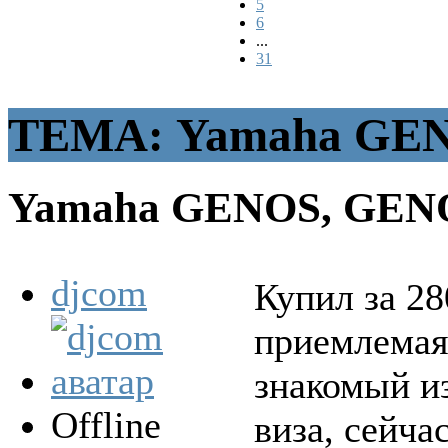
5
6
...
31
ТЕМА: Yamaha GEN
Yamaha GENOS, GEN
djcom
Купил за 28
приемлемая
знакомый из
Offline
виза, сейча