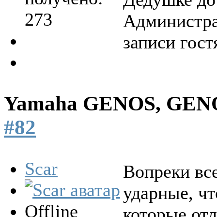
273
Администра
записи гост
Yamaha GENOS, GEN
#82
Scar
Вопреки вс
ударные, ч
Offline
которые от