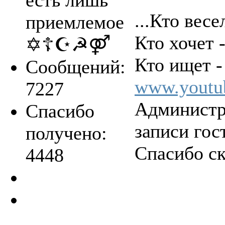
есть лишь
...Кто весе
приемлемое
Кто хочет -
✡☦☪☭⚤
Кто ищет - 
Сообщений:
www.youtu
7227
Администр
Спасибо
записи гос
получено:
Спасибо с
4448