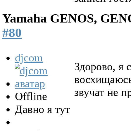
Yamaha GENOS, GEN
#80
djcom
Здорово, я 
восхищаюсь
звучат не п
Offline
Давно я тут