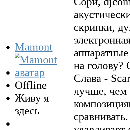
Сори, djcom
акустически
скрипки, ду
электронна
Mamont
аппаратные 
на голову? 
Слава - Scar
Offline
лучше, чем 
Живу я
композициям
здесь
сравнивать.
улавливает 