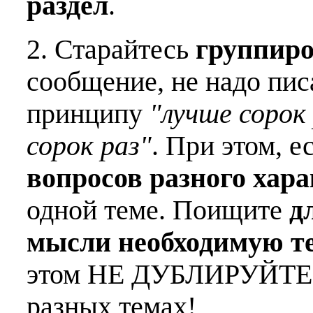
раздел
.
2. Старайтесь
группиро
сообщение, не надо пис
принципу
"лучше сорок 
сорок раз"
. При этом, е
вопросов разного хар
одной теме. Поищите
д
мысли необходимую т
этом НЕ ДУБЛИРУЙТЕ о
разных темах!