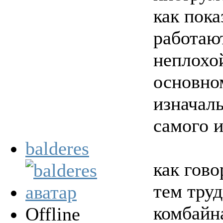
как пока
работают
неплохо
основно
изначал
самого и
balderes
как гово
тем труд
комбайна
Offline