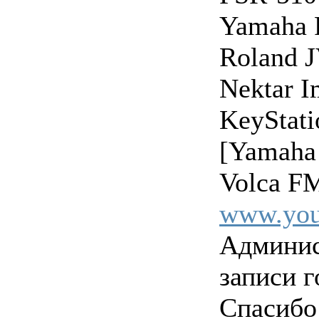
Yamaha 
Roland 
Nektar 
KeyStat
[Yamaha
Volca FM
www.you
Админис
записи г
Спасибо