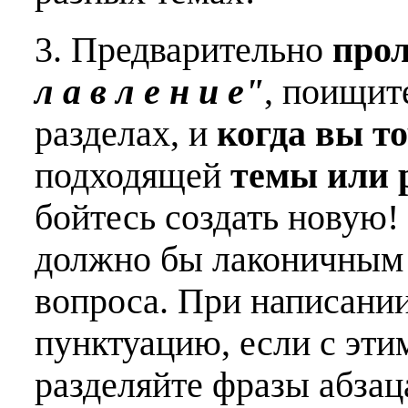
3. Предварительно
про
л а в л е н и е"
, поищит
разделах, и
когда вы т
подходящей
темы или 
бойтесь создать новую!
должно бы лаконичным 
вопроса. При написани
пунктуацию, если с эти
разделяйте фразы абзац