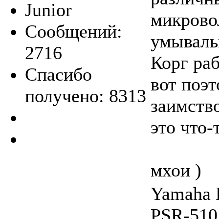
Junior
микрово
Сообщений:
умываль
2716
Корг раб
Спасибо
вот поэт
получено: 8313
заимство
это что-
мхои )
Yamaha 
PSR-510