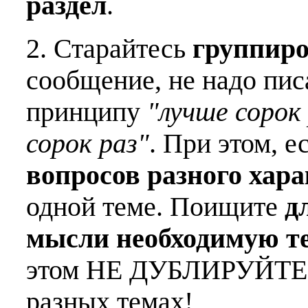
раздел
.
2. Старайтесь
группиро
сообщение, не надо пис
принципу
"лучше сорок 
сорок раз"
. При этом, е
вопросов разного хар
одной теме. Поищите
д
мысли необходимую т
этом НЕ ДУБЛИРУЙТЕ о
разных темах!