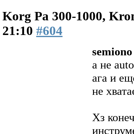
Korg Pa 300-1000, Kro
21:10
#604
semiono
а не auto
ага и е
не хвата
Хз конеч
инструме