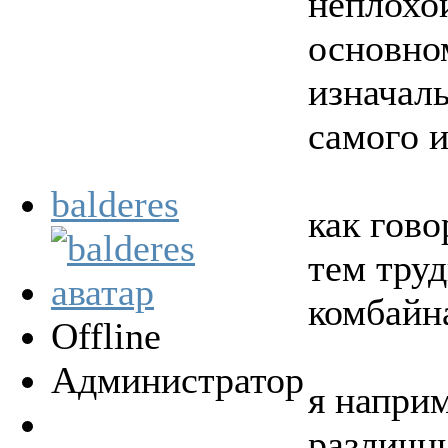
неплохо
основно
изначал
самого и
balderes
как гово
тем труд
комбайна
Offline
Администратор
я напри
различн