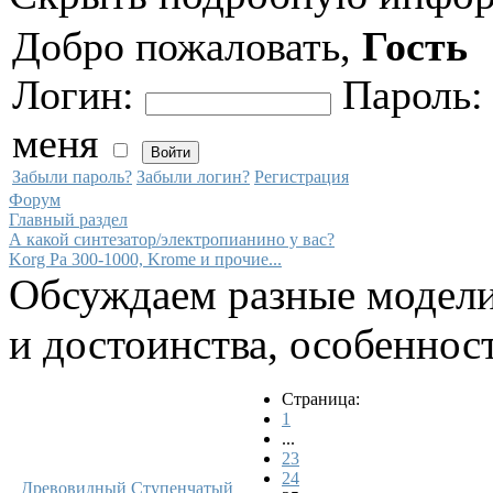
Добро пожаловать,
Гость
Логин:
Пароль
меня
Забыли пароль?
Забыли логин?
Регистрация
Форум
Главный раздел
А какой синтезатор/электропианино у вас?
Korg Pa 300-1000, Krome и прочие...
Обсуждаем разные модели
и достоинства, особеннос
Страница:
1
...
23
24
Древовидный
Ступенчатый