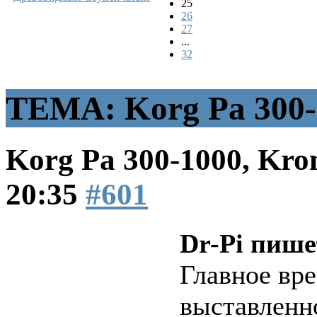
25
26
27
...
32
ТЕМА: Korg Pa 300-1
Korg Pa 300-1000, Kro
20:35
#601
Dr-Pi пише
Главное вр
выставленно