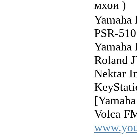
мхои )
Yamaha 
PSR-510
Yamaha 
Roland 
Nektar 
KeyStat
[Yamaha
Volca FM
www.you