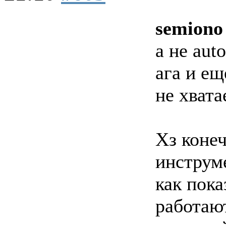
semiono
а не auto
ага и е
не хвата
Хз конеч
инструме
как пока
работают