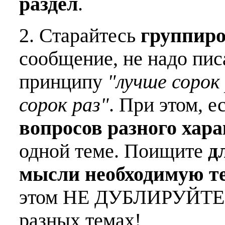
раздел
.
2. Старайтесь
группиро
сообщение, не надо пис
принципу
"лучше сорок 
сорок раз"
. При этом, е
вопросов разного хар
одной теме. Поищите
д
мысли необходимую т
этом НЕ ДУБЛИРУЙТЕ о
разных темах!