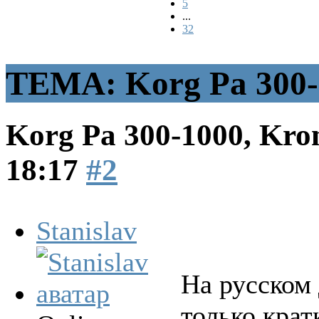
5
...
32
ТЕМА: Korg Pa 300-1
Korg Pa 300-1000, Kro
18:17
#2
Stanislav
На русском 
только крат