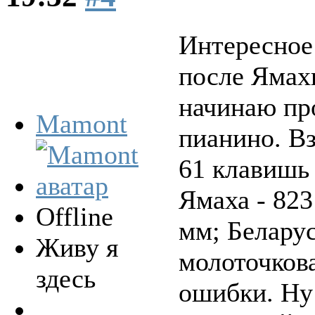
Интересное 
после Ямах
начинаю про
Mamont
пианино. В
61 клавишь
Ямаха - 823
Offline
мм; Беларус
Живу я
молоточкова
здесь
ошибки. Ну