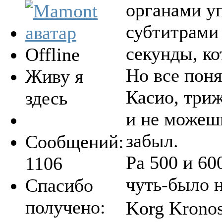
органами у
субтитрами
секунды, ко
Offline
Но все поня
Живу я
Касио, три
здесь
и не можешь
забыл.
Сообщений:
Ра 500 и 60
1106
чуть-было н
Спасибо
получено:
Korg Krono