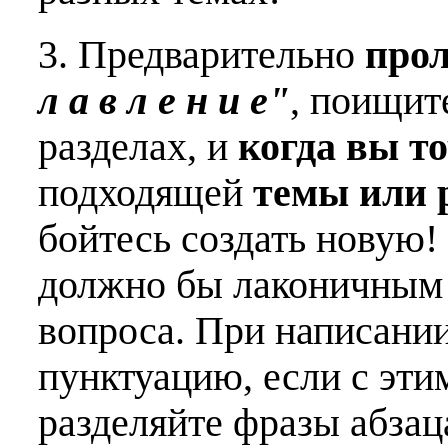
3. Предварительно
про
л а в л е н и е"
, поищит
разделах, и
когда вы т
подходящей
темы или 
бойтесь создать новую!
должно бы лаконичным 
вопроса. При написани
пунктуацию, если с эти
разделяйте фразы абзац