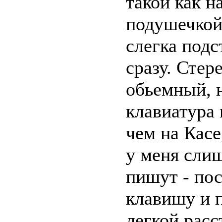
такой как н
подушечкой 
слегка подс
сразу. Стер
обьемный, н
клавиатура
чем на Касе
у меня слиш
пишут - по
клавишу и 
легкой расс