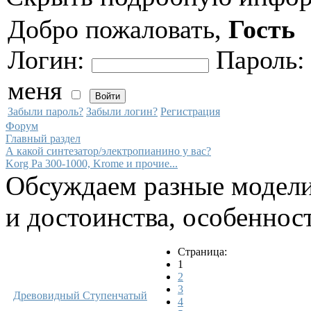
Добро пожаловать,
Гость
Логин:
Пароль
меня
Забыли пароль?
Забыли логин?
Регистрация
Форум
Главный раздел
А какой синтезатор/электропианино у вас?
Korg Pa 300-1000, Krome и прочие...
Обсуждаем разные модели
и достоинства, особеннос
Страница:
1
2
3
Древовидный
Ступенчатый
4