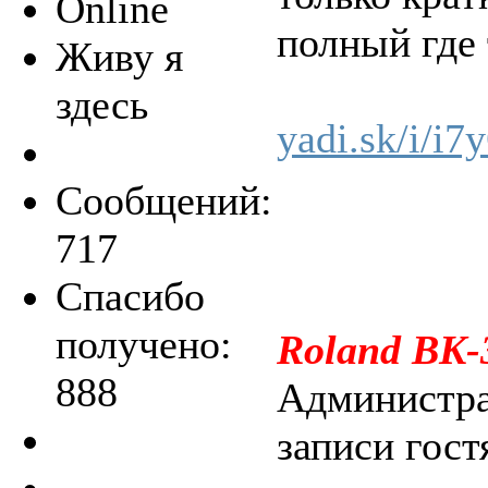
Online
полный где 
Живу я
здесь
yadi.sk/i/i
Сообщений:
717
Спасибо
получено:
Roland BK-
888
Администра
записи гост