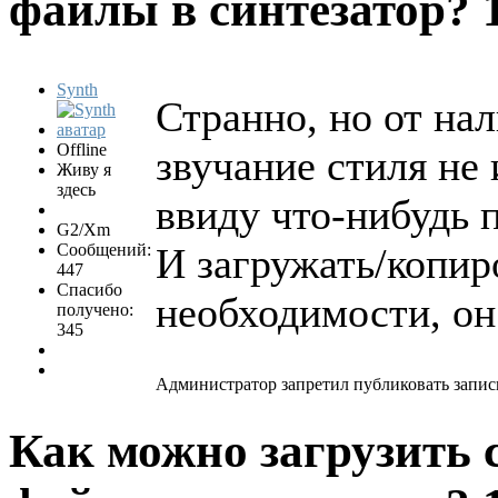
файлы в синтезатор?
Synth
Странно, но от на
Offline
звучание стиля не
Живу я
здесь
ввиду что-нибудь 
G2/Xm
Сообщений:
И загружать/копир
447
Спасибо
необходимости, он
получено:
345
Администратор запретил публиковать запис
Как можно загрузить 