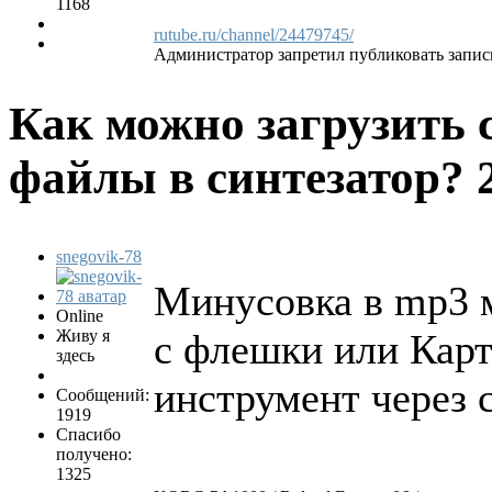
1168
rutube.ru/channel/24479745/
Администратор запретил публиковать запис
Как можно загрузить 
файлы в синтезатор?
snegovik-78
Минусовка в mp3 
Online
Живу я
с флешки или Карт
здесь
инструмент через 
Сообщений:
1919
Спасибо
получено:
1325