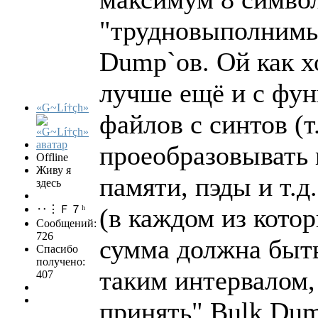
"трудновыполнимый
Dump`ов. Ой как х
лучше ещё и с фун
«G~Lí†çh»
файлов с синтов (т
проеобразовывать m
Offline
Живу я
памяти, пэды и т.д
здесь
‥⋮Ｆ７ʰ
(в каждом из кото
Сообщений:
726
сумма должна быть
Спасибо
получено:
таким интервалом,
407
принять" Bulk Dum