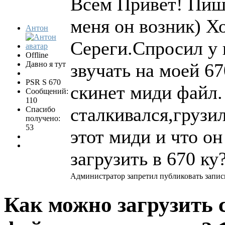
Всем Привет! Пиш
меня он возник) Хо
Антон
Сереги.Спросил у н
Offline
Давно я тут
звучать на моей 670
PSR S 670
скинет миди файл. 
Сообщений:
110
сталкивался,грузи
Спасибо
получено:
53
этот миди и что он
загрузить в 670 ку
Администратор запретил публиковать запис
Как можно загрузить 