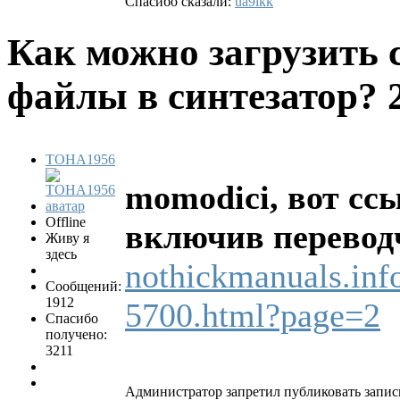
Спасибо сказали:
ua9lkk
Как можно загрузить 
файлы в синтезатор?
TOHA1956
momodici, вот сс
Offline
включив перевод
Живу я
здесь
nothickmanuals.inf
Сообщений:
1912
5700.html?page=2
Спасибо
получено:
3211
Администратор запретил публиковать запис