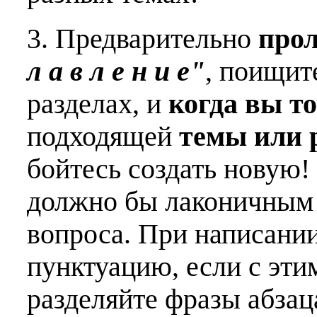
3. Предварительно
про
л а в л е н и е"
, поищит
разделах, и
когда вы т
подходящей
темы или 
бойтесь создать новую!
должно бы лаконичным 
вопроса. При написани
пунктуацию, если с эти
разделяйте фразы абзац