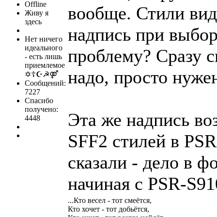
Offline
вообще. Стили вид
Живу я
здесь
надпись при выбор
Нет ничего
идеального
проблему? Сразу с
- есть лишь
приемлемое
надо, просто нуже
✡☦☪☭⚤
Сообщений:
7227
Спасибо
получено:
Эта же надпись во
4448
SFF2 стилей в PSR
сказали - дело в 
начиная с PSR-S910
...Кто весел - тот смеётся,
Кто хочет - тот добьётся,