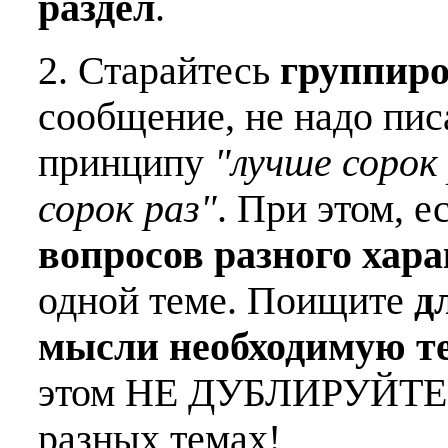
раздел
.
2. Старайтесь
группиро
сообщение, не надо пис
принципу
"лучше сорок 
сорок раз"
. При этом, е
вопросов разного хар
одной теме. Поищите
д
мысли необходимую т
этом НЕ ДУБЛИРУЙТЕ о
разных темах!