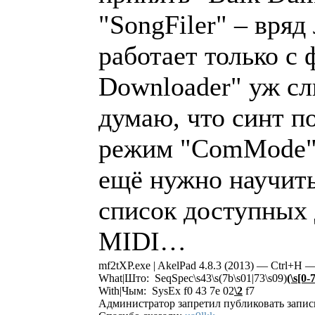
"SongFiler" – вряд
работает только с 
Downloader" уж сл
думаю, что синт п
режим "ComMode". 
ещё нужно научить
список доступных 
MIDI…
mf2tXP.exe | AkelPad 4.8.3 (2013) — Ctrl+H
What|Што: SeqSpec\s43\s(7b\s01|73\s09)
(\s[0-
With|Чым: SysEx f0 43 7e 02
\2
f7
Администратор запретил публиковать запис